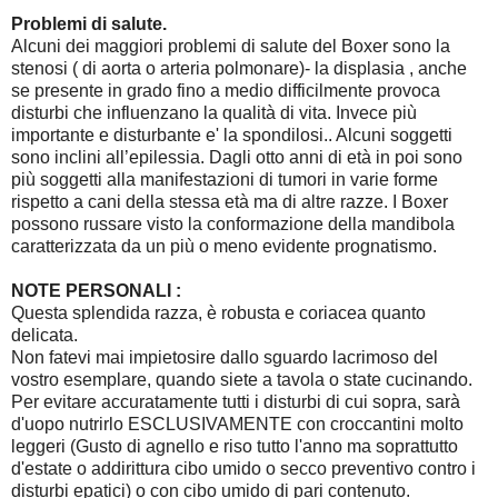
Problemi di salute.
Alcuni dei maggiori problemi di salute del Boxer sono la
stenosi ( di aorta o arteria polmonare)- la displasia , anche
se presente in grado fino a medio difficilmente provoca
disturbi che influenzano la qualità di vita. Invece più
importante e disturbante e' la spondilosi.. Alcuni soggetti
sono inclini all’epilessia. Dagli otto anni di età in poi sono
più soggetti alla manifestazioni di tumori in varie forme
rispetto a cani della stessa età ma di altre razze. I Boxer
possono russare visto la conformazione della mandibola
caratterizzata da un più o meno evidente prognatismo.
NOTE PERSONALI :
Questa splendida razza, è robusta e coriacea quanto
delicata.
Non fatevi mai impietosire dallo sguardo lacrimoso del
vostro esemplare, quando siete a tavola o state cucinando.
Per evitare accuratamente tutti i disturbi di cui sopra, sarà
d'uopo nutrirlo ESCLUSIVAMENTE con croccantini molto
leggeri (Gusto di agnello e riso tutto l'anno ma soprattutto
d'estate o addirittura cibo umido o secco preventivo contro i
disturbi epatici) o con cibo umido di pari contenuto.