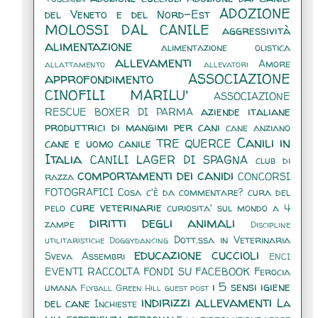
ADOZIONE
del Veneto e del Nord-Est
MOLOSSI DAL CANILE
aggressività
alimentazione
alimentazione olistica
allevamenti
Amore
allattamento
allevatori
approfondimento
ASSOCIAZIONE
CINOFILI MARILU'
ASSOCIAZIONE
aziende italiane
RESCUE BOXER DI PARMA
produttrici di mangimi per cani
cane anziano
Canili in
cane e uomo
canile TRE QUERCE
Italia
CANILI LAGER DI SPAGNA
club di
comportamenti dei canidi
razza
CONCORSI
FOTOGRAFICI
Cosa c'è da commentare?
cura del
cure veterinarie
pelo
curiosita' sul mondo a 4
diritti degli animali
zampe
Discipline
Dott.ssa in Veterinaria
utilitaristiche
Doggydancing
educazione cuccioli
Sveva Assembri
ENCI
EVENTI RACCOLTA FONDI SU FACEBOOK
Ferocia
i 5 sensi
igiene
umana
Flyball
Green Hill
guest post
indirizzi allevamenti
del cane
La
Inchieste