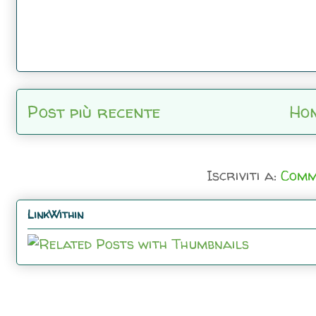
Post più recente
Ho
Iscriviti a:
Comm
LinkWithin