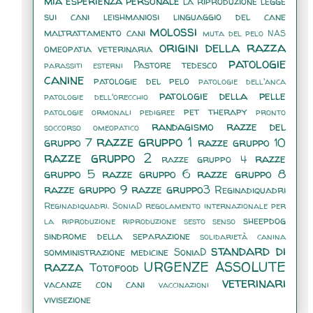
mia esperienza personale
la riproduzione
legge
sui cani
leishmaniosi
linguaggio del cane
molossi
maltrattamento cani
muta del pelo
NAS
origini della razza
omeopatia veterinaria
patologie
Pastore tedesco
parassiti esterni
canine
patologie del pelo
patologie dell'anca
patologie della pelle
patologie dell'orecchio
pet therapy
patologie ormonali
pedigree
pronto
randagismo
razze del
soccorso omeopatico
razze gruppo 1
gruppo 7
razze gruppo 10
razze gruppo 2
razze
razze gruppo 4
gruppo 5
razze gruppo 6
razze gruppo 8
razze gruppo 9
razze gruppo3
Reginadiquadri
Reginadiquadri. SoniaD
regolamento internazionale per
sheepdog
la riproduzione
riproduzione
sesto senso
sindrome della separazione
solidarietà canina
standard di
somministrazione medicine
SoniaD
razza
URGENZE ASSOLUTE
Totofood
veterinari
vacanze con cani
vaccinazioni
vivisezione