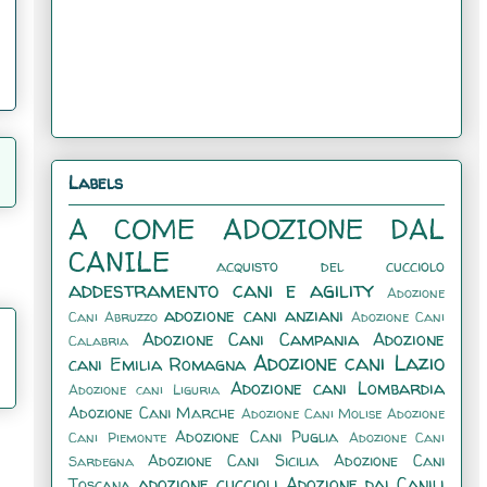
Labels
A COME ADOZIONE DAL
CANILE
acquisto del cucciolo
addestramento cani e agility
Adozione
adozione cani anziani
Cani Abruzzo
Adozione Cani
Adozione Cani Campania
Adozione
Calabria
Adozione cani Lazio
cani Emilia Romagna
Adozione cani Lombardia
Adozione cani Liguria
Adozione Cani Marche
Adozione Cani Molise
Adozione
Adozione Cani Puglia
Cani Piemonte
Adozione Cani
Adozione Cani Sicilia
Adozione Cani
Sardegna
adozione cuccioli
Adozione dai Canili
Toscana