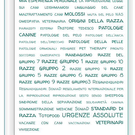
mia esperienza personale
la riproduzione
legge
sui cani
leishmaniosi
linguaggio del cane
molossi
maltrattamento cani
muta del pelo
NAS
origini della razza
omeopatia veterinaria
patologie
Pastore tedesco
parassiti esterni
canine
patologie del pelo
patologie dell'anca
patologie della pelle
patologie dell'orecchio
pet therapy
patologie ormonali
pedigree
pronto
randagismo
razze del
soccorso omeopatico
razze gruppo 1
gruppo 7
razze gruppo 10
razze gruppo 2
razze
razze gruppo 4
gruppo 5
razze gruppo 6
razze gruppo 8
razze gruppo 9
razze gruppo3
Reginadiquadri
Reginadiquadri. SoniaD
regolamento internazionale per
sheepdog
la riproduzione
riproduzione
sesto senso
sindrome della separazione
solidarietà canina
standard di
somministrazione medicine
SoniaD
razza
URGENZE ASSOLUTE
Totofood
veterinari
vacanze con cani
vaccinazioni
vivisezione