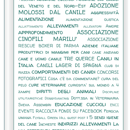
ADOZIONE
del Veneto e del Nord-Est
MOLOSSI DAL CANILE
aggressività
alimentazione
alimentazione olistica
allevamenti
Amore
allattamento
allevatori
approfondimento
ASSOCIAZIONE
CINOFILI MARILU'
ASSOCIAZIONE
aziende italiane
RESCUE BOXER DI PARMA
produttrici di mangimi per cani
cane anziano
Canili in
cane e uomo
canile TRE QUERCE
Italia
CANILI LAGER DI SPAGNA
club di
comportamenti dei canidi
razza
CONCORSI
FOTOGRAFICI
Cosa c'è da commentare?
cura del
cure veterinarie
pelo
curiosita' sul mondo a 4
diritti degli animali
zampe
Discipline
Dott.ssa in Veterinaria
utilitaristiche
Doggydancing
educazione cuccioli
Sveva Assembri
ENCI
EVENTI RACCOLTA FONDI SU FACEBOOK
Ferocia
i 5 sensi
igiene
umana
Flyball
Green Hill
guest post
indirizzi allevamenti
del cane
La
Inchieste