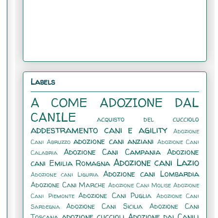
Labels
A COME ADOZIONE DAL
CANILE
acquisto del cucciolo
addestramento cani e agility
Adozione
adozione cani anziani
Cani Abruzzo
Adozione Cani
Adozione Cani Campania
Adozione
Calabria
Adozione cani Lazio
cani Emilia Romagna
Adozione cani Lombardia
Adozione cani Liguria
Adozione Cani Marche
Adozione Cani Molise
Adozione
Adozione Cani Puglia
Cani Piemonte
Adozione Cani
Adozione Cani Sicilia
Adozione Cani
Sardegna
adozione cuccioli
Adozione dai Canili
Toscana