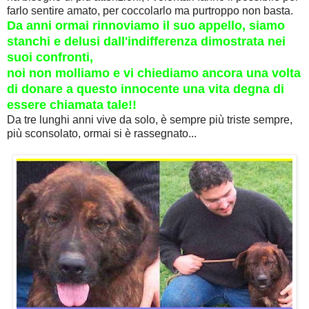
farlo sentire amato, per coccolarlo ma purtroppo non basta.
Da anni ormai rinnoviamo il suo appello, siamo
stanchi e delusi dall'indifferenza dimostrata nei
suoi confronti,
noi non molliamo e vi chiediamo ancora una volta
di donare a questo innocente una vita degna di
essere chiamata tale!!
Da tre lunghi anni vive da solo, è sempre più triste sempre,
più sconsolato, ormai si è rassegnato...