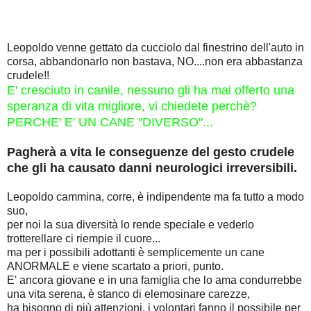
Leopoldo venne gettato da cucciolo dal finestrino dell'auto in
corsa, abbandonarlo non bastava, NO....non era abbastanza
crudele!!
E' cresciuto in canile, nessuno gli ha mai offerto una
speranza di vita migliore, vi chiedete perchè?
PERCHE' E' UN CANE "DIVERSO"...
Pagherà a vita le conseguenze del gesto crudele
che gli ha causato danni neurologici irreversibili.
Leopoldo cammina, corre, è indipendente ma fa tutto a modo
suo,
per noi la sua diversità lo rende speciale e vederlo
trotterellare ci riempie il cuore...
ma per i possibili adottanti è semplicemente un cane
ANORMALE e viene scartato a priori, punto.
E' ancora giovane e in una famiglia che lo ama condurrebbe
una vita serena, è stanco di elemosinare carezze,
ha bisogno di più attenzioni, i volontari fanno il possibile per