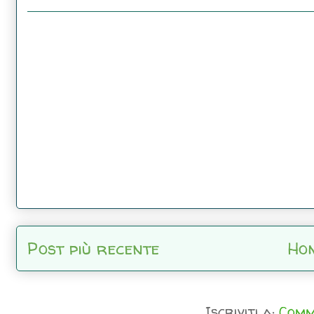
Post più recente
Ho
Iscriviti a:
Comm