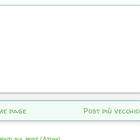
me page
Post più vecchio
enti sul post (Atom)