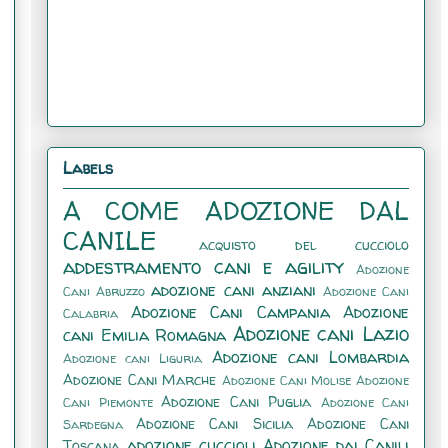
Labels
A COME ADOZIONE DAL
CANILE
acquisto del cucciolo
addestramento cani e agility
Adozione
adozione cani anziani
Cani Abruzzo
Adozione Cani
Adozione Cani Campania
Adozione
Calabria
Adozione cani Lazio
cani Emilia Romagna
Adozione cani Lombardia
Adozione cani Liguria
Adozione Cani Marche
Adozione Cani Molise
Adozione
Adozione Cani Puglia
Cani Piemonte
Adozione Cani
Adozione Cani Sicilia
Adozione Cani
Sardegna
adozione cuccioli
Adozione dai Canili
Toscana