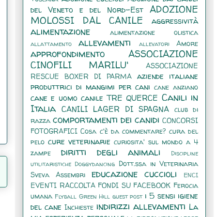
ADOZIONE
del Veneto e del Nord-Est
MOLOSSI DAL CANILE
aggressività
alimentazione
alimentazione olistica
allevamenti
Amore
allattamento
allevatori
approfondimento
ASSOCIAZIONE
CINOFILI MARILU'
ASSOCIAZIONE
aziende italiane
RESCUE BOXER DI PARMA
produttrici di mangimi per cani
cane anziano
Canili in
cane e uomo
canile TRE QUERCE
Italia
CANILI LAGER DI SPAGNA
club di
comportamenti dei canidi
razza
CONCORSI
FOTOGRAFICI
Cosa c'è da commentare?
cura del
cure veterinarie
pelo
curiosita' sul mondo a 4
diritti degli animali
zampe
Discipline
Dott.ssa in Veterinaria
utilitaristiche
Doggydancing
educazione cuccioli
Sveva Assembri
ENCI
EVENTI RACCOLTA FONDI SU FACEBOOK
Ferocia
i 5 sensi
igiene
umana
Flyball
Green Hill
guest post
indirizzi allevamenti
del cane
La
Inchieste