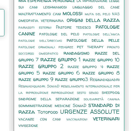
mia esperienza personale
la riproduzione
legge
sui cani
leishmaniosi
linguaggio del cane
molossi
maltrattamento cani
muta del pelo
NAS
origini della razza
omeopatia veterinaria
patologie
Pastore tedesco
parassiti esterni
canine
patologie del pelo
patologie dell'anca
patologie della pelle
patologie dell'orecchio
pet therapy
patologie ormonali
pedigree
pronto
randagismo
razze del
soccorso omeopatico
razze gruppo 1
gruppo 7
razze gruppo 10
razze gruppo 2
razze
razze gruppo 4
gruppo 5
razze gruppo 6
razze gruppo 8
razze gruppo 9
razze gruppo3
Reginadiquadri
Reginadiquadri. SoniaD
regolamento internazionale per
sheepdog
la riproduzione
riproduzione
sesto senso
sindrome della separazione
solidarietà canina
standard di
somministrazione medicine
SoniaD
razza
URGENZE ASSOLUTE
Totofood
veterinari
vacanze con cani
vaccinazioni
vivisezione