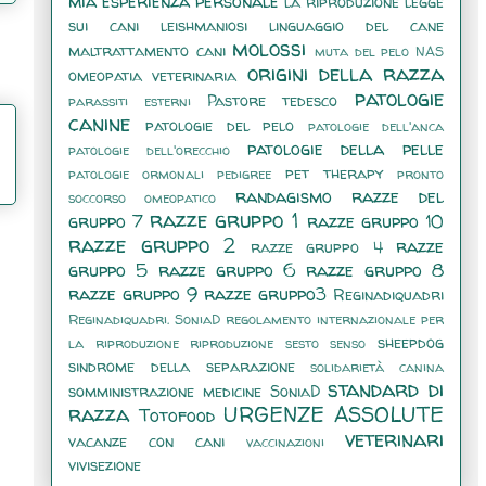
mia esperienza personale
la riproduzione
legge
sui cani
leishmaniosi
linguaggio del cane
molossi
maltrattamento cani
muta del pelo
NAS
origini della razza
omeopatia veterinaria
patologie
Pastore tedesco
parassiti esterni
canine
patologie del pelo
patologie dell'anca
patologie della pelle
patologie dell'orecchio
pet therapy
patologie ormonali
pedigree
pronto
randagismo
razze del
soccorso omeopatico
razze gruppo 1
gruppo 7
razze gruppo 10
razze gruppo 2
razze
razze gruppo 4
gruppo 5
razze gruppo 6
razze gruppo 8
razze gruppo 9
razze gruppo3
Reginadiquadri
Reginadiquadri. SoniaD
regolamento internazionale per
sheepdog
la riproduzione
riproduzione
sesto senso
sindrome della separazione
solidarietà canina
standard di
somministrazione medicine
SoniaD
razza
URGENZE ASSOLUTE
Totofood
veterinari
vacanze con cani
vaccinazioni
vivisezione