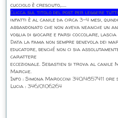
cucciolo è cresciuto,.....
Clicca sul titolo del post per leggere tutt
infatti è al canile da circa 3-4 mesi, quind
abbandonato che non aveva neanche un ann
voglia di giocare e farsi coccolare, lascia
Data la fama non sempre benevola dei mar
educatore, benché non ci sia assolutamente 
carattere
eccezionale. Sebastien si trova al canile 
Marche.
Info : Simona Maroccini 340/4857411 ore 
Lucia : 346/0106264