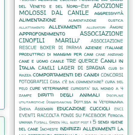
ADOZIONE
del Veneto e del Nord-Est
MOLOSSI DAL CANILE
aggressività
alimentazione
alimentazione olistica
allevamenti
Amore
allattamento
allevatori
approfondimento
ASSOCIAZIONE
CINOFILI MARILU'
ASSOCIAZIONE
aziende italiane
RESCUE BOXER DI PARMA
produttrici di mangimi per cani
cane anziano
Canili in
cane e uomo
canile TRE QUERCE
Italia
CANILI LAGER DI SPAGNA
club di
comportamenti dei canidi
razza
CONCORSI
FOTOGRAFICI
Cosa c'è da commentare?
cura del
cure veterinarie
pelo
curiosita' sul mondo a 4
diritti degli animali
zampe
Discipline
Dott.ssa in Veterinaria
utilitaristiche
Doggydancing
educazione cuccioli
Sveva Assembri
ENCI
EVENTI RACCOLTA FONDI SU FACEBOOK
Ferocia
i 5 sensi
igiene
umana
Flyball
Green Hill
guest post
indirizzi allevamenti
del cane
La
Inchieste