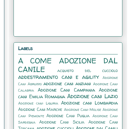
Labels
A COME ADOZIONE DAL
CANILE
acquisto del cucciolo
addestramento cani e agility
Adozione
adozione cani anziani
Cani Abruzzo
Adozione Cani
Adozione Cani Campania
Adozione
Calabria
Adozione cani Lazio
cani Emilia Romagna
Adozione cani Lombardia
Adozione cani Liguria
Adozione Cani Marche
Adozione Cani Molise
Adozione
Adozione Cani Puglia
Cani Piemonte
Adozione Cani
Adozione Cani Sicilia
Adozione Cani
Sardegna
adozione cuccioli
Adozione dai Canili
Toscana