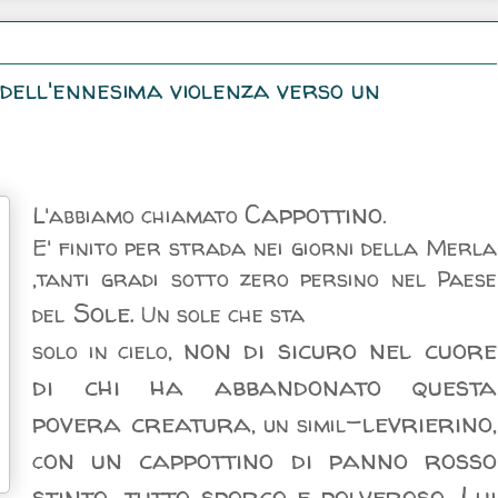
 dell'ennesima violenza verso un
Cappottino
L'abbiamo chiamato
.
E' finito per strada nei giorni della Merla
,tanti gradi sotto zero persino nel Paese
Sole.
del
Un sole che sta
non di sicuro nel cuore
solo in cielo,
di chi ha abbandonato questa
povera creatura
-levrierino
, un simil
,
on un cappottino di panno rosso
c
stinto, tutto sporco e polveroso. Lui