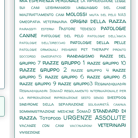
mia esperienza personale
la riproduzione
legge
sui cani
leishmaniosi
linguaggio del cane
molossi
maltrattamento cani
muta del pelo
NAS
origini della razza
omeopatia veterinaria
patologie
Pastore tedesco
parassiti esterni
canine
patologie del pelo
patologie dell'anca
patologie della pelle
patologie dell'orecchio
pet therapy
patologie ormonali
pedigree
pronto
randagismo
razze del
soccorso omeopatico
razze gruppo 1
gruppo 7
razze gruppo 10
razze gruppo 2
razze
razze gruppo 4
gruppo 5
razze gruppo 6
razze gruppo 8
razze gruppo 9
razze gruppo3
Reginadiquadri
Reginadiquadri. SoniaD
regolamento internazionale per
sheepdog
la riproduzione
riproduzione
sesto senso
sindrome della separazione
solidarietà canina
standard di
somministrazione medicine
SoniaD
razza
URGENZE ASSOLUTE
Totofood
veterinari
vacanze con cani
vaccinazioni
vivisezione