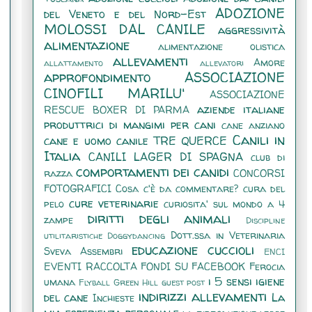
ADOZIONE
del Veneto e del Nord-Est
MOLOSSI DAL CANILE
aggressività
alimentazione
alimentazione olistica
allevamenti
Amore
allattamento
allevatori
approfondimento
ASSOCIAZIONE
CINOFILI MARILU'
ASSOCIAZIONE
aziende italiane
RESCUE BOXER DI PARMA
produttrici di mangimi per cani
cane anziano
Canili in
cane e uomo
canile TRE QUERCE
Italia
CANILI LAGER DI SPAGNA
club di
comportamenti dei canidi
razza
CONCORSI
FOTOGRAFICI
Cosa c'è da commentare?
cura del
cure veterinarie
pelo
curiosita' sul mondo a 4
diritti degli animali
zampe
Discipline
Dott.ssa in Veterinaria
utilitaristiche
Doggydancing
educazione cuccioli
Sveva Assembri
ENCI
EVENTI RACCOLTA FONDI SU FACEBOOK
Ferocia
i 5 sensi
igiene
umana
Flyball
Green Hill
guest post
indirizzi allevamenti
del cane
La
Inchieste