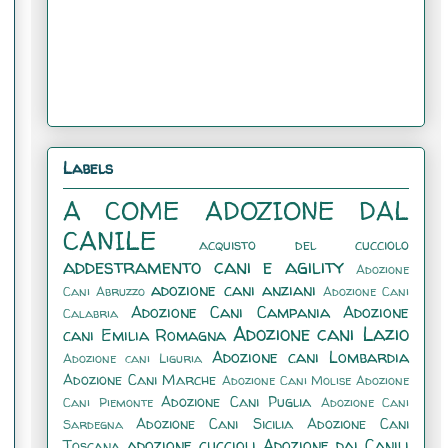
Labels
A COME ADOZIONE DAL
CANILE
acquisto del cucciolo
addestramento cani e agility
Adozione
adozione cani anziani
Cani Abruzzo
Adozione Cani
Adozione Cani Campania
Adozione
Calabria
Adozione cani Lazio
cani Emilia Romagna
Adozione cani Lombardia
Adozione cani Liguria
Adozione Cani Marche
Adozione Cani Molise
Adozione
Adozione Cani Puglia
Cani Piemonte
Adozione Cani
Adozione Cani Sicilia
Adozione Cani
Sardegna
adozione cuccioli
Adozione dai Canili
Toscana