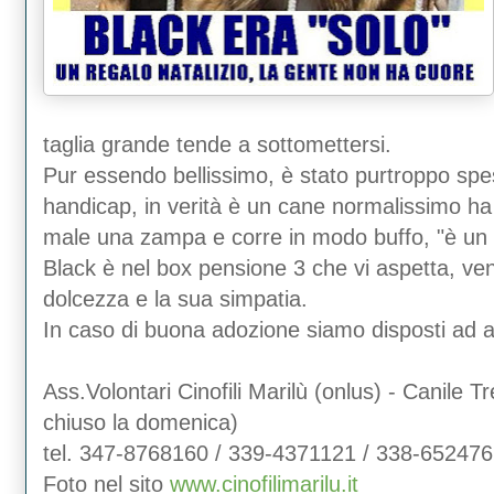
taglia grande tende a sottomettersi.
Pur essendo bellissimo, è stato purtroppo sp
handicap, in verità è un cane normalissimo ha 
male una zampa e corre in modo buffo, "è un 
Black è nel box pensione 3 che vi aspetta, ven
dolcezza e la sua simpatia.
In caso di buona adozione siamo disposti ad 
Ass.Volontari Cinofili Marilù (onlus) - Canile 
chiuso la domenica)
tel. 347-8768160 / 339-4371121 / 338-65247
Foto nel sito
www.cinofilimarilu.it