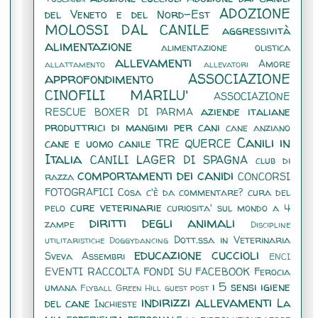
ADOZIONE
del Veneto e del Nord-Est
MOLOSSI DAL CANILE
aggressività
alimentazione
alimentazione olistica
allevamenti
Amore
allattamento
allevatori
approfondimento
ASSOCIAZIONE
CINOFILI MARILU'
ASSOCIAZIONE
aziende italiane
RESCUE BOXER DI PARMA
produttrici di mangimi per cani
cane anziano
Canili in
cane e uomo
canile TRE QUERCE
Italia
CANILI LAGER DI SPAGNA
club di
comportamenti dei canidi
razza
CONCORSI
FOTOGRAFICI
Cosa c'è da commentare?
cura del
cure veterinarie
pelo
curiosita' sul mondo a 4
diritti degli animali
zampe
Discipline
Dott.ssa in Veterinaria
utilitaristiche
Doggydancing
educazione cuccioli
Sveva Assembri
ENCI
EVENTI RACCOLTA FONDI SU FACEBOOK
Ferocia
i 5 sensi
igiene
umana
Flyball
Green Hill
guest post
indirizzi allevamenti
del cane
La
Inchieste