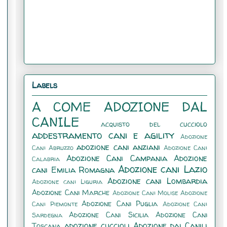
Labels
A COME ADOZIONE DAL
CANILE
acquisto del cucciolo
addestramento cani e agility
Adozione
adozione cani anziani
Cani Abruzzo
Adozione Cani
Adozione Cani Campania
Adozione
Calabria
Adozione cani Lazio
cani Emilia Romagna
Adozione cani Lombardia
Adozione cani Liguria
Adozione Cani Marche
Adozione Cani Molise
Adozione
Adozione Cani Puglia
Cani Piemonte
Adozione Cani
Adozione Cani Sicilia
Adozione Cani
Sardegna
adozione cuccioli
Adozione dai Canili
Toscana