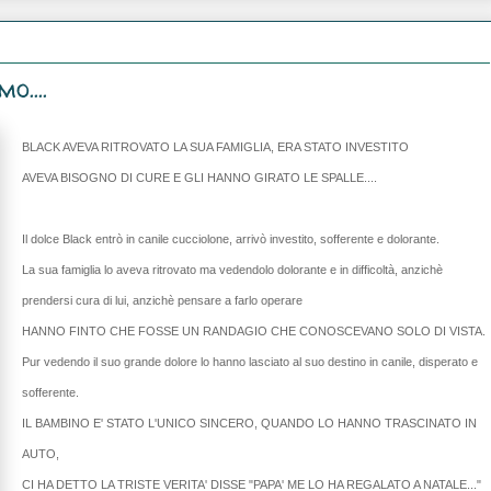
o....
BLACK AVEVA RITROVATO LA SUA FAMIGLIA, ERA STATO INVESTITO
AVEVA BISOGNO DI CURE E GLI HANNO GIRATO LE SPALLE....
Il dolce Black entrò in canile cucciolone, arrivò investito, sofferente e dolorante.
La sua famiglia lo aveva ritrovato ma vedendolo dolorante e in difficoltà, anzichè
prendersi cura di lui, anzichè pensare a farlo operare
HANNO FINTO CHE FOSSE UN RANDAGIO CHE CONOSCEVANO SOLO DI VISTA.
Pur vedendo il suo grande dolore lo hanno lasciato al suo destino in canile, disperato e
sofferente.
IL BAMBINO E' STATO L'UNICO SINCERO, QUANDO LO HANNO TRASCINATO IN
AUTO,
CI HA DETTO LA TRISTE VERITA' DISSE "PAPA' ME LO HA REGALATO A NATALE..."