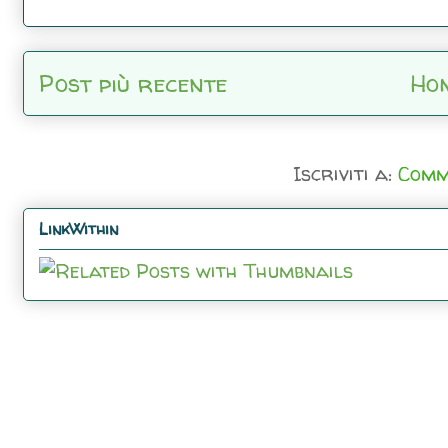
Post più recente
Ho
Iscriviti a:
Comm
LinkWithin