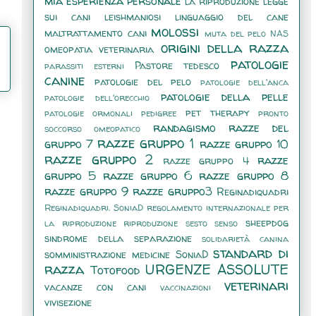
mia esperienza personale
la riproduzione
legge
sui cani
leishmaniosi
linguaggio del cane
molossi
maltrattamento cani
muta del pelo
NAS
origini della razza
omeopatia veterinaria
patologie
Pastore tedesco
parassiti esterni
canine
patologie del pelo
patologie dell'anca
patologie della pelle
patologie dell'orecchio
pet therapy
patologie ormonali
pedigree
pronto
randagismo
razze del
soccorso omeopatico
razze gruppo 1
gruppo 7
razze gruppo 10
razze gruppo 2
razze
razze gruppo 4
gruppo 5
razze gruppo 6
razze gruppo 8
razze gruppo 9
razze gruppo3
Reginadiquadri
Reginadiquadri. SoniaD
regolamento internazionale per
sheepdog
la riproduzione
riproduzione
sesto senso
sindrome della separazione
solidarietà canina
standard di
somministrazione medicine
SoniaD
razza
URGENZE ASSOLUTE
Totofood
veterinari
vacanze con cani
vaccinazioni
vivisezione