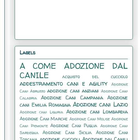
Labels
A COME ADOZIONE DAL
CANILE
acquisto del cucciolo
addestramento cani e agility
Adozione
adozione cani anziani
Cani Abruzzo
Adozione Cani
Adozione Cani Campania
Adozione
Calabria
Adozione cani Lazio
cani Emilia Romagna
Adozione cani Lombardia
Adozione cani Liguria
Adozione Cani Marche
Adozione Cani Molise
Adozione
Adozione Cani Puglia
Cani Piemonte
Adozione Cani
Adozione Cani Sicilia
Adozione Cani
Sardegna
adozione cuccioli
Adozione dai Canili
Toscana