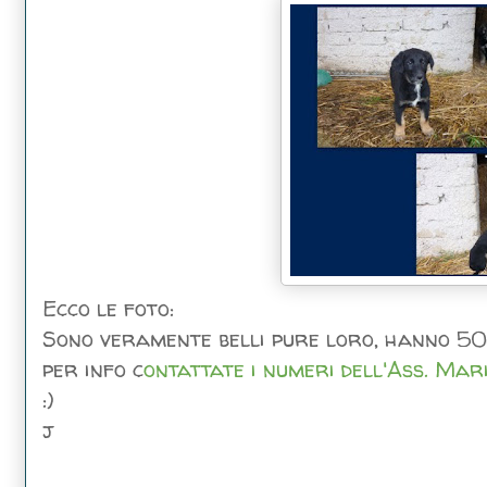
Ecco le foto:
Sono veramente belli pure loro, hanno 50
per info c
ontattate i numeri dell'Ass. Mar
:)
j