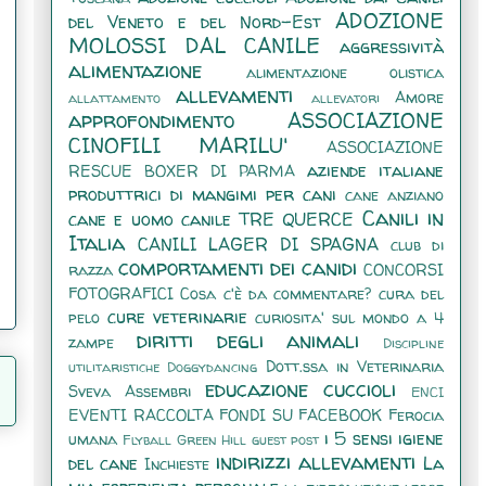
ADOZIONE
del Veneto e del Nord-Est
MOLOSSI DAL CANILE
aggressività
alimentazione
alimentazione olistica
allevamenti
Amore
allattamento
allevatori
approfondimento
ASSOCIAZIONE
CINOFILI MARILU'
ASSOCIAZIONE
aziende italiane
RESCUE BOXER DI PARMA
produttrici di mangimi per cani
cane anziano
Canili in
cane e uomo
canile TRE QUERCE
Italia
CANILI LAGER DI SPAGNA
club di
comportamenti dei canidi
razza
CONCORSI
FOTOGRAFICI
Cosa c'è da commentare?
cura del
cure veterinarie
pelo
curiosita' sul mondo a 4
diritti degli animali
zampe
Discipline
Dott.ssa in Veterinaria
utilitaristiche
Doggydancing
educazione cuccioli
Sveva Assembri
ENCI
EVENTI RACCOLTA FONDI SU FACEBOOK
Ferocia
i 5 sensi
igiene
umana
Flyball
Green Hill
guest post
indirizzi allevamenti
del cane
La
Inchieste