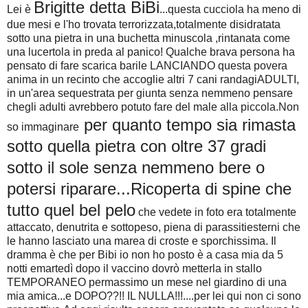
Brigitte detta BiBi
Lei è
...questa cucciola ha meno di
due mesi e l'ho trovata terrorizzata,totalmente disidratata
sotto una pietra in una buchetta minuscola ,rintanata come
una lucertola in preda al panico! Qualche brava persona ha
pensato di fare scarica barile LANCIANDO questa povera
anima in un recinto che accoglie altri 7 cani randagiADULTI,
in un'area sequestrata per giunta senza nemmeno pensare
chegli adulti avrebbero potuto fare del male alla piccola.Non
per quanto tempo sia rimasta
so immaginare
sotto quella pietra con oltre 37 gradi
sotto il sole senza nemmeno bere o
potersi riparare...Ricoperta di spine che
tutto quel bel pelo
che vedete in foto era totalmente
attaccato, denutrita e sottopeso, piena di parassitiesterni che
le hanno lasciato una marea di croste e sporchissima. Il
dramma è che per Bibi io non ho posto è a casa mia da 5
notti emartedì dopo il vaccino dovrò metterla in stallo
TEMPORANEO permassimo un mese nel giardino di una
mia amica...e DOPO??!! IL NULLA!!!....per lei qui non ci sono