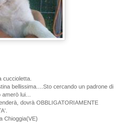
 cuccioletta.
tina bellissima....Sto cercando un padrone di
 amerò lui...
i prenderà, dovrà OBBLIGATORIAMENTE
A'.
o a Chioggia(VE)