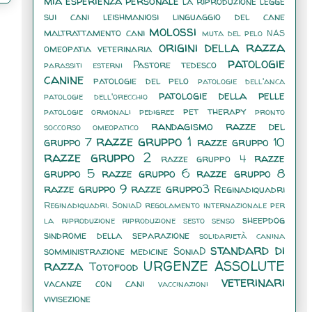
mia esperienza personale
la riproduzione
legge
sui cani
leishmaniosi
linguaggio del cane
molossi
maltrattamento cani
muta del pelo
NAS
origini della razza
omeopatia veterinaria
patologie
Pastore tedesco
parassiti esterni
canine
patologie del pelo
patologie dell'anca
patologie della pelle
patologie dell'orecchio
pet therapy
patologie ormonali
pedigree
pronto
randagismo
razze del
soccorso omeopatico
razze gruppo 1
gruppo 7
razze gruppo 10
razze gruppo 2
razze
razze gruppo 4
gruppo 5
razze gruppo 6
razze gruppo 8
razze gruppo 9
razze gruppo3
Reginadiquadri
Reginadiquadri. SoniaD
regolamento internazionale per
sheepdog
la riproduzione
riproduzione
sesto senso
sindrome della separazione
solidarietà canina
standard di
somministrazione medicine
SoniaD
razza
URGENZE ASSOLUTE
Totofood
veterinari
vacanze con cani
vaccinazioni
vivisezione