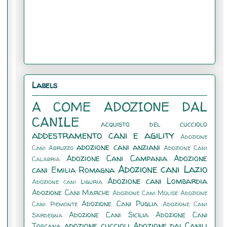
Labels
A COME ADOZIONE DAL
CANILE
acquisto del cucciolo
addestramento cani e agility
Adozione
adozione cani anziani
Cani Abruzzo
Adozione Cani
Adozione Cani Campania
Adozione
Calabria
Adozione cani Lazio
cani Emilia Romagna
Adozione cani Lombardia
Adozione cani Liguria
Adozione Cani Marche
Adozione Cani Molise
Adozione
Adozione Cani Puglia
Cani Piemonte
Adozione Cani
Adozione Cani Sicilia
Adozione Cani
Sardegna
adozione cuccioli
Adozione dai Canili
Toscana