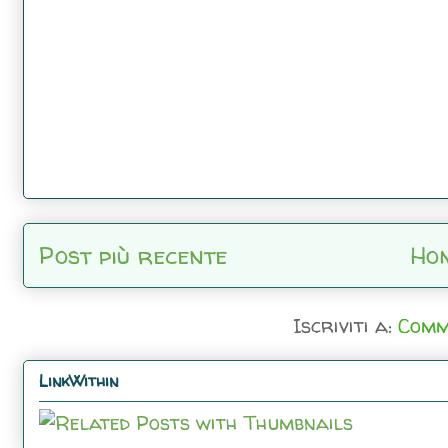
Post più recente
Ho
Iscriviti a:
Comm
LinkWithin