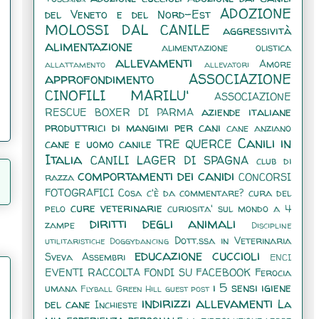
ADOZIONE
del Veneto e del Nord-Est
MOLOSSI DAL CANILE
aggressività
alimentazione
alimentazione olistica
allevamenti
Amore
allattamento
allevatori
approfondimento
ASSOCIAZIONE
CINOFILI MARILU'
ASSOCIAZIONE
aziende italiane
RESCUE BOXER DI PARMA
produttrici di mangimi per cani
cane anziano
Canili in
cane e uomo
canile TRE QUERCE
Italia
CANILI LAGER DI SPAGNA
club di
comportamenti dei canidi
razza
CONCORSI
FOTOGRAFICI
Cosa c'è da commentare?
cura del
cure veterinarie
pelo
curiosita' sul mondo a 4
diritti degli animali
zampe
Discipline
Dott.ssa in Veterinaria
utilitaristiche
Doggydancing
educazione cuccioli
Sveva Assembri
ENCI
EVENTI RACCOLTA FONDI SU FACEBOOK
Ferocia
i 5 sensi
igiene
umana
Flyball
Green Hill
guest post
indirizzi allevamenti
del cane
La
Inchieste