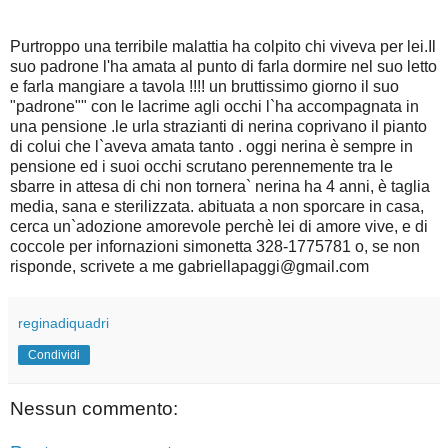
Purtroppo una terribile malattia ha colpito chi viveva per lei.Il
suo padrone l'ha amata al punto di farla dormire nel suo letto
e farla mangiare a tavola !!!! un bruttissimo giorno il suo
"padrone"" con le lacrime agli occhi l`ha accompagnata in
una pensione .le urla strazianti di nerina coprivano il pianto
di colui che l`aveva amata tanto . oggi nerina è sempre in
pensione ed i suoi occhi scrutano perennemente tra le
sbarre in attesa di chi non tornera` nerina ha 4 anni, è taglia
media, sana e sterilizzata. abituata a non sporcare in casa,
cerca un`adozione amorevole perchè lei di amore vive, e di
coccole per infornazioni simonetta 328-1775781 o, se non
risponde, scrivete a me gabriellapaggi@gmail.com
reginadiquadri
Condividi
Nessun commento: