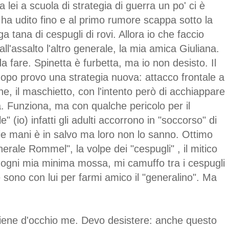
a lei a scuola di strategia di guerra un po' ci è
ha udito fino e al primo rumore scappa sotto la
a tana di cespugli di rovi. Allora io che faccio
ll'assalto l'altro generale, la mia amica Giuliana.
a fare. Spinetta è furbetta, ma io non desisto. Il
dopo provo una strategia nuova: attacco frontale a
e, il maschietto, con l'intento però di acchiappare
. Funziona, ma con qualche pericolo per il
e" (io) infatti gli adulti accorrono in "soccorso" di
ie mani è in salvo ma loro non lo sanno. Ottimo
nerale Rommel", la volpe dei "cespugli" , il mitico
 ogni mia minima mossa, mi camuffo tra i cespugli
 sono con lui per farmi amico il "generalino". Ma
 tiene d'occhio me. Devo desistere: anche questo