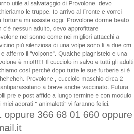
orno utile al salvataggio di Provolone, devo
hieriamo le truppe. Io arrivo al Fronte e vorrei
la fortuna mi assiste oggi: Provolone dorme beato
non c'è nessun adulto, devo approfittare
volone nel sonno come nei migliori attacchi a
avvicino più silenziosa di una volpe sono lì a due cm
 afferro il "volpone". Qualche piagnisteio e una
one è mio!!!!!! Il cucciolo in salvo e tutti gli adulti
hiamo così perchè dopo tutte le sue furberie si è
heheheh. Provolone , cucciolo maschio circa 2
antiparassitario a breve anche vaccinato. Futura
rolli pre e post affido a lungo termine e con modulo
miei adorati " animaletti" vi faranno felici.
1 oppure 366 68 01 660 oppure
il.it