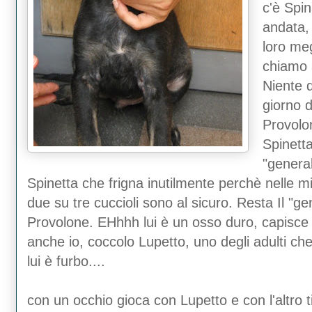
c'è Spin
andata, 
loro meg
chiamo a
Niente d
giorno 
Provolon
Spinetta
"general
Spinetta che frigna inutilmente perchè nelle m
due su tre cuccioli sono al sicuro. Resta Il "ge
Provolone. EHhhh lui è un osso duro, capisce
anche io, coccolo Lupetto, uno degli adulti che
lui è furbo....
con un occhio gioca con Lupetto e con l'altro