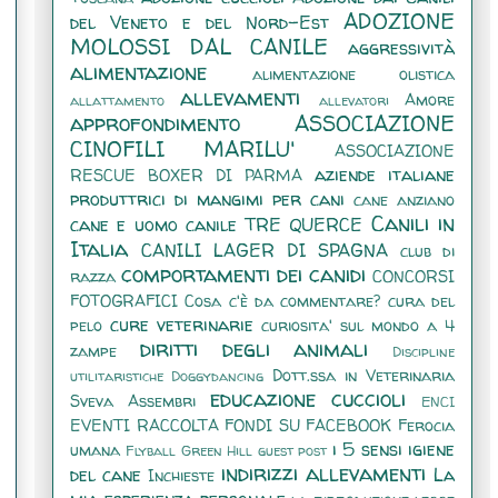
ADOZIONE
del Veneto e del Nord-Est
MOLOSSI DAL CANILE
aggressività
alimentazione
alimentazione olistica
allevamenti
Amore
allattamento
allevatori
approfondimento
ASSOCIAZIONE
CINOFILI MARILU'
ASSOCIAZIONE
aziende italiane
RESCUE BOXER DI PARMA
produttrici di mangimi per cani
cane anziano
Canili in
cane e uomo
canile TRE QUERCE
Italia
CANILI LAGER DI SPAGNA
club di
comportamenti dei canidi
razza
CONCORSI
FOTOGRAFICI
Cosa c'è da commentare?
cura del
cure veterinarie
pelo
curiosita' sul mondo a 4
diritti degli animali
zampe
Discipline
Dott.ssa in Veterinaria
utilitaristiche
Doggydancing
educazione cuccioli
Sveva Assembri
ENCI
EVENTI RACCOLTA FONDI SU FACEBOOK
Ferocia
i 5 sensi
igiene
umana
Flyball
Green Hill
guest post
indirizzi allevamenti
del cane
La
Inchieste