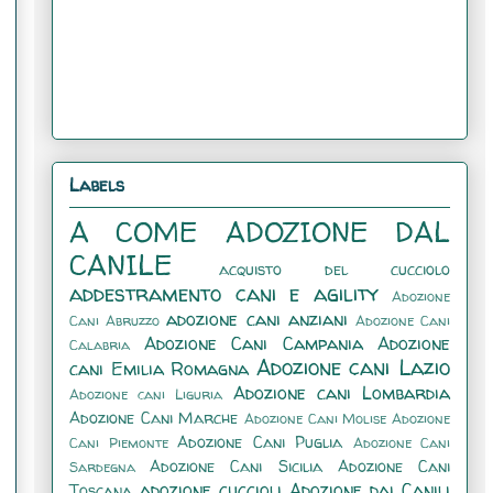
Labels
A COME ADOZIONE DAL
CANILE
acquisto del cucciolo
addestramento cani e agility
Adozione
adozione cani anziani
Cani Abruzzo
Adozione Cani
Adozione Cani Campania
Adozione
Calabria
Adozione cani Lazio
cani Emilia Romagna
Adozione cani Lombardia
Adozione cani Liguria
Adozione Cani Marche
Adozione Cani Molise
Adozione
Adozione Cani Puglia
Cani Piemonte
Adozione Cani
Adozione Cani Sicilia
Adozione Cani
Sardegna
adozione cuccioli
Adozione dai Canili
Toscana