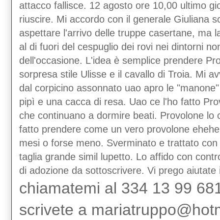
attacco fallisce. 12 agosto ore 10,00 ultimo gi
riuscire. Mi accordo con il generale Giuliana sc
aspettare l'arrivo delle truppe casertane, ma 
al di fuori del cespuglio dei rovi nei dintorni 
dell'occasione. L'idea è semplice prendere Pro
sorpresa stile Ulisse e il cavallo di Troia. Mi 
dal corpicino assonnato uao apro le "manone" e
pipì e una cacca di resa. Uao ce l'ho fatto Provol
che continuano a dormire beati. Provolone lo c
fatto prendere come un vero provolone ehehe
mesi o forse meno. Sverminato e trattato con 
taglia grande simil lupetto. Lo affido con cont
di adozione da sottoscrivere. Vi prego aiutate i 
chiamatemi al 334 13 99 68
scrivete a mariatruppo@hotma