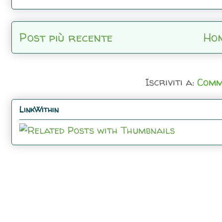
Post più recente
Ho
Iscriviti a:
Comm
LinkWithin