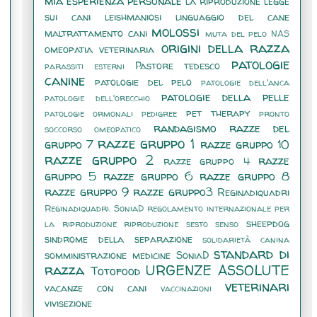
mia esperienza personale
la riproduzione
legge
sui cani
leishmaniosi
linguaggio del cane
molossi
maltrattamento cani
muta del pelo
NAS
origini della razza
omeopatia veterinaria
patologie
Pastore tedesco
parassiti esterni
canine
patologie del pelo
patologie dell'anca
patologie della pelle
patologie dell'orecchio
pet therapy
patologie ormonali
pedigree
pronto
randagismo
razze del
soccorso omeopatico
razze gruppo 1
gruppo 7
razze gruppo 10
razze gruppo 2
razze
razze gruppo 4
gruppo 5
razze gruppo 6
razze gruppo 8
razze gruppo 9
razze gruppo3
Reginadiquadri
Reginadiquadri. SoniaD
regolamento internazionale per
sheepdog
la riproduzione
riproduzione
sesto senso
sindrome della separazione
solidarietà canina
standard di
somministrazione medicine
SoniaD
razza
URGENZE ASSOLUTE
Totofood
veterinari
vacanze con cani
vaccinazioni
vivisezione