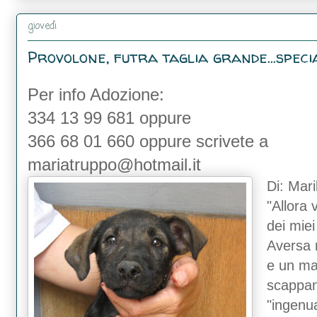
giovedì
Provolone, futra taglia grande...special
Per info Adozione:
334 13 99 681 oppure
366 68 01 660 oppure scrivete a
mariatruppo@hotmail.it
Di: Mar
"Allora 
dei miei 
Aversa 
e un mas
scappano
"ingenua