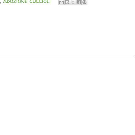
,
adozione cuccioli