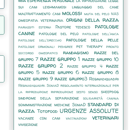
mia esperienza personale
la riproduzione
legge
sui cani
leishmaniosi
linguaggio del cane
molossi
maltrattamento cani
muta del pelo
NAS
origini della razza
omeopatia veterinaria
patologie
Pastore tedesco
parassiti esterni
canine
patologie del pelo
patologie dell'anca
patologie della pelle
patologie dell'orecchio
pet therapy
patologie ormonali
pedigree
pronto
randagismo
razze del
soccorso omeopatico
razze gruppo 1
gruppo 7
razze gruppo 10
razze gruppo 2
razze
razze gruppo 4
gruppo 5
razze gruppo 6
razze gruppo 8
razze gruppo 9
razze gruppo3
Reginadiquadri
Reginadiquadri. SoniaD
regolamento internazionale per
sheepdog
la riproduzione
riproduzione
sesto senso
sindrome della separazione
solidarietà canina
standard di
somministrazione medicine
SoniaD
razza
URGENZE ASSOLUTE
Totofood
veterinari
vacanze con cani
vaccinazioni
vivisezione