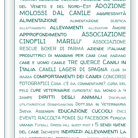
ADOZIONE
del Veneto e del Nord-Est
MOLOSSI DAL CANILE
aggressività
alimentazione
alimentazione olistica
allevamenti
Amore
allattamento
allevatori
approfondimento
ASSOCIAZIONE
CINOFILI MARILU'
ASSOCIAZIONE
aziende italiane
RESCUE BOXER DI PARMA
produttrici di mangimi per cani
cane anziano
Canili in
cane e uomo
canile TRE QUERCE
Italia
CANILI LAGER DI SPAGNA
club di
comportamenti dei canidi
razza
CONCORSI
FOTOGRAFICI
Cosa c'è da commentare?
cura del
cure veterinarie
pelo
curiosita' sul mondo a 4
diritti degli animali
zampe
Discipline
Dott.ssa in Veterinaria
utilitaristiche
Doggydancing
educazione cuccioli
Sveva Assembri
ENCI
EVENTI RACCOLTA FONDI SU FACEBOOK
Ferocia
i 5 sensi
igiene
umana
Flyball
Green Hill
guest post
indirizzi allevamenti
del cane
La
Inchieste