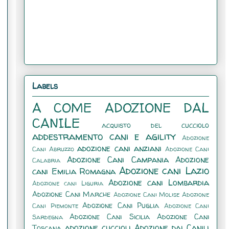
Labels
A COME ADOZIONE DAL
CANILE
acquisto del cucciolo
addestramento cani e agility
Adozione
adozione cani anziani
Cani Abruzzo
Adozione Cani
Adozione Cani Campania
Adozione
Calabria
Adozione cani Lazio
cani Emilia Romagna
Adozione cani Lombardia
Adozione cani Liguria
Adozione Cani Marche
Adozione Cani Molise
Adozione
Adozione Cani Puglia
Cani Piemonte
Adozione Cani
Adozione Cani Sicilia
Adozione Cani
Sardegna
adozione cuccioli
Adozione dai Canili
Toscana