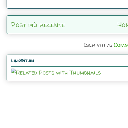
Post più recente
Ho
Iscriviti a:
Comm
LinkWithin