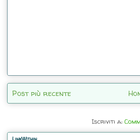
Post più recente
Ho
Iscriviti a:
Comm
LinkWithin