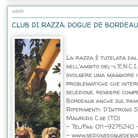
sabato
CLUB DI RAZZA: DOGUE DE BORDEA
La razza è tutelata dal 
nell'ambito del-l'E.N.C.
svolgere una maggiore i
pro­blematiche che inte
selezione, rende­re comp
Bordeaux anche sul pan
Riferimenti: D'Introno 
Maurizio C.se (TO)
- Tel/Fax: 011-9275240 
- www.sezionedoguedebor