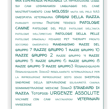
mia esperienza personale
la riproduzione
legge
sui cani
leishmaniosi
linguaggio del cane
molossi
maltrattamento cani
muta del pelo
NAS
origini della razza
omeopatia veterinaria
patologie
Pastore tedesco
parassiti esterni
canine
patologie del pelo
patologie dell'anca
patologie della pelle
patologie dell'orecchio
pet therapy
patologie ormonali
pedigree
pronto
randagismo
razze del
soccorso omeopatico
razze gruppo 1
gruppo 7
razze gruppo 10
razze gruppo 2
razze
razze gruppo 4
gruppo 5
razze gruppo 6
razze gruppo 8
razze gruppo 9
razze gruppo3
Reginadiquadri
Reginadiquadri. SoniaD
regolamento internazionale per
sheepdog
la riproduzione
riproduzione
sesto senso
sindrome della separazione
solidarietà canina
standard di
somministrazione medicine
SoniaD
razza
URGENZE ASSOLUTE
Totofood
veterinari
vacanze con cani
vaccinazioni
vivisezione