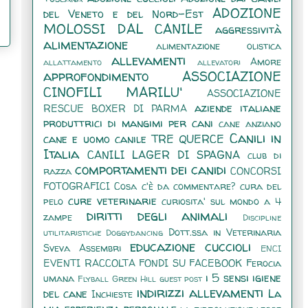
ADOZIONE
del Veneto e del Nord-Est
MOLOSSI DAL CANILE
aggressività
alimentazione
alimentazione olistica
allevamenti
Amore
allattamento
allevatori
approfondimento
ASSOCIAZIONE
CINOFILI MARILU'
ASSOCIAZIONE
aziende italiane
RESCUE BOXER DI PARMA
produttrici di mangimi per cani
cane anziano
Canili in
cane e uomo
canile TRE QUERCE
Italia
CANILI LAGER DI SPAGNA
club di
comportamenti dei canidi
razza
CONCORSI
FOTOGRAFICI
Cosa c'è da commentare?
cura del
cure veterinarie
pelo
curiosita' sul mondo a 4
diritti degli animali
zampe
Discipline
Dott.ssa in Veterinaria
utilitaristiche
Doggydancing
educazione cuccioli
Sveva Assembri
ENCI
EVENTI RACCOLTA FONDI SU FACEBOOK
Ferocia
i 5 sensi
igiene
umana
Flyball
Green Hill
guest post
indirizzi allevamenti
del cane
La
Inchieste