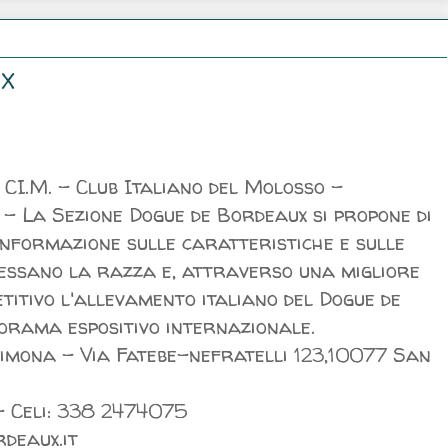
UX
CI.M. - Club Ita­liano del Molosso -
I. - La Sezione Dogue de Bordeaux si propone di
n­formazione sulle caratteristiche e sulle
ressano la razza e, attraverso una migliore
etitivo l'allevamento italiano del Dogue de
orama espositivo internazionale.
Simona - Via Fatebe-nefratelli 123,10077 San
- Celi: 338 2474075
deaux.it