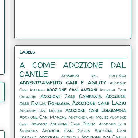
Labels
A COME ADOZIONE DAL
CANILE
acquisto del cucciolo
addestramento cani e agility
Adozione
adozione cani anziani
Cani Abruzzo
Adozione Cani
Adozione Cani Campania
Adozione
Calabria
Adozione cani Lazio
cani Emilia Romagna
Adozione cani Lombardia
Adozione cani Liguria
Adozione Cani Marche
Adozione Cani Molise
Adozione
Adozione Cani Puglia
Cani Piemonte
Adozione Cani
Adozione Cani Sicilia
Adozione Cani
Sardegna
adozione cuccioli
Adozione dai Canili
Toscana