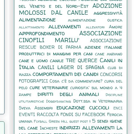
ADOZIONE
del Veneto e del Nord-Est
MOLOSSI DAL CANILE
aggressività
alimentazione
alimentazione olistica
allevamenti
Amore
allattamento
allevatori
approfondimento
ASSOCIAZIONE
CINOFILI MARILU'
ASSOCIAZIONE
aziende italiane
RESCUE BOXER DI PARMA
produttrici di mangimi per cani
cane anziano
Canili in
cane e uomo
canile TRE QUERCE
Italia
CANILI LAGER DI SPAGNA
club di
comportamenti dei canidi
razza
CONCORSI
FOTOGRAFICI
Cosa c'è da commentare?
cura del
cure veterinarie
pelo
curiosita' sul mondo a 4
diritti degli animali
zampe
Discipline
Dott.ssa in Veterinaria
utilitaristiche
Doggydancing
educazione cuccioli
Sveva Assembri
ENCI
EVENTI RACCOLTA FONDI SU FACEBOOK
Ferocia
i 5 sensi
igiene
umana
Flyball
Green Hill
guest post
indirizzi allevamenti
del cane
La
Inchieste