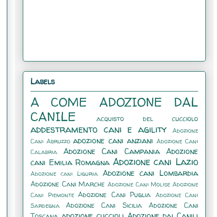
Labels
A COME ADOZIONE DAL
CANILE
acquisto del cucciolo
addestramento cani e agility
Adozione
adozione cani anziani
Cani Abruzzo
Adozione Cani
Adozione Cani Campania
Adozione
Calabria
Adozione cani Lazio
cani Emilia Romagna
Adozione cani Lombardia
Adozione cani Liguria
Adozione Cani Marche
Adozione Cani Molise
Adozione
Adozione Cani Puglia
Cani Piemonte
Adozione Cani
Adozione Cani Sicilia
Adozione Cani
Sardegna
adozione cuccioli
Adozione dai Canili
Toscana