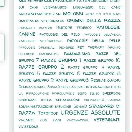
mia esperienza personale
la riproduzione
legge
sui cani
leishmaniosi
linguaggio del cane
molossi
maltrattamento cani
muta del pelo
NAS
origini della razza
omeopatia veterinaria
patologie
Pastore tedesco
parassiti esterni
canine
patologie del pelo
patologie dell'anca
patologie della pelle
patologie dell'orecchio
pet therapy
patologie ormonali
pedigree
pronto
randagismo
razze del
soccorso omeopatico
razze gruppo 1
gruppo 7
razze gruppo 10
razze gruppo 2
razze
razze gruppo 4
gruppo 5
razze gruppo 6
razze gruppo 8
razze gruppo 9
razze gruppo3
Reginadiquadri
Reginadiquadri. SoniaD
regolamento internazionale per
sheepdog
la riproduzione
riproduzione
sesto senso
sindrome della separazione
solidarietà canina
standard di
somministrazione medicine
SoniaD
razza
URGENZE ASSOLUTE
Totofood
veterinari
vacanze con cani
vaccinazioni
vivisezione