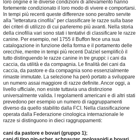
loro origine e le diverse condizioni di allevamento hanno
fortemente condizionato il loro modo di vivere e comportarsi.
In tempi più recenti queste differenze sono peraltro servite
alla "letteratura cinofila" per classificare le razze sulla base
dei criteri di utilizzo di cui parleremo più avanti. Nella storia
della cinofilia vari sono stati i tentativi di classificare le razze
canine. Per esempio, nel 1755 il Buffon fece una sua
catalogazione in funzione della forma e il portamento delle
orecchie, mentre in tempi più recenti Dalziel semplificò il
tutto distinguendo le razze canine in tre gruppi: i cani da
caccia, da utilità e da compagnia. Le finalità dei cani da
caccia, da pastore e da compagnia sono essenzialmente
rimaste immutate. La selezione ha però portato a sviluppare
un numero assai maggiore di razze definite. Ancor oggi, a
livello ufficiale, non esiste tuttavia una distinzione
universalmente valida. I regolamenti americani e di altri stati
prevedono per esempio un numero di raggruppamenti
diverso da quello stabilito dalla FCI. Nella classificazione
operata dalla Federazione cinologica internazionale le
razze si distinguono in dieci raggruppamenti:
cani da pastore e bovari (gruppo 1
);
cani di tipo pin-scher, schnauzer, molossoidi e bovari