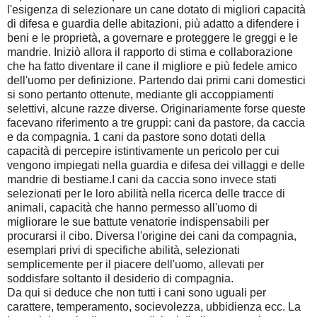
l'esigenza di selezionare un cane dotato di migliori capacità
di difesa e guardia delle abitazioni, più adatto a difendere i
beni e le proprietà, a governare e proteggere le greggi e le
mandrie. Iniziò allora il rapporto di stima e collaborazione
che ha fatto diventare il cane il migliore e più fedele amico
dell'uomo per definizione. Partendo dai primi cani domestici
si sono pertanto ottenute, mediante gli accoppiamenti
selettivi, alcune razze diverse. Originariamente forse queste
facevano riferimento a tre gruppi: cani da pastore, da caccia
e da compagnia. 1 cani da pastore sono dotati della
capacità di percepire istintivamente un pericolo per cui
vengono impiegati nella guardia e difesa dei villaggi e delle
mandrie di bestiame.I cani da caccia sono invece stati
selezionati per le loro abilità nella ricerca delle tracce di
animali, capacità che hanno permesso all'uomo di
migliorare le sue battute venatorie indispensabili per
procurarsi il cibo. Diversa l'origine dei cani da compagnia,
esemplari privi di specifiche abilità, selezionati
semplicemente per il piacere dell'uomo, allevati per
soddisfare soltanto il desiderio di compagnia.
Da qui si deduce che non tutti i cani sono uguali per
carattere, temperamento, socievolezza, ubbidienza ecc. La