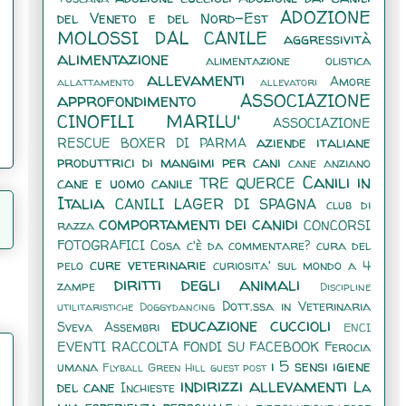
ADOZIONE
del Veneto e del Nord-Est
MOLOSSI DAL CANILE
aggressività
alimentazione
alimentazione olistica
allevamenti
Amore
allattamento
allevatori
approfondimento
ASSOCIAZIONE
CINOFILI MARILU'
ASSOCIAZIONE
aziende italiane
RESCUE BOXER DI PARMA
produttrici di mangimi per cani
cane anziano
Canili in
cane e uomo
canile TRE QUERCE
Italia
CANILI LAGER DI SPAGNA
club di
comportamenti dei canidi
razza
CONCORSI
FOTOGRAFICI
Cosa c'è da commentare?
cura del
cure veterinarie
pelo
curiosita' sul mondo a 4
diritti degli animali
zampe
Discipline
Dott.ssa in Veterinaria
utilitaristiche
Doggydancing
educazione cuccioli
Sveva Assembri
ENCI
EVENTI RACCOLTA FONDI SU FACEBOOK
Ferocia
i 5 sensi
igiene
umana
Flyball
Green Hill
guest post
indirizzi allevamenti
del cane
La
Inchieste