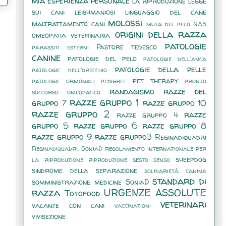
mia esperienza personale
la riproduzione
legge
sui cani
leishmaniosi
linguaggio del cane
molossi
maltrattamento cani
muta del pelo
NAS
origini della razza
omeopatia veterinaria
patologie
Pastore tedesco
parassiti esterni
canine
patologie del pelo
patologie dell'anca
patologie della pelle
patologie dell'orecchio
pet therapy
patologie ormonali
pedigree
pronto
randagismo
razze del
soccorso omeopatico
razze gruppo 1
gruppo 7
razze gruppo 10
razze gruppo 2
razze
razze gruppo 4
gruppo 5
razze gruppo 6
razze gruppo 8
razze gruppo 9
razze gruppo3
Reginadiquadri
Reginadiquadri. SoniaD
regolamento internazionale per
sheepdog
la riproduzione
riproduzione
sesto senso
sindrome della separazione
solidarietà canina
standard di
somministrazione medicine
SoniaD
razza
URGENZE ASSOLUTE
Totofood
veterinari
vacanze con cani
vaccinazioni
vivisezione