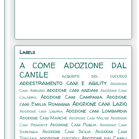
Labels
A COME ADOZIONE DAL
CANILE
acquisto del cucciolo
addestramento cani e agility
Adozione
adozione cani anziani
Cani Abruzzo
Adozione Cani
Adozione Cani Campania
Adozione
Calabria
Adozione cani Lazio
cani Emilia Romagna
Adozione cani Lombardia
Adozione cani Liguria
Adozione Cani Marche
Adozione Cani Molise
Adozione
Adozione Cani Puglia
Cani Piemonte
Adozione Cani
Adozione Cani Sicilia
Adozione Cani
Sardegna
adozione cuccioli
Adozione dai Canili
Toscana