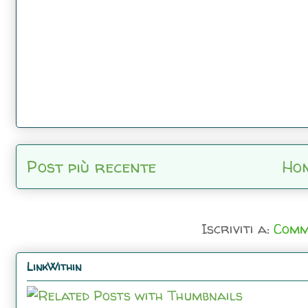
Post più recente
Ho
Iscriviti a:
Comm
LinkWithin