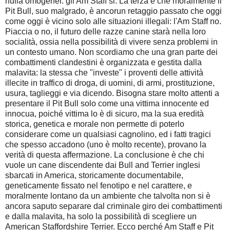
nulla omogenei: gli Am Staff si. La terza è che moralmente il
Pit Bull, suo malgrado, è ancorun retaggio passato che oggi
come oggi è vicino solo alle situazioni illegali: l'Am Staff no.
Piaccia o no, il futuro delle razze canine starà nella loro
socialità, ossia nella possibilità di vivere senza problemi in
un contesto umano. Non scordiamo che una gran parte dei
combattimenti clandestini è organizzata e gestita dalla
malavita: la stessa che "investe" i proventi delle attività
illecite in traffico di droga, di uomini, di armi, prostituzione,
usura, taglieggi e via dicendo. Bisogna stare molto attenti a
presentare il Pit Bull solo come una vittima innocente ed
innocua, poiché vittima lo è di sicuro, ma la sua eredità
storica, genetica e morale non permette di poterlo
considerare come un qualsiasi cagnolino, ed i fatti tragici
che spesso accadono (uno è molto recente), provano la
verità di questa affermazione. La conclusione è che chi
vuole un cane discendente dai Bull and Terrier inglesi
sbarcati in America, storicamente documentabile,
geneticamente fissato nel fenotipo e nel carattere, e
moralmente lontano da un ambiente che talvolta non si è
ancora saputo separare dal criminale giro dei combattimenti
e dalla malavita, ha solo la possibilità di scegliere un
American Staffordshire Terrier. Ecco perché Am Staff e Pit