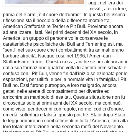
oggi, nell'era dei
missili, a uccidere,
prima delle armi, è il cuore dell'uomo". In questa bellissima
riflessione sta il nocciolo della differenza morale tra
American Staffordshire Terrier e Pit Bull. Proviamo ancora
ad analizzare i fatti. Nei primi decenni del XX secolo, in
America, un gruppo di persone volle conservare le
caratteristiche psicofisiche dei Bull and Terrier inglesi, ma
"sentì" nel suo cuore che i combattimenti tra animali erano
barbare atrocità. Nacque così, nel 1936, l'Ameri-can
Staffordshire Terrier. Questa razza, anche se per alcuni anni
dalla sua formazione qualche volta fu ancora immischiata e
confusa con i Pit Bull, venne fin dall'inizio selezionata per le
esposizioni, per utilità, e per la normale vita in famiglia. I Pit
Bull no. Essi furono purtroppo, e loro malgrado, ancora
gettati nelle arene di combattimento per divertire ed
arricchire un manipolo di esaltati. Questa situazione non fu
circoscritta solo ai primi anni del XX secolo, ma continuò,
come visto, per decenni con regole, norme, codici d'onore,
omertà, sotterfugi e falsità; questo poiché, Stato dopo Stato,
le leggi proibirono i combattimenti in tutta l'America, fino alla
loro totale interdizione nella seconda metà del Novecento.