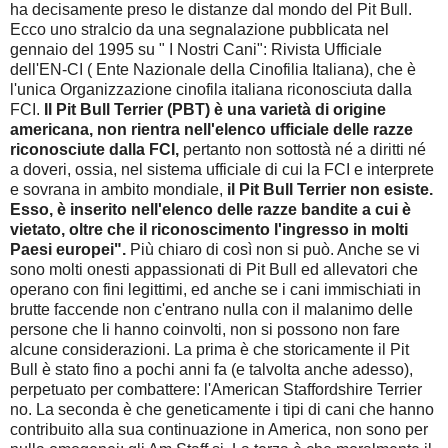
ha decisamente preso le distanze dal mondo del Pit Bull.
Ecco uno stralcio da una segnalazione pubblicata nel
gennaio del 1995 su " I Nostri Cani": Rivista Ufficiale
dell'EN-CI ( Ente Nazionale della Cinofilia Italiana), che è
l'unica Organizzazione cinofila italiana riconosciuta dalla
FCI.
Il Pit Bull Terrier (PBT) è una varietà di origine
americana, non rientra nell'elenco ufficiale delle razze
riconosciute dalla FCI,
pertanto non sottostà né a diritti né
a doveri, ossia, nel sistema ufficiale di cui la FCI e interprete
e sovrana in ambito mondiale,
il Pit Bull Terrier non esiste.
Esso, è inserito nell'elenco delle razze bandite a cui è
vietato, oltre che il riconoscimento l'ingresso in molti
Paesi europei".
Più chiaro di così non si può. Anche se vi
sono molti onesti appassionati di Pit Bull ed allevatori che
operano con fini legittimi, ed anche se i cani immischiati in
brutte faccende non c'entrano nulla con il malanimo delle
persone che li hanno coinvolti, non si possono non fare
alcune considerazioni. La prima è che storicamente il Pit
Bull è stato fino a pochi anni fa (e talvolta anche adesso),
perpetuato per combattere: l'American Staffordshire Terrier
no. La seconda è che geneticamente i tipi di cani che hanno
contribuito alla sua continuazione in America, non sono per