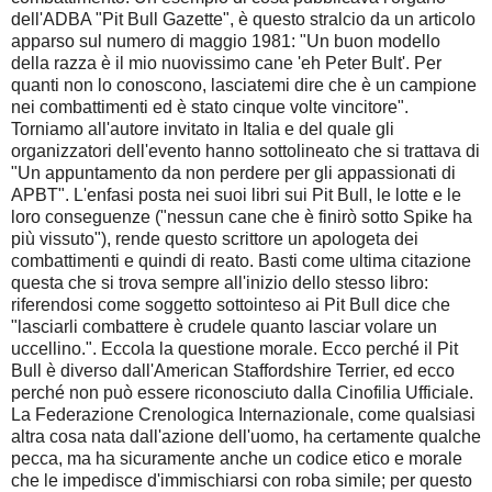
dell'ADBA "Pit Bull Gazette", è questo stralcio da un articolo
apparso sul numero di maggio 1981: "Un buon modello
della razza è il mio nuovissimo cane 'eh Peter Bult'. Per
quanti non lo conoscono, lasciatemi dire che è un campione
nei combattimenti ed è stato cinque volte vincitore".
Torniamo all'autore invitato in Italia e del quale gli
organizzatori dell'evento hanno sottolineato che si trattava di
"Un appuntamento da non perdere per gli appassionati di
APBT". L'enfasi posta nei suoi libri sui Pit Bull, le lotte e le
loro conseguenze ("nessun cane che è finirò sotto Spike ha
più vissuto"), rende questo scrittore un apologeta dei
combattimenti e quindi di reato. Basti come ultima citazione
questa che si trova sempre all'inizio dello stesso libro:
riferendosi come soggetto sottointeso ai Pit Bull dice che
"lasciarli combattere è crudele quanto lasciar volare un
uccellino.". Eccola la questione morale. Ecco perché il Pit
Bull è diverso dall'American Staffordshire Terrier, ed ecco
perché non può essere riconosciuto dalla Cinofilia Ufficiale.
La Federazione Crenologica Internazionale, come qualsiasi
altra cosa nata dall'azione dell'uomo, ha certamente qualche
pecca, ma ha sicuramente anche un codice etico e morale
che le impedisce d'immischiarsi con roba simile; per questo