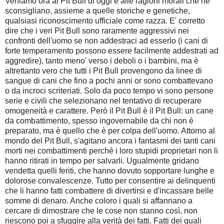
Veniamo ora al Pit Bull di oggi e alle ragioni morali che ne
sconsigliano, assieme a quelle storiche e genetiche,
qualsiasi riconoscimento ufficiale come razza. E' corretto
dire che i veri Pit Bull sono raramente aggressivi nei
confronti dell'uomo se non addestraci ad esserlo (i cani di
forte temperamento possono essere facilmente addestrati ad
aggredire), tanto meno' verso i deboli o i bambini, ma è
altrettanto vero che tutti i Pit Bull provengono da linee di
sangue di cani che fino a pochi anni or sono combattevano
o da incroci scriteriati. Solo da poco tempo vi sono persone
serie e civili che selezionano nel tentativo di recuperare
omogeneità e carattere. Però il Pit Bull è il Pit Bull: un cane
da combattimento, spesso ingovernabile da chi non è
preparato, ma è quello che è per colpa dell'uomo. Attorno al
mondo del Pit Bull, s'agitano ancora i fantasmi dei tanti cani
morti nei combattimenti perché i loro stupidi proprietari non li
hanno ritirati in tempo per salvarli. Ugualmente gridano
vendetta quelli feriti, che hanno dovuto sopportare lunghe e
dolorose convalescenze. Tutto per consentire ai delinquenti
che li hanno fatti combattere di divertirsi e d'incassare belle
somme di denaro. Anche coloro i quali si affannano a
cercare di dimostrare che le cose non stanno così, non
riescono poi a sfuggire alla verità dei fatti. Fatti dei quali