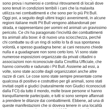
sono prova i numerosi e continui ritrovamenti di locali dove
sono tenuti in condizioni terribili i cani che la malavita
utilizza nei combattimenti e che sono per lo più Pit Bull.
Oggi poi, a seguito degli ultimi tragici avvenimenti, in alcune
regioni italiane molti Pit Bull vengono abbandonati per
strada, e rappresentano per uomini ed animali un gravissimo
pericolo. Ce chi ha paragonato l'inciviltà dei combattimenti
tra animali alla boxe: è di nuovo una sciocchezza, perché
chi combatte su di un ring di solito lo fa di sua spontanea
volontà, e spesso guadagna bene: ai cani nessuno chiede
nulla e a guadagnare non sono certo loro. Vi sono state
numerose esposizioni organizzate da privati cittadini o
associazioni non riconosciute dalla Cinofilia Ufficiale, che
hanno coinvolto e radunato i Pit Bull. Assieme ad essi, a
volte, sono state accolte dagli organizzatori anche altre
razze di cani. Le cose sono state sempre presentate come
qualcosa di positivo e costruttivo per gli animali, sono stati
invitati ospiti e giudici (naturalmente non Giudici riconosciuti
dalla FCI) da tutto il mondo, molte brave persone vi hanno
tranquillamente partecipato, e tutti si sono sempre affannati
a prendere le ditanze dai combattimenti. Ebbene, ad una di
queste manifestazioni che si doveva tenere in una località