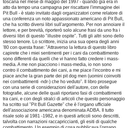
toscana nel mese di maggio del 1997 - quando già era in
atto da tempo una campagna per riscattare l'immagine dei
Pit Bull - è stato invitato dagli organizzatori come relatore di
una conferenza un noto appassionato americano di Pit Bull,
che ha scritto diversi libri sull'argomento. Per non annoiare il
lettore, e per brevità, riporterò solo alcune frasi da uno fra i
diversi libri di questo "illustre ospite". Tutti gli altri sono dello
stesso tenore. Lo scrittore, inizia una sua opera degli anni
'80 con questa frase: "Attraverso la lettura di questo libro
capirete che i miei sentimenti per i cani da combattimento
sono differenti da quelli che vi hanno fatto credere i mass-
media. A me non piacciono i mass-media, io non sono
contro il combattimento dei cani, a me piace l'incontro e mi
piace anche la gran parte dei pit dog men (uomini coinvolti
nei combattimenti -ndr-) che ho veduto". Il libro prosegue
con una serie di considerazioni dell'autore, con delle
fotografie, alcune delle quali riportano fasi di combattimenti
tra cani, e con degli stralci di articoli che questo personaggio
ha scritto sul "Pit Bull Gazette" che è l'organo ufficiale
dell'associazione americana denominata ADBA. Il tutto
risale solo al 1981 -1982, e in questi articoli sono descritti,
talvolta con narrazioni raccapriccianti, gli esiti di qualche
combattimento. Un esempio di cosa pubblicava l'organo