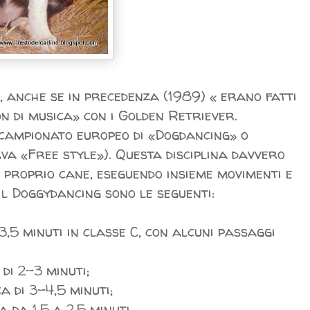
7, anche se in precedenza (1989) « erano fatti
on di musica» con i Golden Retriever.
o campionato europeo di «Dogdancing» o
va «Free style»). Questa disciplina davvero
 proprio cane, eseguendo insieme movimenti e
 il Doggydancing sono le seguenti:
 3,5 minuti in classe C, con alcuni passaggi
 di 2-3 minuti;
a di 3-4,5 minuti;
 da 1,5 a 2,5 minuti.