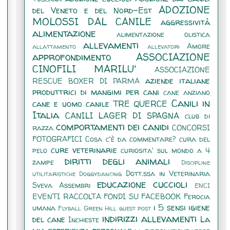
ADOZIONE
del Veneto e del Nord-Est
MOLOSSI DAL CANILE
aggressività
alimentazione
alimentazione olistica
allevamenti
Amore
allattamento
allevatori
approfondimento
ASSOCIAZIONE
CINOFILI MARILU'
ASSOCIAZIONE
aziende italiane
RESCUE BOXER DI PARMA
produttrici di mangimi per cani
cane anziano
Canili in
cane e uomo
canile TRE QUERCE
Italia
CANILI LAGER DI SPAGNA
club di
comportamenti dei canidi
razza
CONCORSI
FOTOGRAFICI
Cosa c'è da commentare?
cura del
cure veterinarie
pelo
curiosita' sul mondo a 4
diritti degli animali
zampe
Discipline
Dott.ssa in Veterinaria
utilitaristiche
Doggydancing
educazione cuccioli
Sveva Assembri
ENCI
EVENTI RACCOLTA FONDI SU FACEBOOK
Ferocia
i 5 sensi
igiene
umana
Flyball
Green Hill
guest post
indirizzi allevamenti
del cane
La
Inchieste