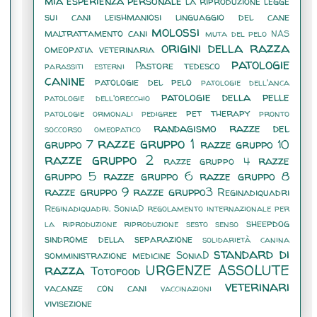
mia esperienza personale
la riproduzione
legge
sui cani
leishmaniosi
linguaggio del cane
molossi
maltrattamento cani
muta del pelo
NAS
origini della razza
omeopatia veterinaria
patologie
Pastore tedesco
parassiti esterni
canine
patologie del pelo
patologie dell'anca
patologie della pelle
patologie dell'orecchio
pet therapy
patologie ormonali
pedigree
pronto
randagismo
razze del
soccorso omeopatico
razze gruppo 1
gruppo 7
razze gruppo 10
razze gruppo 2
razze
razze gruppo 4
gruppo 5
razze gruppo 6
razze gruppo 8
razze gruppo 9
razze gruppo3
Reginadiquadri
Reginadiquadri. SoniaD
regolamento internazionale per
sheepdog
la riproduzione
riproduzione
sesto senso
sindrome della separazione
solidarietà canina
standard di
somministrazione medicine
SoniaD
razza
URGENZE ASSOLUTE
Totofood
veterinari
vacanze con cani
vaccinazioni
vivisezione