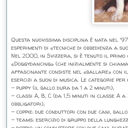
Questa nuovissima disciplina è nata nel '9
esperimenti di «tecniche di obbedienza a su
Nel 2000, in Svizzera, si è tenuto il prim
«Doggydancing» (che inizialmente si chiama
affascinante consiste nel «ballare» con il
esercizi a suon di musica. Le categorie per
- puppy (il ballo dura da 1 a 2 minuti);
- classi A, B, C (da 1,5 minuti in classe A a
obbligatori);
- coppie: due conduttori con due cani, ballo
- teams: esercizio di gruppo della lunghezz
- doppio: un conduttore con due cani, durata