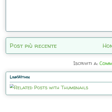
Post più recente
Ho
Iscriviti a:
Comm
LinkWithin