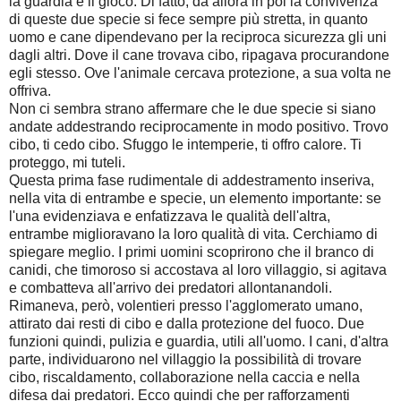
la guardia e il gioco. Di fatto, da allora in poi la convivenza
di queste due specie si fece sempre più stretta, in quanto
uomo e cane dipendevano per la reciproca sicurezza gli uni
dagli altri. Dove il cane trovava cibo, ripagava procurandone
egli stesso. Ove l'animale cercava protezione, a sua volta ne
offriva.
Non ci sembra strano affermare che le due specie si siano
andate addestrando reciprocamente in modo positivo. Trovo
cibo, ti cedo cibo. Sfuggo le intemperie, ti offro calore. Ti
proteggo, mi tuteli.
Questa prima fase rudimentale di addestramento inseriva,
nella vita di entrambe e specie, un elemento importante: se
l'una evidenziava e enfatizzava le qualità dell'altra,
entrambe miglioravano la loro qualità di vita. Cerchiamo di
spiegare meglio. I primi uomini scoprirono che il branco di
canidi, che timoroso si accostava al loro villaggio, si agitava
e combatteva all'arrivo dei predatori allontanandoli.
Rimaneva, però, volentieri presso l'agglomerato umano,
attirato dai resti di cibo e dalla protezione del fuoco. Due
funzioni quindi, pulizia e guardia, utili all'uomo. I cani, d'altra
parte, individuarono nel villaggio la possibilità di trovare
cibo, riscaldamento, collaborazione nella caccia e nella
difesa dai predatori. Ecco quindi che per rafforzamenti