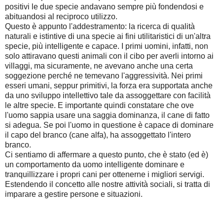
positivi le due specie andavano sempre più fondendosi e
abituandosi al reciproco utilizzo.
Questo è appunto l'addestramento: la ricerca di qualità
naturali e istintive di una specie ai fini utilitaristici di un'altra
specie, più intelligente e capace. I primi uomini, infatti, non
solo attiravano questi animali con il cibo per averli intorno ai
villaggi, ma sicuramente, ne avevano anche una certa
soggezione perché ne temevano l'aggressività. Nei primi
esseri umani, seppur primitivi, la forza era supportata anche
da uno sviluppo intellettivo tale da assoggettare con facilità
le altre specie. E importante quindi constatare che ove
l'uomo sappia usare una saggia dominanza, il cane di fatto
si adegua. Se poi l'uomo in questione è capace di dominare
il capo del branco (cane alfa), ha assoggettato l'intero
branco.
Ci sentiamo di affermare a questo punto, che è stato (ed è)
un comportamento da uomo intelligente dominare e
tranquillizzare i propri cani per ottenerne i migliori servigi.
Estendendo il concetto alle nostre attività sociali, si tratta di
imparare a gestire persone e situazioni.