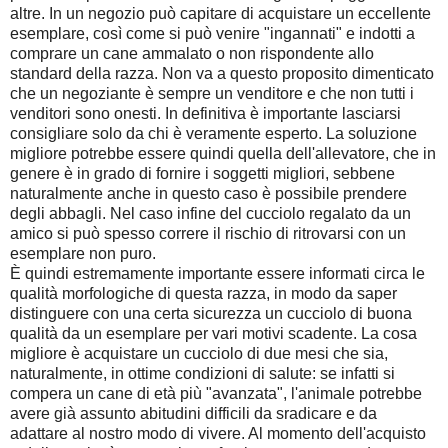
altre. In un negozio può capitare di acquistare un eccellente
esemplare, così come si può venire "ingannati" e indotti a
comprare un cane ammalato o non rispondente allo
standard della razza. Non va a questo proposito dimenticato
che un negoziante è sempre un venditore e che non tutti i
venditori sono onesti. In definitiva è importante lasciarsi
consigliare solo da chi è veramente esperto. La soluzione
migliore potrebbe essere quindi quella dell'allevatore, che in
genere è in grado di fornire i soggetti migliori, sebbene
naturalmente anche in questo caso è possibile prendere
degli abbagli. Nel caso infine del cucciolo regalato da un
amico si può spesso correre il rischio di ritrovarsi con un
esemplare non puro.
È quindi estremamente importante essere informati circa le
qualità morfologiche di questa razza, in modo da saper
distinguere con una certa sicurezza un cucciolo di buona
qualità da un esemplare per vari motivi scadente. La cosa
migliore è acquistare un cucciolo di due mesi che sia,
naturalmente, in ottime condizioni di salute: se infatti si
compera un cane di età più "avanzata", l'animale potrebbe
avere già assunto abitudini difficili da sradicare e da
adattare al nostro modo di vivere. Al momento dell'acquisto