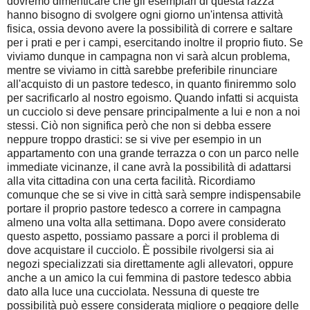
dovremo dimenticare che gli esemplari di questa razza
hanno bisogno di svolgere ogni giorno un'intensa attività
fisica, ossia devono avere la possibilità di correre e saltare
per i prati e per i campi, esercitando inoltre il proprio fiuto. Se
viviamo dunque in campagna non vi sarà alcun problema,
mentre se viviamo in città sarebbe preferibile rinunciare
all'acquisto di un pastore tedesco, in quanto finiremmo solo
per sacrificarlo al nostro egoismo. Quando infatti si acquista
un cucciolo si deve pensare principalmente a lui e non a noi
stessi. Ciò non significa però che non si debba essere
neppure troppo drastici: se si vive per esempio in un
appartamento con una grande terrazza o con un parco nelle
immediate vicinanze, il cane avrà la possibilità di adattarsi
alla vita cittadina con una certa facilità. Ricordiamo
comunque che se si vive in città sarà sempre indispensabile
portare il proprio pastore tedesco a correre in campagna
almeno una volta alla settimana. Dopo avere considerato
questo aspetto, possiamo passare a porci il problema di
dove acquistare il cucciolo. È possibile rivolgersi sia ai
negozi specializzati sia direttamente agli allevatori, oppure
anche a un amico la cui femmina di pastore tedesco abbia
dato alla luce una cucciolata. Nessuna di queste tre
possibilità può essere considerata migliore o peggiore delle