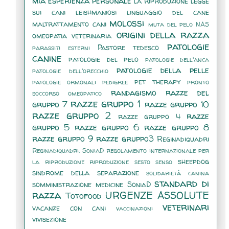
mia esperienza personale
la riproduzione
legge
sui cani
leishmaniosi
linguaggio del cane
molossi
maltrattamento cani
muta del pelo
NAS
origini della razza
omeopatia veterinaria
patologie
Pastore tedesco
parassiti esterni
canine
patologie del pelo
patologie dell'anca
patologie della pelle
patologie dell'orecchio
pet therapy
patologie ormonali
pedigree
pronto
randagismo
razze del
soccorso omeopatico
razze gruppo 1
gruppo 7
razze gruppo 10
razze gruppo 2
razze
razze gruppo 4
gruppo 5
razze gruppo 6
razze gruppo 8
razze gruppo 9
razze gruppo3
Reginadiquadri
Reginadiquadri. SoniaD
regolamento internazionale per
sheepdog
la riproduzione
riproduzione
sesto senso
sindrome della separazione
solidarietà canina
standard di
somministrazione medicine
SoniaD
razza
URGENZE ASSOLUTE
Totofood
veterinari
vacanze con cani
vaccinazioni
vivisezione