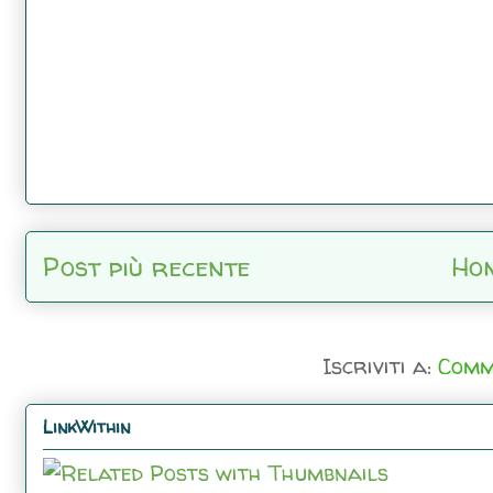
Post più recente
Ho
Iscriviti a:
Comm
LinkWithin