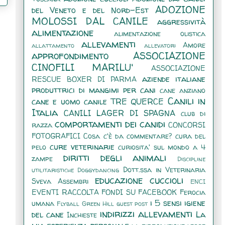
ADOZIONE
del Veneto e del Nord-Est
MOLOSSI DAL CANILE
aggressività
alimentazione
alimentazione olistica
allevamenti
Amore
allattamento
allevatori
approfondimento
ASSOCIAZIONE
CINOFILI MARILU'
ASSOCIAZIONE
aziende italiane
RESCUE BOXER DI PARMA
produttrici di mangimi per cani
cane anziano
Canili in
cane e uomo
canile TRE QUERCE
Italia
CANILI LAGER DI SPAGNA
club di
comportamenti dei canidi
razza
CONCORSI
FOTOGRAFICI
Cosa c'è da commentare?
cura del
cure veterinarie
pelo
curiosita' sul mondo a 4
diritti degli animali
zampe
Discipline
Dott.ssa in Veterinaria
utilitaristiche
Doggydancing
educazione cuccioli
Sveva Assembri
ENCI
EVENTI RACCOLTA FONDI SU FACEBOOK
Ferocia
i 5 sensi
igiene
umana
Flyball
Green Hill
guest post
indirizzi allevamenti
del cane
La
Inchieste