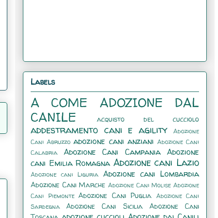
Labels
A COME ADOZIONE DAL
CANILE
acquisto del cucciolo
addestramento cani e agility
Adozione
adozione cani anziani
Cani Abruzzo
Adozione Cani
Adozione Cani Campania
Adozione
Calabria
Adozione cani Lazio
cani Emilia Romagna
Adozione cani Lombardia
Adozione cani Liguria
Adozione Cani Marche
Adozione Cani Molise
Adozione
Adozione Cani Puglia
Cani Piemonte
Adozione Cani
Adozione Cani Sicilia
Adozione Cani
Sardegna
adozione cuccioli
Adozione dai Canili
Toscana