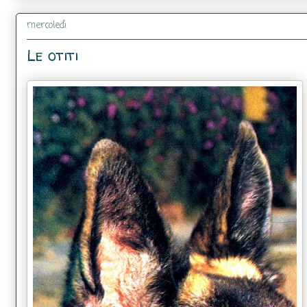
mercoledì
Le otiti