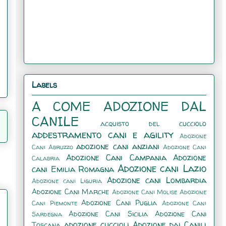
Labels
A COME ADOZIONE DAL
CANILE
acquisto del cucciolo
addestramento cani e agility
Adozione
adozione cani anziani
Cani Abruzzo
Adozione Cani
Adozione Cani Campania
Adozione
Calabria
Adozione cani Lazio
cani Emilia Romagna
Adozione cani Lombardia
Adozione cani Liguria
Adozione Cani Marche
Adozione Cani Molise
Adozione
Adozione Cani Puglia
Cani Piemonte
Adozione Cani
Adozione Cani Sicilia
Adozione Cani
Sardegna
adozione cuccioli
Adozione dai Canili
Toscana