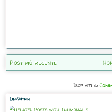
Post più recente
Ho
Iscriviti a:
Comm
LinkWithin