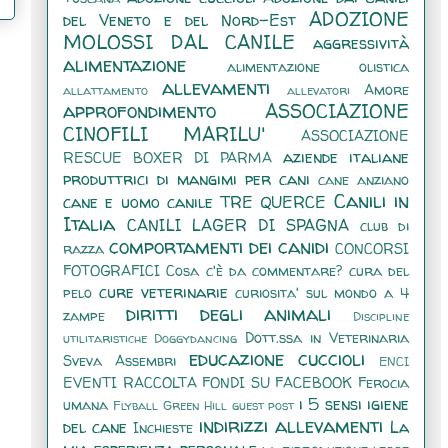
ADOZIONE
del Veneto e del Nord-Est
MOLOSSI DAL CANILE
aggressività
alimentazione
alimentazione olistica
allevamenti
Amore
allattamento
allevatori
approfondimento
ASSOCIAZIONE
CINOFILI MARILU'
ASSOCIAZIONE
aziende italiane
RESCUE BOXER DI PARMA
produttrici di mangimi per cani
cane anziano
Canili in
cane e uomo
canile TRE QUERCE
Italia
CANILI LAGER DI SPAGNA
club di
comportamenti dei canidi
razza
CONCORSI
FOTOGRAFICI
Cosa c'è da commentare?
cura del
cure veterinarie
pelo
curiosita' sul mondo a 4
diritti degli animali
zampe
Discipline
Dott.ssa in Veterinaria
utilitaristiche
Doggydancing
educazione cuccioli
Sveva Assembri
ENCI
EVENTI RACCOLTA FONDI SU FACEBOOK
Ferocia
i 5 sensi
igiene
umana
Flyball
Green Hill
guest post
indirizzi allevamenti
del cane
La
Inchieste