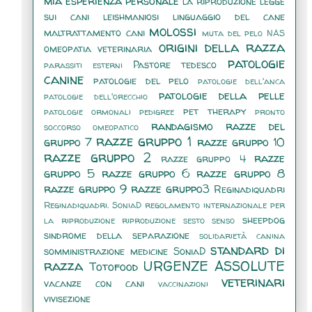
mia esperienza personale
la riproduzione
legge
sui cani
leishmaniosi
linguaggio del cane
molossi
maltrattamento cani
muta del pelo
NAS
origini della razza
omeopatia veterinaria
patologie
Pastore tedesco
parassiti esterni
canine
patologie del pelo
patologie dell'anca
patologie della pelle
patologie dell'orecchio
pet therapy
patologie ormonali
pedigree
pronto
randagismo
razze del
soccorso omeopatico
razze gruppo 1
gruppo 7
razze gruppo 10
razze gruppo 2
razze
razze gruppo 4
gruppo 5
razze gruppo 6
razze gruppo 8
razze gruppo 9
razze gruppo3
Reginadiquadri
Reginadiquadri. SoniaD
regolamento internazionale per
sheepdog
la riproduzione
riproduzione
sesto senso
sindrome della separazione
solidarietà canina
standard di
somministrazione medicine
SoniaD
razza
URGENZE ASSOLUTE
Totofood
veterinari
vacanze con cani
vaccinazioni
vivisezione