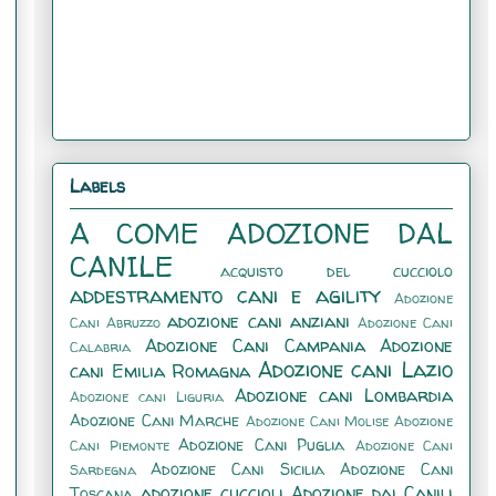
Labels
A COME ADOZIONE DAL
CANILE
acquisto del cucciolo
addestramento cani e agility
Adozione
adozione cani anziani
Cani Abruzzo
Adozione Cani
Adozione Cani Campania
Adozione
Calabria
Adozione cani Lazio
cani Emilia Romagna
Adozione cani Lombardia
Adozione cani Liguria
Adozione Cani Marche
Adozione Cani Molise
Adozione
Adozione Cani Puglia
Cani Piemonte
Adozione Cani
Adozione Cani Sicilia
Adozione Cani
Sardegna
adozione cuccioli
Adozione dai Canili
Toscana