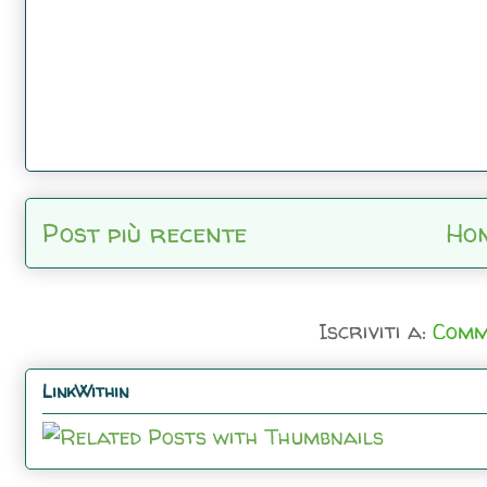
Post più recente
Ho
Iscriviti a:
Comm
LinkWithin