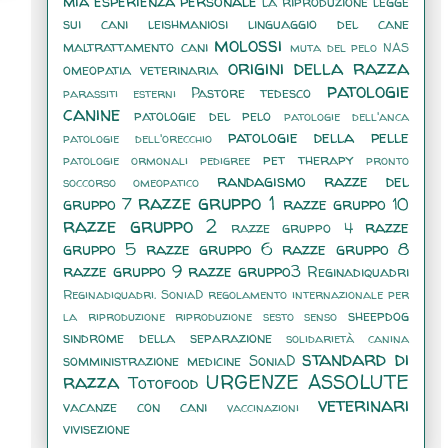
mia esperienza personale
la riproduzione
legge
sui cani
leishmaniosi
linguaggio del cane
molossi
maltrattamento cani
muta del pelo
NAS
origini della razza
omeopatia veterinaria
patologie
Pastore tedesco
parassiti esterni
canine
patologie del pelo
patologie dell'anca
patologie della pelle
patologie dell'orecchio
pet therapy
patologie ormonali
pedigree
pronto
randagismo
razze del
soccorso omeopatico
razze gruppo 1
gruppo 7
razze gruppo 10
razze gruppo 2
razze
razze gruppo 4
gruppo 5
razze gruppo 6
razze gruppo 8
razze gruppo 9
razze gruppo3
Reginadiquadri
Reginadiquadri. SoniaD
regolamento internazionale per
sheepdog
la riproduzione
riproduzione
sesto senso
sindrome della separazione
solidarietà canina
standard di
somministrazione medicine
SoniaD
razza
URGENZE ASSOLUTE
Totofood
veterinari
vacanze con cani
vaccinazioni
vivisezione