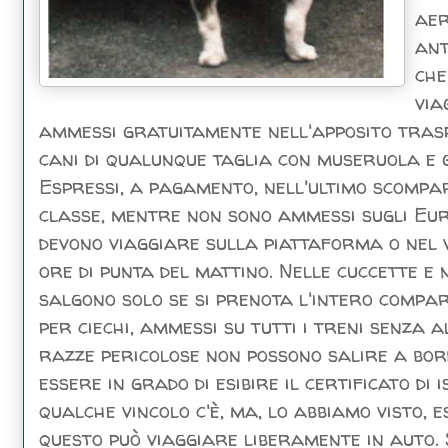
aer
ant
che
via
ammessi gratuitamente nell'apposito traspo
cani di qualunque taglia con museruola e 
Espressi, a pagamento, nell'ultimo scompa
classe, mentre non sono ammessi sugli Eur
devono viaggiare sulla piattaforma o nel 
ore di punta del mattino. Nelle cuccette e n
salgono solo se si prenota l'intero compa
per ciechi, ammessi su tutti i treni senza 
razze pericolose non possono salire a bord
essere in grado di esibire il certificato d
qualche vincolo c'è, ma, lo abbiamo visto, e
questo può viaggiare liberamente in auto. S