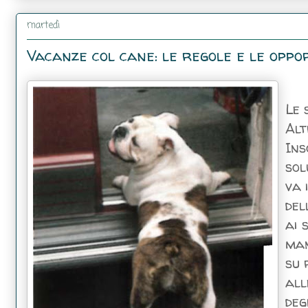
martedì
Vacanze col cane: le regole e le oppo
Le 
Alt
Ins
sol
va 
del
ai 
man
su 
all
deg