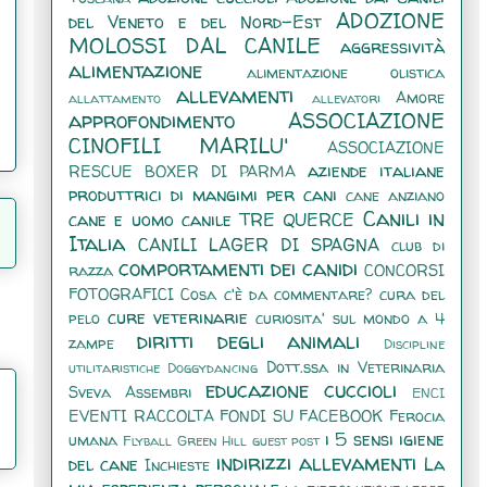
ADOZIONE
del Veneto e del Nord-Est
MOLOSSI DAL CANILE
aggressività
alimentazione
alimentazione olistica
allevamenti
Amore
allattamento
allevatori
approfondimento
ASSOCIAZIONE
CINOFILI MARILU'
ASSOCIAZIONE
aziende italiane
RESCUE BOXER DI PARMA
produttrici di mangimi per cani
cane anziano
Canili in
cane e uomo
canile TRE QUERCE
Italia
CANILI LAGER DI SPAGNA
club di
comportamenti dei canidi
razza
CONCORSI
FOTOGRAFICI
Cosa c'è da commentare?
cura del
cure veterinarie
pelo
curiosita' sul mondo a 4
diritti degli animali
zampe
Discipline
Dott.ssa in Veterinaria
utilitaristiche
Doggydancing
educazione cuccioli
Sveva Assembri
ENCI
EVENTI RACCOLTA FONDI SU FACEBOOK
Ferocia
i 5 sensi
igiene
umana
Flyball
Green Hill
guest post
indirizzi allevamenti
del cane
La
Inchieste