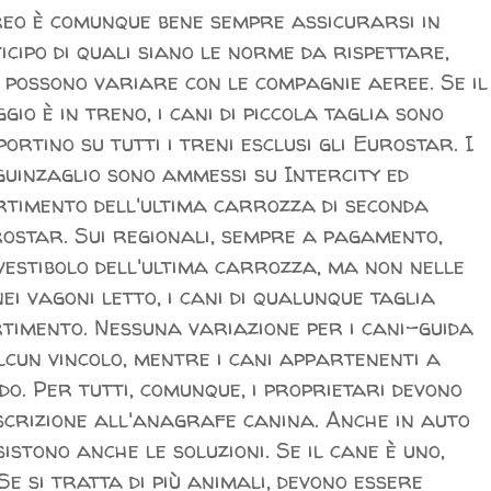
eo è comunque bene sempre assicurarsi in
icipo di quali siano le norme da rispettare,
 possono variare con le compagnie aeree. Se il
ggio è in treno, i cani di piccola taglia sono
rtino su tutti i treni esclusi gli Eurostar. I
guinzaglio sono ammessi su Intercity ed
rtimento dell'ultima carrozza di seconda
ostar. Sui regionali, sempre a pagamento,
vestibolo dell'ultima carrozza, ma non nelle
ei vagoni letto, i cani di qualunque taglia
rtimento. Nessuna variazione per i cani-guida
alcun vincolo, mentre i cani appartenenti a
o. Per tutti, comunque, i proprietari devono
i iscrizione all'anagrafe canina. Anche in auto
sistono anche le soluzioni. Se il cane è uno,
e si tratta di più animali, devono essere