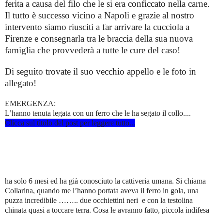
ferita a causa del filo che le si era conficcato nella carne.
Il tutto è successo vicino a Napoli e grazie al nostro
intervento siamo riusciti a far arrivare la cucciola a
Firenze e consegnarla tra le braccia della sua nuova
famiglia che provvederà a tutte le cure del caso!
Di seguito trovate il suo vecchio appello e le foto in
allegato!
EMERGENZA:
L’hanno tenuta legata con un ferro che le ha segato il collo....
Clicca sul titolo del post per leggere tutto...
ha solo 6 mesi ed ha già conosciuto la cattiveria umana. Si chiama
Collarina, quando me l’hanno portata aveva il ferro in gola, una
puzza incredibile …….. due occhiettini neri e con la testolina
chinata quasi a toccare terra. Cosa le avranno fatto, piccola indifesa