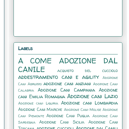
Labels
A COME ADOZIONE DAL
CANILE
acquisto del cucciolo
addestramento cani e agility
Adozione
adozione cani anziani
Cani Abruzzo
Adozione Cani
Adozione Cani Campania
Adozione
Calabria
Adozione cani Lazio
cani Emilia Romagna
Adozione cani Lombardia
Adozione cani Liguria
Adozione Cani Marche
Adozione Cani Molise
Adozione
Adozione Cani Puglia
Cani Piemonte
Adozione Cani
Adozione Cani Sicilia
Adozione Cani
Sardegna
adozione cuccioli
Adozione dai Canili
Toscana