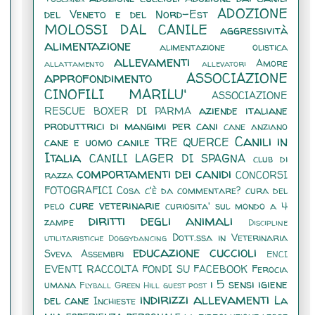
ADOZIONE
del Veneto e del Nord-Est
MOLOSSI DAL CANILE
aggressività
alimentazione
alimentazione olistica
allevamenti
Amore
allattamento
allevatori
approfondimento
ASSOCIAZIONE
CINOFILI MARILU'
ASSOCIAZIONE
aziende italiane
RESCUE BOXER DI PARMA
produttrici di mangimi per cani
cane anziano
Canili in
cane e uomo
canile TRE QUERCE
Italia
CANILI LAGER DI SPAGNA
club di
comportamenti dei canidi
razza
CONCORSI
FOTOGRAFICI
Cosa c'è da commentare?
cura del
cure veterinarie
pelo
curiosita' sul mondo a 4
diritti degli animali
zampe
Discipline
Dott.ssa in Veterinaria
utilitaristiche
Doggydancing
educazione cuccioli
Sveva Assembri
ENCI
EVENTI RACCOLTA FONDI SU FACEBOOK
Ferocia
i 5 sensi
igiene
umana
Flyball
Green Hill
guest post
indirizzi allevamenti
del cane
La
Inchieste