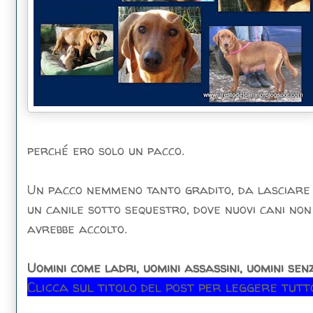
perché ero solo un pacco.
Un pacco nemmeno tanto gradito, da lasciare d
un canile sotto sequestro, dove nuovi cani no
avrebbe accolto.
Uomini come ladri, uomini assassini, uomini se
Clicca sul titolo del post per leggere tutto.