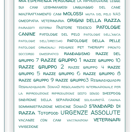
mia esperienza personale
la riproduzione
legge
sui cani
leishmaniosi
linguaggio del cane
molossi
maltrattamento cani
muta del pelo
NAS
origini della razza
omeopatia veterinaria
patologie
Pastore tedesco
parassiti esterni
canine
patologie del pelo
patologie dell'anca
patologie della pelle
patologie dell'orecchio
pet therapy
patologie ormonali
pedigree
pronto
randagismo
razze del
soccorso omeopatico
razze gruppo 1
gruppo 7
razze gruppo 10
razze gruppo 2
razze
razze gruppo 4
gruppo 5
razze gruppo 6
razze gruppo 8
razze gruppo 9
razze gruppo3
Reginadiquadri
Reginadiquadri. SoniaD
regolamento internazionale per
sheepdog
la riproduzione
riproduzione
sesto senso
sindrome della separazione
solidarietà canina
standard di
somministrazione medicine
SoniaD
razza
URGENZE ASSOLUTE
Totofood
veterinari
vacanze con cani
vaccinazioni
vivisezione