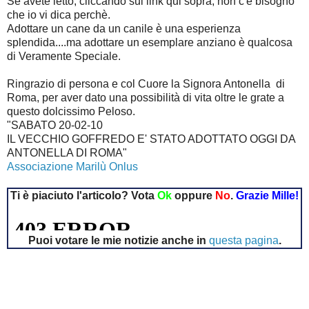
Se avete letto, cliccando sul link qui sopra, non c'è bisogno
che io vi dica perchè.
Adottare un cane da un canile è una esperienza
splendida....ma adottare un esemplare anziano è qualcosa
di Veramente Speciale.
Ringrazio di persona e col Cuore la Signora Antonella di
Roma, per aver dato una possibilità di vita oltre le grate a
questo dolcissimo Peloso.
"SABATO 20-02-10
IL VECCHIO GOFFREDO E' STATO ADOTTATO OGGI DA
ANTONELLA DI ROMA"
Associazione Marilù Onlus
Ti è piaciuto l'articolo? Vota
Ok
oppure
No
.
Grazie Mille!
Puoi votare le mie notizie anche in
questa pagina
.