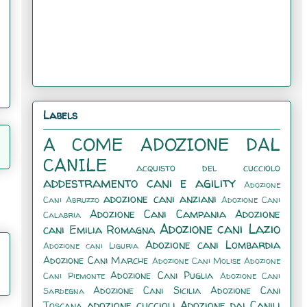
Labels
A COME ADOZIONE DAL
CANILE
acquisto del cucciolo
addestramento cani e agility
Adozione
adozione cani anziani
Cani Abruzzo
Adozione Cani
Adozione Cani Campania
Adozione
Calabria
Adozione cani Lazio
cani Emilia Romagna
Adozione cani Lombardia
Adozione cani Liguria
Adozione Cani Marche
Adozione Cani Molise
Adozione
Adozione Cani Puglia
Cani Piemonte
Adozione Cani
Adozione Cani Sicilia
Adozione Cani
Sardegna
adozione cuccioli
Adozione dai Canili
Toscana