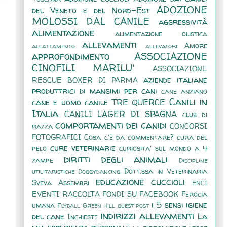
ADOZIONE
del Veneto e del Nord-Est
MOLOSSI DAL CANILE
aggressività
alimentazione
alimentazione olistica
allevamenti
Amore
allattamento
allevatori
approfondimento
ASSOCIAZIONE
CINOFILI MARILU'
ASSOCIAZIONE
aziende italiane
RESCUE BOXER DI PARMA
produttrici di mangimi per cani
cane anziano
Canili in
cane e uomo
canile TRE QUERCE
Italia
CANILI LAGER DI SPAGNA
club di
comportamenti dei canidi
razza
CONCORSI
FOTOGRAFICI
Cosa c'è da commentare?
cura del
cure veterinarie
pelo
curiosita' sul mondo a 4
diritti degli animali
zampe
Discipline
Dott.ssa in Veterinaria
utilitaristiche
Doggydancing
educazione cuccioli
Sveva Assembri
ENCI
EVENTI RACCOLTA FONDI SU FACEBOOK
Ferocia
i 5 sensi
igiene
umana
Flyball
Green Hill
guest post
indirizzi allevamenti
del cane
La
Inchieste