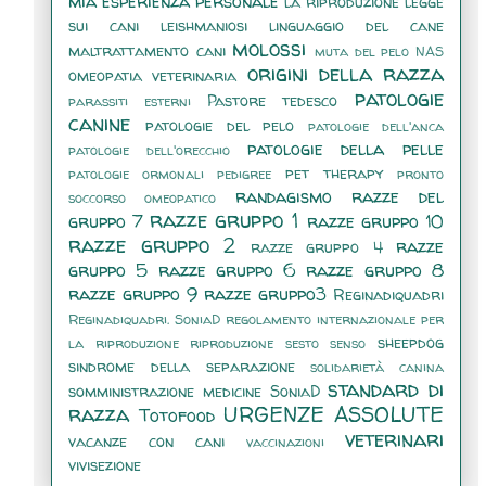
mia esperienza personale
la riproduzione
legge
sui cani
leishmaniosi
linguaggio del cane
molossi
maltrattamento cani
muta del pelo
NAS
origini della razza
omeopatia veterinaria
patologie
Pastore tedesco
parassiti esterni
canine
patologie del pelo
patologie dell'anca
patologie della pelle
patologie dell'orecchio
pet therapy
patologie ormonali
pedigree
pronto
randagismo
razze del
soccorso omeopatico
razze gruppo 1
gruppo 7
razze gruppo 10
razze gruppo 2
razze
razze gruppo 4
gruppo 5
razze gruppo 6
razze gruppo 8
razze gruppo 9
razze gruppo3
Reginadiquadri
Reginadiquadri. SoniaD
regolamento internazionale per
sheepdog
la riproduzione
riproduzione
sesto senso
sindrome della separazione
solidarietà canina
standard di
somministrazione medicine
SoniaD
razza
URGENZE ASSOLUTE
Totofood
veterinari
vacanze con cani
vaccinazioni
vivisezione