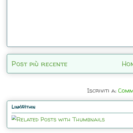
Post più recente
Ho
Iscriviti a:
Comm
LinkWithin