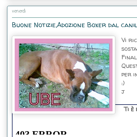
venerdì
Buone Notizie,Adozione Boxer dal canil
Vi r
sosta 
Final
Quest
per i
:)
j
Ti è