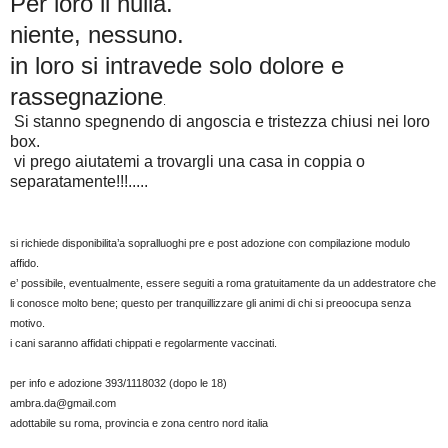
Per loro il nulla.
niente, nessuno.
in loro si intravede solo dolore e
rassegnazion
e
.
Si stanno spegnendo di angoscia e tristezza chiusi nei loro
box.
vi prego aiutatemi a trovargli una casa in coppia o
separatamente!!!.....
si richiede disponibilita’a sopralluoghi pre e post adozione con compilazione modulo
affido.
e’ possibile, eventualmente, essere seguiti a roma gratuitamente da un addestratore che
li conosce molto bene; questo per tranquillizzare gli animi di chi si preoocupa senza
motivo.
i cani saranno affidati chippati e regolarmente vaccinati.
per info e adozione 393/1118032 (dopo le 18)
ambra.da@gmail.com
adottabile su roma, provincia e zona centro nord italia