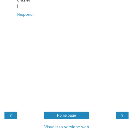
j
Rispondi
‹
›
Home page
Visualizza versione web