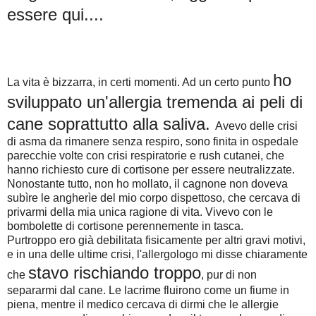
essere qui....
ho
La vita è bizzarra, in certi momenti. Ad un certo punto
sviluppato un'allergia tremenda ai peli di
cane soprattutto alla saliva.
Avevo delle crisi
di asma da rimanere senza respiro, sono finita in ospedale
parecchie volte con crisi respiratorie e rush cutanei, che
hanno richiesto cure di cortisone per essere neutralizzate.
Nonostante tutto, non ho mollato, il cagnone non doveva
subìre le angherìe del mio corpo dispettoso, che cercava di
privarmi della mia unica ragione di vita. Vivevo con le
bombolette di cortisone perennemente in tasca.
Purtroppo ero già debilitata fisicamente per altri gravi motivi,
e in una delle ultime crisi, l'allergologo mi disse chiaramente
stavo rischiando troppo
che
, pur di non
separarmi dal cane. Le lacrime fluirono come un fiume in
piena, mentre il medico cercava di dirmi che le allergie