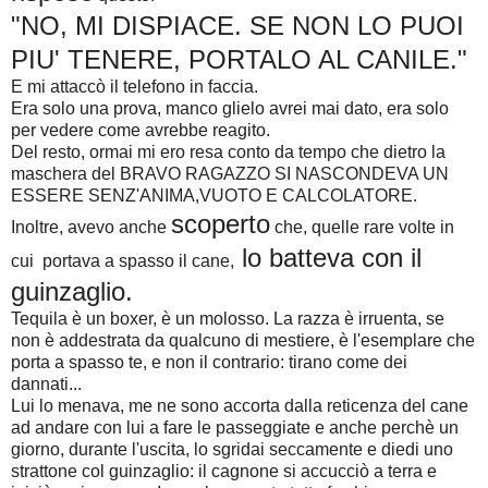
"NO, MI DISPIACE. SE NON LO PUOI
PIU' TENERE, PORTALO AL CANILE."
E mi attaccò il telefono in faccia.
Era solo una prova, manco glielo avrei mai dato, era solo
per vedere come avrebbe reagito.
Del resto, ormai mi ero resa conto da tempo che dietro la
maschera del BRAVO RAGAZZO SI NASCONDEVA UN
ESSERE SENZ'ANIMA,VUOTO E CALCOLATORE.
scoperto
Inoltre, avevo anche
che, quelle rare volte in
lo batteva con il
cui portava a spasso il cane,
guinzaglio.
Tequila è un boxer, è un molosso. La razza è irruenta, se
non è addestrata da qualcuno di mestiere, è l'esemplare che
porta a spasso te, e non il contrario: tirano come dei
dannati...
Lui lo menava, me ne sono accorta dalla reticenza del cane
ad andare con lui a fare le passeggiate e anche perchè un
giorno, durante l'uscita, lo sgridai seccamente e diedi uno
strattone col guinzaglio: il cagnone si accucciò a terra e