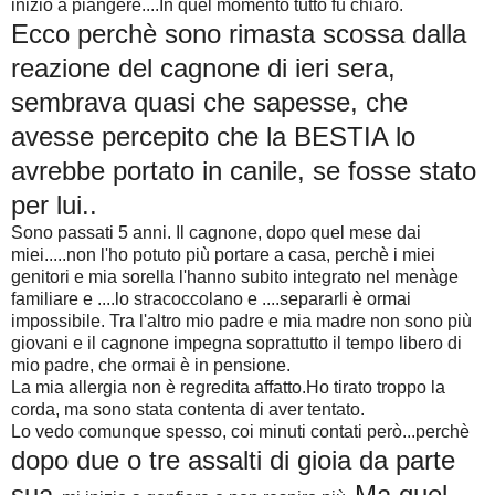
iniziò a piangere....In quel momento tutto fu chiaro.
Ecco perchè sono rimasta scossa dalla
reazione del cagnone di ieri sera,
sembrava quasi che sapesse, che
avesse percepito che la BESTIA lo
avrebbe portato in canile, se fosse stato
per lui..
Sono passati 5 anni. Il cagnone, dopo quel mese dai
miei.....non l'ho potuto più portare a casa, perchè i miei
genitori e mia sorella l'hanno subito integrato nel menàge
familiare e ....lo stracoccolano e ....separarli è ormai
impossibile. Tra l'altro mio padre e mia madre non sono più
giovani e il cagnone impegna soprattutto il tempo libero di
mio padre, che ormai è in pensione.
La mia allergia non è regredita affatto.Ho tirato troppo la
corda, ma sono stata contenta di aver tentato.
Lo vedo comunque spesso, coi minuti contati però...perchè
dopo due o tre assalti di gioia da parte
sua
Ma quel