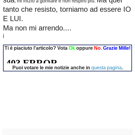
, mi inizio a gonfiare e non respiro più.
tanto che resisto, torniamo ad essere IO
E LUI.
Ma non mi arrendo....
j
Ti è piaciuto l'articolo? Vota
Ok
oppure
No
.
Grazie Mille!
Puoi votare le mie notizie anche in
questa pagina
.