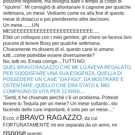
possono regredire, ma bisogna dare il tempo al corpo di
"ripulirsi". Mi consigliò di allontanare il cagnone per qualche
settimana, un mese. Vediamo come va alla fine di questo
mese di distacco e poi prenderemo altre decisioni.
Un mese........UN
MESEEEEEEEEEEEEEEEEEEEEEEEE.....
Ebbi un colloquio con i miei genitori, gli chiesi se faceva loro
piacere di tenere Boxy per qualche settimana.
Chiaramente mi dissero di sì, questo cane lo amano
tutti...come potrebbe essere diversamente?
No, tutti no. Errata corrige....TUTTI NO.
QUEL BRAVO RAGAZZO CHE ME LO AVEVA REGALATO,
PER SODDISFARE UNA SUA ESIGENZA, QUELLA DI
POSSEDERE UN CANE "DA FIGO", DA MOSTRARE E
OSTENTARE, QUELLO CHE ERA STATO IL MIO
COMPAGNO DI VITA PER 12 ANNI....
"Senti, ti ho chiamato perchè c'è un problema. Potresti
tenere tu Tequila per un mese? Un mese soltanto...sto
facendo delle cure importanti, è solo per un mese...."
BRAVO RAGAZZO
Ecco, il
, da cui
FORTUNATAMENTE mi ero separata da un anno, mi
rispose
questo: