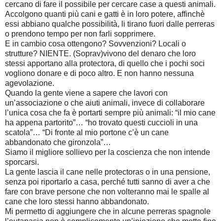
cercano di fare il possibile per cercare case a questi animali.
Accolgono quanti più cani e gatti è in loro potere, affinchè
essi abbiano qualche possibilità, li tirano fuori dalle perreras
o prendono tempo per non farli sopprimere.
E in cambio cosa ottengono? Sovvenzioni? Locali o
strutture? NIENTE. (Soprav)vivono del denaro che loro
stessi apportano alla protectora, di quello che i pochi soci
vogliono donare e di poco altro. E non hanno nessuna
agevolazione.
Quando la gente viene a sapere che lavori con
un’associazione o che aiuti animali, invece di collaborare
l’unica cosa che fa è portarti sempre più animali: “il mio cane
ha appena partorito”… “ho trovato questi cuccioli in una
scatola”… “Di fronte al mio portone c’è un cane
abbandonato che gironzola”…
Siamo il migliore sollievo per la coscienza che non intende
sporcarsi.
La gente lascia il cane nelle protectoras o in una pensione,
senza poi riportarlo a casa, perché tutti sanno di aver a che
fare con brave persone che non volteranno mai le spalle al
cane che loro stessi hanno abbandonato.
Mi permetto di aggiungere che in alcune perreras spagnole