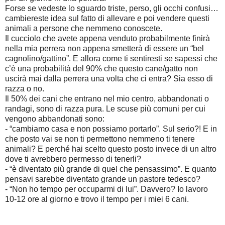
Forse se vedeste lo sguardo triste, perso, gli occhi confusi…
cambiereste idea sul fatto di allevare e poi vendere questi
animali a persone che nemmeno conoscete.
Il cucciolo che avete appena venduto probabilmente finirà
nella mia perrera non appena smetterà di essere un “bel
cagnolino/gattino”. E allora come ti sentiresti se sapessi che
c’è una probabilità del 90% che questo cane/gatto non
uscirà mai dalla perrera una volta che ci entra? Sia esso di
razza o no.
Il 50% dei cani che entrano nel mio centro, abbandonati o
randagi, sono di razza pura. Le scuse più comuni per cui
vengono abbandonati sono:
- “cambiamo casa e non possiamo portarlo”. Sul serio?! E in
che posto vai se non ti permettono nemmeno ti tenere
animali? E perché hai scelto questo posto invece di un altro
dove ti avrebbero permesso di tenerli?
- “è diventato più grande di quel che pensassimo”. E quanto
pensavi sarebbe diventato grande un pastore tedesco?
- “Non ho tempo per occuparmi di lui”. Davvero? Io lavoro
10-12 ore al giorno e trovo il tempo per i miei 6 cani.