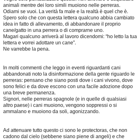
animali mentre dei loro simili muoiono nelle perreras.
Odiami se vuoi. La verità fa male e la realtà è quel che è.
Spero solo che con questa lettera qualcuno abbia cambiato
idea in fatto di allevamento, di abbandonare il proprio
cane/gatto in una perrera o di comprarne uno.
Magari qualcuno arriverà al lavoro dicendomi: “ho letto la tua
lettera e vorrei adottare un cane”.
Ne varrebbe la pena.
In molti commenti che leggo in eventi riguardanti cani
abbandonati noto la disinformazione della gente riguardo le
perreras: pensano che siano posti dove i cani vivono, dove
sono felici e da dove escono con una facile adozione dopo
una breve permanenza.
Signori, nelle perreras spagnole (e in quelle di qualsiasi
altro paese) i cani muoiono, vengono soppressi o si
ammalano e muoiono da soli, agonizzando.
Ad attenuare tutto questo ci sono le protectoras, che non
cadono dal cielo (sebbene siano piene di angeli) e che