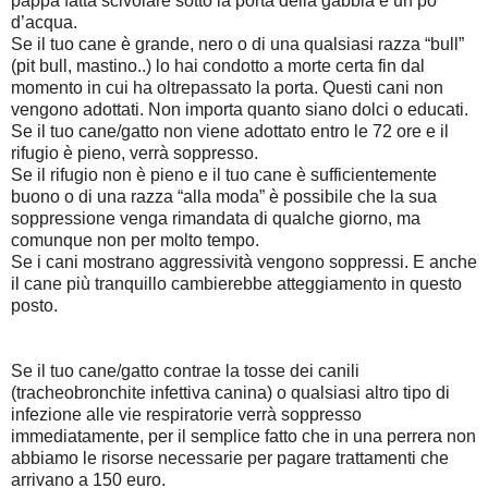
pappa fatta scivolare sotto la porta della gabbia e un po’
d’acqua.
Se il tuo cane è grande, nero o di una qualsiasi razza “bull”
(pit bull, mastino..) lo hai condotto a morte certa fin dal
momento in cui ha oltrepassato la porta. Questi cani non
vengono adottati. Non importa quanto siano dolci o educati.
Se il tuo cane/gatto non viene adottato entro le 72 ore e il
rifugio è pieno, verrà soppresso.
Se il rifugio non è pieno e il tuo cane è sufficientemente
buono o di una razza “alla moda” è possibile che la sua
soppressione venga rimandata di qualche giorno, ma
comunque non per molto tempo.
Se i cani mostrano aggressività vengono soppressi. E anche
il cane più tranquillo cambierebbe atteggiamento in questo
posto.
Se il tuo cane/gatto contrae la tosse dei canili
(tracheobronchite infettiva canina) o qualsiasi altro tipo di
infezione alle vie respiratorie verrà soppresso
immediatamente, per il semplice fatto che in una perrera non
abbiamo le risorse necessarie per pagare trattamenti che
arrivano a 150 euro.