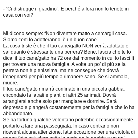
- “Ci distrugge il giardino”. E perché allora non lo tenete in
casa con voi?
Mi dicono sempre: “Non diventare matto a cercargli casa.
Siamo certi lo adotteranno: è un buon cane”.
La cosa triste è che il tuo cane/gatto NON verrà adottato e
sai quanto è stressante una perrera? Bene, lascia che te lo
dica: il tuo cane/gatto ha 72 ore dal momento in cui lo lasci lì
per trovare una nuova famiglia. A volte un po’ di più se la
perrera non è pienissima, ma ne consegue che dovrà
impegnarsi per più tempo a rimanere sano. Se si ammala,
muore.
Il tuo cane/gatto rimarrà confinato in una piccola gabbia,
circondato la latrati e pianti di altri 25 animali. Dovrà
arrangiarsi anche solo per mangiare e dormire. Sarà
depresso e piangerà costantemente per la famiglia che lo ha
abbandonato.
Se ha fortuna qualche volontario potrebbe occasionalmente
portarlo a fare una passeggiata. In caso contrario non
riceverà alcuna attenzione, fatta eccezione per una ciotola di