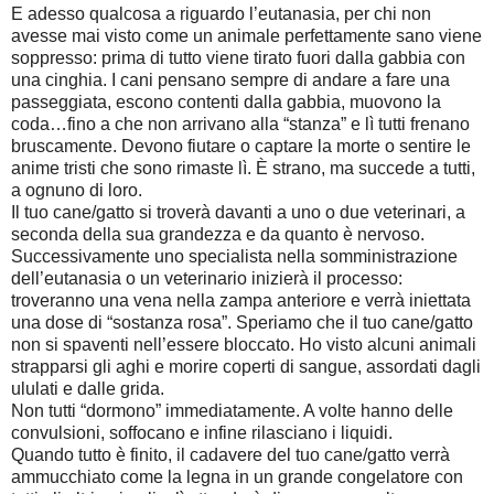
E adesso qualcosa a riguardo l’eutanasia, per chi non
avesse mai visto come un animale perfettamente sano viene
soppresso: prima di tutto viene tirato fuori dalla gabbia con
una cinghia. I cani pensano sempre di andare a fare una
passeggiata, escono contenti dalla gabbia, muovono la
coda…fino a che non arrivano alla “stanza” e lì tutti frenano
bruscamente. Devono fiutare o captare la morte o sentire le
anime tristi che sono rimaste lì. È strano, ma succede a tutti,
a ognuno di loro.
Il tuo cane/gatto si troverà davanti a uno o due veterinari, a
seconda della sua grandezza e da quanto è nervoso.
Successivamente uno specialista nella somministrazione
dell’eutanasia o un veterinario inizierà il processo:
troveranno una vena nella zampa anteriore e verrà iniettata
una dose di “sostanza rosa”. Speriamo che il tuo cane/gatto
non si spaventi nell’essere bloccato. Ho visto alcuni animali
strapparsi gli aghi e morire coperti di sangue, assordati dagli
ululati e dalle grida.
Non tutti “dormono” immediatamente. A volte hanno delle
convulsioni, soffocano e infine rilasciano i liquidi.
Quando tutto è finito, il cadavere del tuo cane/gatto verrà
ammucchiato come la legna in un grande congelatore con