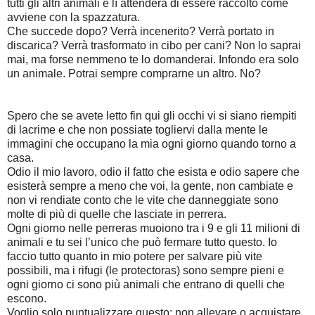
tutti gli altri animali e lì attenderà di essere raccolto come
avviene con la spazzatura.
Che succede dopo? Verrà incenerito? Verrà portato in
discarica? Verrà trasformato in cibo per cani? Non lo saprai
mai, ma forse nemmeno te lo domanderai. Infondo era solo
un animale. Potrai sempre comprarne un altro. No?
Spero che se avete letto fin qui gli occhi vi si siano riempiti
di lacrime e che non possiate togliervi dalla mente le
immagini che occupano la mia ogni giorno quando torno a
casa.
Odio il mio lavoro, odio il fatto che esista e odio sapere che
esisterà sempre a meno che voi, la gente, non cambiate e
non vi rendiate conto che le vite che danneggiate sono
molte di più di quelle che lasciate in perrera.
Ogni giorno nelle perreras muoiono tra i 9 e gli 11 milioni di
animali e tu sei l’unico che può fermare tutto questo. Io
faccio tutto quanto in mio potere per salvare più vite
possibili, ma i rifugi (le protectoras) sono sempre pieni e
ogni giorno ci sono più animali che entrano di quelli che
escono.
Voglio solo puntualizzare questo: non allevare o acquistare