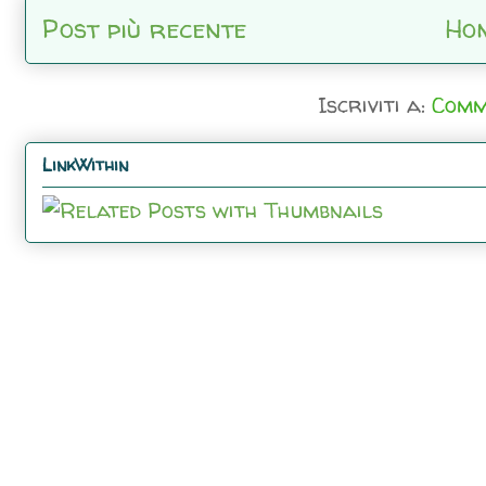
Post più recente
Ho
Iscriviti a:
Comm
LinkWithin