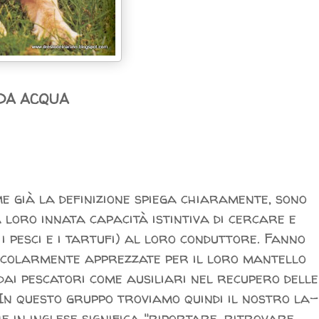
 DA ACQUA
me già la definizione spiega chiaramente, sono
a loro innata capacità istintiva di cercare e
i pesci e i tartufi) al loro conduttore. Fanno
icolarmente apprezzate per il loro mantello
dai pescatori come ausiliari nel recupero delle
e. In questo gruppo troviamo quindi il nostro la-
 in inglese significa "riportare, ritrovare,