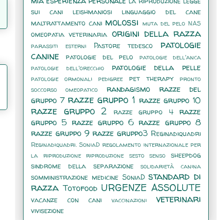
mia esperienza personale
la riproduzione
legge
sui cani
leishmaniosi
linguaggio del cane
molossi
maltrattamento cani
muta del pelo
NAS
origini della razza
omeopatia veterinaria
patologie
Pastore tedesco
parassiti esterni
canine
patologie del pelo
patologie dell'anca
patologie della pelle
patologie dell'orecchio
pet therapy
patologie ormonali
pedigree
pronto
randagismo
razze del
soccorso omeopatico
razze gruppo 1
gruppo 7
razze gruppo 10
razze gruppo 2
razze
razze gruppo 4
gruppo 5
razze gruppo 6
razze gruppo 8
razze gruppo 9
razze gruppo3
Reginadiquadri
Reginadiquadri. SoniaD
regolamento internazionale per
sheepdog
la riproduzione
riproduzione
sesto senso
sindrome della separazione
solidarietà canina
standard di
somministrazione medicine
SoniaD
razza
URGENZE ASSOLUTE
Totofood
veterinari
vacanze con cani
vaccinazioni
vivisezione