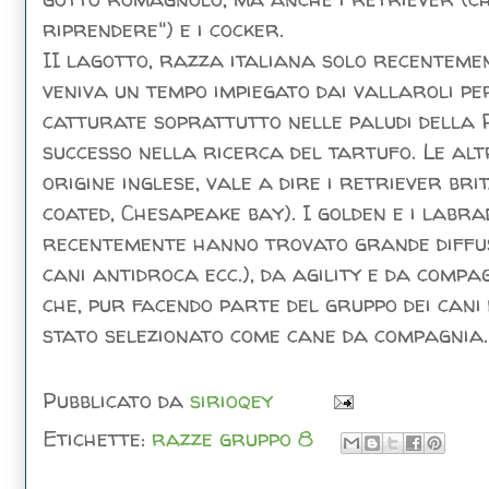
riprendere") e i cocker.
II lagotto, razza italiana solo recentemen
veniva un tempo impiegato dai vallaroli pe
catturate soprattutto nelle paludi della R
successo nella ricerca del tartufo. Le alt
origine inglese, vale a dire i retriever br
coated, Chesapeake bay). I golden e i labr
recentemente hanno trovato grande diffusio
cani antidroca ecc.), da agility e da comp
che, pur facendo parte del gruppo dei cani
stato selezionato come cane da compagnia.
Pubblicato da
sirioqey
Etichette:
razze gruppo 8