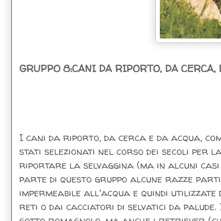
GRUPPO 8:CANI DA RIPORTO, DA CERCA,
I cani da riporto, da cerca e da acqua, co
stati selezionati nel corso dei secoli per l
riportare la selvaggina (ma in alcuni casi 
parte di questo gruppo alcune razze part
impermeabile all'acqua e quindi utilizzate 
reti o dai cacciatori di selvatici da palud
gotto romagnolo, ma anche i retriever (che