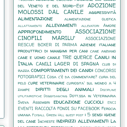
ADOZIONE
del Veneto e del Nord-Est
MOLOSSI DAL CANILE
aggressività
alimentazione
alimentazione olistica
allevamenti
Amore
allattamento
allevatori
approfondimento
ASSOCIAZIONE
CINOFILI MARILU'
ASSOCIAZIONE
aziende italiane
RESCUE BOXER DI PARMA
produttrici di mangimi per cani
cane anziano
Canili in
cane e uomo
canile TRE QUERCE
Italia
CANILI LAGER DI SPAGNA
club di
comportamenti dei canidi
razza
CONCORSI
FOTOGRAFICI
Cosa c'è da commentare?
cura del
cure veterinarie
pelo
curiosita' sul mondo a 4
diritti degli animali
zampe
Discipline
Dott.ssa in Veterinaria
utilitaristiche
Doggydancing
educazione cuccioli
Sveva Assembri
ENCI
EVENTI RACCOLTA FONDI SU FACEBOOK
Ferocia
i 5 sensi
igiene
umana
Flyball
Green Hill
guest post
indirizzi allevamenti
del cane
La
Inchieste