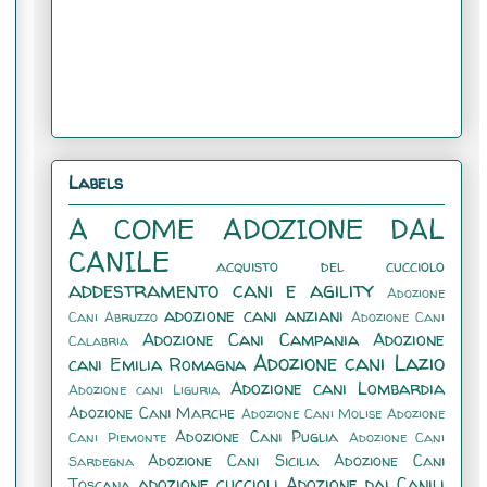
Labels
A COME ADOZIONE DAL
CANILE
acquisto del cucciolo
addestramento cani e agility
Adozione
adozione cani anziani
Cani Abruzzo
Adozione Cani
Adozione Cani Campania
Adozione
Calabria
Adozione cani Lazio
cani Emilia Romagna
Adozione cani Lombardia
Adozione cani Liguria
Adozione Cani Marche
Adozione Cani Molise
Adozione
Adozione Cani Puglia
Cani Piemonte
Adozione Cani
Adozione Cani Sicilia
Adozione Cani
Sardegna
adozione cuccioli
Adozione dai Canili
Toscana