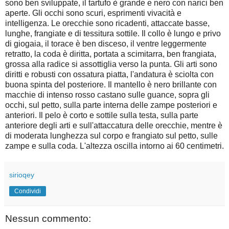
sono ben sviluppate, il tartufo è grande e nero con narici ben
aperte. Gli occhi sono scuri, esprimenti vivacità e
intelligenza. Le orecchie sono ricadenti, attaccate basse,
lunghe, frangiate e di tessitura sottile. Il collo è lungo e privo
di giogaia, il torace è ben disceso, il ventre leggermente
retratto, la coda è diritta, portata a scimitarra, ben frangiata,
grossa alla radice si assottiglia verso la punta. Gli arti sono
diritti e robusti con ossatura piatta, l'andatura è sciolta con
buona spinta del posteriore. Il mantello è nero brillante con
macchie di intenso rosso castano sulle guance, sopra gli
occhi, sul petto, sulla parte interna delle zampe posteriori e
anteriori. Il pelo è corto e sottile sulla testa, sulla parte
anteriore degli arti e sull'attaccatura delle orecchie, mentre è
di moderata lunghezza sul corpo e frangiato sul petto, sulle
zampe e sulla coda. L'altezza oscilla intorno ai 60 centimetri.
sirioqey
Condividi
Nessun commento: