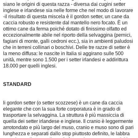
siano le origini di questa razza - diversa dai cugini setter
inglese e irlandese sia nelle forme che nel modo di lavorare
-il risultato di questa miscela è il gordon setter, un cane da
caccia robusto e resistente dal mantello nero focato. È un
ottimo cane da ferma poiché dotato di finissimo olfatto ed
eccezionalmente abile nel riporto della selvaggina (pernici,
fagiani di monte, galli cedroni ecc.), sia in ambienti paludosi
che in terreni collinari o boschivi. Delle tre razze di setter è
la meno diffusa: le nascite in Italia si aggirano sulle 500
unità, mentre sono 1.500 per i setter irlandesi e addirittura
18.000 per quelli inglesi.
STANDARD
li gordon setter (o setter scozzese) è un cane da caccia
elegante che con la sua forte corporatura è in grado di
trasportare la selvaggina. La struttura è più massiccia di
quella dei setter irlandese e inglese. Il cranio è leggermente
arrotondato e più largo del muso, cranio e muso sono di pari
lunghezza e separati dallo stop piuttosto definito, le labbra