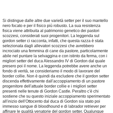
Si distingue dalle altre due varietà setter per il suo mantello
nero focato e per il fisico più robusto. La sua resistenza
fisica viene attribuita al patrimonio genetico dei pastori
scozzesi, considerati suoi progenitori. La leggenda sul
gordon setter ci racconta, infatti, che questa razza è stata
selezionata dagli allevatori scozzesi che avrebbero
incrociato una femmina di cane da pastore, particolarmente
abile nel puntare la selvaggina e con istinto da ferma, con i
migliori setter del duca Alessandro IV di Gordon dal quale
presero poi il nome. La leggenda potrebbe avere anche un
fondo di verità, se consideriamo il modo di lavorare del
border collie. Non è quindi da escludere che il gordon setter
discenda effettivamente dall'accoppiamento di un pastore
progenitore dell'attuale border collie e i migliori setter
presenti nelle tenute di Gordon Castle. Peraltro c'è chi
sostiene che su questo iniziale accoppiamento sperimentato
all'inizio dell'Ottocento dal duca di Gordon sia stato poi
immesso sangue di bloodhound e di labrador retriever per
affinare le qualità venatorie del gordon setter. Qualunque