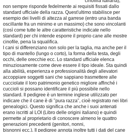
cinofilia italiana),
non sempre risponde fedelmente ai requisiti fissati dallo
standard ufficiale della razza. Quest'ultimo stabilisce per
esempio dei livelli di altezza al garrese (entro una banda
oscillante fra un minimo e un massimo) che sono vincolanti
(così come tutte le altre caratteristiche indicate nello
standard) per chi intende esporre il proprio cane alle mostre
cinofile, pena la squalifica.
I cani si differenziano non solo per la taglia, ma anche per il
tipo di mantello (lungo o corto), la forma della testa, degli
occhi, delle orecchie ecc. Lo standard ufficiale elenca
minuziosamente come deve essere il tipo ideale. Sta quindi
alla abilità, esperienza e professionalità degli allevatori
accoppiare soggetti sani che sappiano trasmettere alle
cucciolate il loro patrimonio genetico migliore affinché i
cuccioli si possano identificare il più possibile nello
standard. Il pedigree è un termine inglese utilizzato per
indicare che il cane è di "pura razza", cioè registrato nei libri
genealogici. Questo significa che anche i suoi antenati
erano iscritti al LOI (Libro delle origini italiano) e quindi
permette al proprietario di conoscere almeno le quattro
generazioni precedenti (genitori, nonni,
bisnonni ecc.). Il pedigree annota inoltre tutti i dati del cane