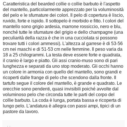
Caratteristica del bearded collie o collie barbuto è l'aspetto
del mantello, particolarmente apprezzato per la voluminosità
del pelo e le sfumature dei colori. Il pelo di copertura è liscio,
ruvido, forte e ispido. Il sottopelo è morbido e fitto. I colori del
mantello sono grigio ardesia, marrone rossiccio, nero e blu,
nonché tutte le sfumature del grigio e dello champagne (una
peculiarità della razza è che in una cucciolata si possono
trovare tutti i colori ammessi). L'altezza al garrese è di 53-56
cm nei maschi e di 51-53 cm nelle femmine. Il peso varia da
18 a 25 chilogrammi. La testa deve essere forte e quadrata,
il cranio è largo e piatto. Gli assi cranio-muso sono di pari
lunghezza e separati da uno stop moderato. Gli occhi hanno
un colore in armonia con quello del mantello, sono grandi e
ricoperti dalle frange di pelo che scendono dalla fronte. Il
tartufo segue il colore del mantello, è grande e quadrato. Le
orecchie sono pendenti, quasi invisibili poiché avvolte dal
voluminoso pelo che circonda tutte le parti del corpo del
collie barbuto. La coda è lunga, portata bassa e ricoperta di
lungo pelo. L'andatura è allegra con passi ampi, tipici di un
pastore da lavoro.