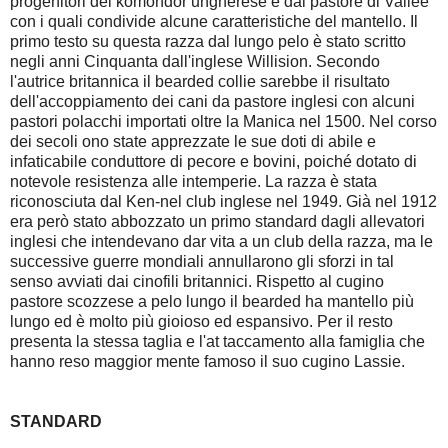
progenitori del komondor ungherese e dal pastore di Vallèe
con i quali condivide alcune caratteristiche del mantello. Il
primo testo su questa razza dal lungo pelo è stato scritto
negli anni Cinquanta dall'inglese Willision. Secondo
l'autrice britannica il bearded collie sarebbe il risultato
dell'accoppiamento dei cani da pastore inglesi con alcuni
pastori polacchi importati oltre la Manica nel 1500. Nel corso
dei secoli ono state apprezzate le sue doti di abile e
infaticabile conduttore di pecore e bovini, poiché dotato di
notevole resistenza alle intemperie. La razza è stata
riconosciuta dal Ken-nel club inglese nel 1949. Già nel 1912
era però stato abbozzato un primo standard dagli allevatori
inglesi che intendevano dar vita a un club della razza, ma le
successive guerre mondiali annullarono gli sforzi in tal
senso avviati dai cinofili britannici. Rispetto al cugino
pastore scozzese a pelo lungo il bearded ha mantello più
lungo ed è molto più gioioso ed espansivo. Per il resto
presenta la stessa taglia e l'at taccamento alla famiglia che
hanno reso maggior mente famoso il suo cugino Lassie.
STANDARD