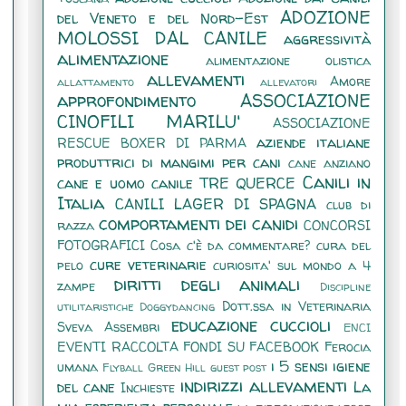
ADOZIONE
del Veneto e del Nord-Est
MOLOSSI DAL CANILE
aggressività
alimentazione
alimentazione olistica
allevamenti
Amore
allattamento
allevatori
approfondimento
ASSOCIAZIONE
CINOFILI MARILU'
ASSOCIAZIONE
aziende italiane
RESCUE BOXER DI PARMA
produttrici di mangimi per cani
cane anziano
Canili in
cane e uomo
canile TRE QUERCE
Italia
CANILI LAGER DI SPAGNA
club di
comportamenti dei canidi
razza
CONCORSI
FOTOGRAFICI
Cosa c'è da commentare?
cura del
cure veterinarie
pelo
curiosita' sul mondo a 4
diritti degli animali
zampe
Discipline
Dott.ssa in Veterinaria
utilitaristiche
Doggydancing
educazione cuccioli
Sveva Assembri
ENCI
EVENTI RACCOLTA FONDI SU FACEBOOK
Ferocia
i 5 sensi
igiene
umana
Flyball
Green Hill
guest post
indirizzi allevamenti
del cane
La
Inchieste