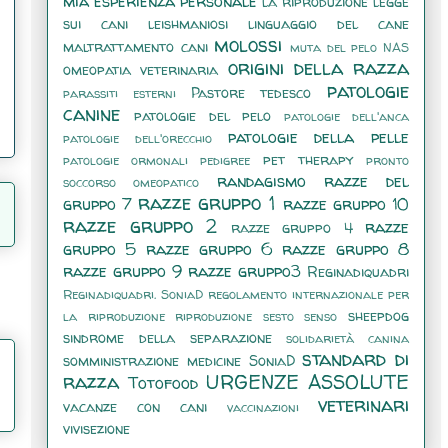
mia esperienza personale
la riproduzione
legge
sui cani
leishmaniosi
linguaggio del cane
molossi
maltrattamento cani
muta del pelo
NAS
origini della razza
omeopatia veterinaria
patologie
Pastore tedesco
parassiti esterni
canine
patologie del pelo
patologie dell'anca
patologie della pelle
patologie dell'orecchio
pet therapy
patologie ormonali
pedigree
pronto
randagismo
razze del
soccorso omeopatico
razze gruppo 1
gruppo 7
razze gruppo 10
razze gruppo 2
razze
razze gruppo 4
gruppo 5
razze gruppo 6
razze gruppo 8
razze gruppo 9
razze gruppo3
Reginadiquadri
Reginadiquadri. SoniaD
regolamento internazionale per
sheepdog
la riproduzione
riproduzione
sesto senso
sindrome della separazione
solidarietà canina
standard di
somministrazione medicine
SoniaD
razza
URGENZE ASSOLUTE
Totofood
veterinari
vacanze con cani
vaccinazioni
vivisezione