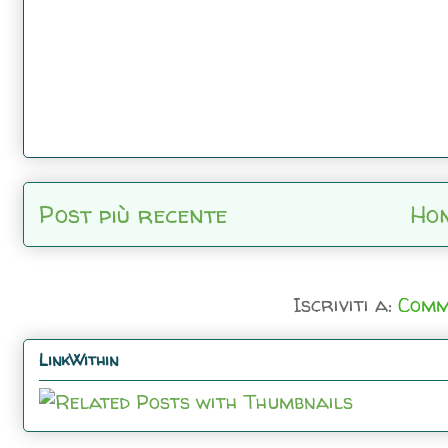
Post più recente
Ho
Iscriviti a:
Comm
LinkWithin