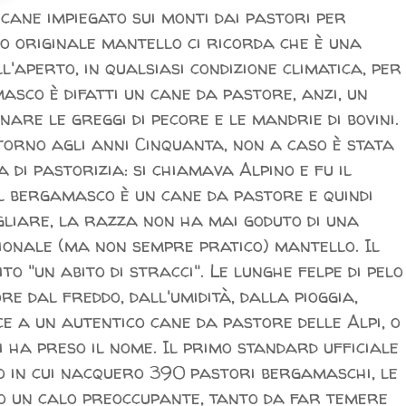
 cane impiegato sui monti dai pastori per
o originale mantello ci ricorda che è una
l'aperto, in qualsiasi condizione climatica, per
asco è difatti un cane da pastore, anzi, un
are le greggi di pecore e le mandrie di bovini.
torno agli anni Cinquanta, non a caso è stata
di pastorizia: si chiamava Alpino e fu il
l bergamasco è un cane da pastore e quindi
gliare, la razza non ha mai goduto di una
zionale (ma non sempre pratico) mantello. Il
ito "un abito di stracci". Le lunghe felpe di pelo
e dal freddo, dall'umidità, dalla pioggia,
ce a un autentico cane da pastore delle Alpi, o
 ha preso il nome. Il primo standard ufficiale
o in cui nacquero 390 pastori bergamaschi, le
to un calo preoccupante, tanto da far temere