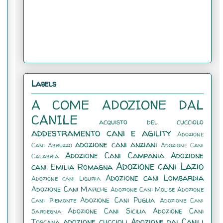
Labels
A COME ADOZIONE DAL
CANILE
acquisto del cucciolo
addestramento cani e agility
Adozione
adozione cani anziani
Cani Abruzzo
Adozione Cani
Adozione Cani Campania
Adozione
Calabria
Adozione cani Lazio
cani Emilia Romagna
Adozione cani Lombardia
Adozione cani Liguria
Adozione Cani Marche
Adozione Cani Molise
Adozione
Adozione Cani Puglia
Cani Piemonte
Adozione Cani
Adozione Cani Sicilia
Adozione Cani
Sardegna
adozione cuccioli
Adozione dai Canili
Toscana