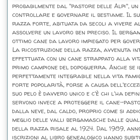
probabilmente dal "pastore delle Alpi", un
controllare e governare il bestiame. Il su
razza forte, abituata da secoli a vivere al
assolvere un lavoro ben preciso. Il bergam
ottimo cane da lavoro impiegato per govern
La ricostruzione della razza, avvenuta in
effettuata con un cane strappato alla vita 
primo campione del dopoguerra. Anche se i
perfettamente integrabile nella vita fami
forte popolarità, forse a causa dell'ecce
suo pelo è davvero unico e c'è chi l'ha defin
servono invece a proteggere il cane-pastor
dalla neve, dal caldo, proprio come si addi
meglio delle valli bergamasche dalle quali
della razza risale al 1924. Dal 1989, ann
iscrizioni al libro genealogico hanno subi