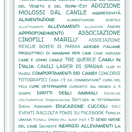
ADOZIONE
del Veneto e del Nord-Est
MOLOSSI DAL CANILE
aggressività
alimentazione
alimentazione olistica
allevamenti
Amore
allattamento
allevatori
approfondimento
ASSOCIAZIONE
CINOFILI MARILU'
ASSOCIAZIONE
aziende italiane
RESCUE BOXER DI PARMA
produttrici di mangimi per cani
cane anziano
Canili in
cane e uomo
canile TRE QUERCE
Italia
CANILI LAGER DI SPAGNA
club di
comportamenti dei canidi
razza
CONCORSI
FOTOGRAFICI
Cosa c'è da commentare?
cura del
cure veterinarie
pelo
curiosita' sul mondo a 4
diritti degli animali
zampe
Discipline
Dott.ssa in Veterinaria
utilitaristiche
Doggydancing
educazione cuccioli
Sveva Assembri
ENCI
EVENTI RACCOLTA FONDI SU FACEBOOK
Ferocia
i 5 sensi
igiene
umana
Flyball
Green Hill
guest post
indirizzi allevamenti
del cane
La
Inchieste