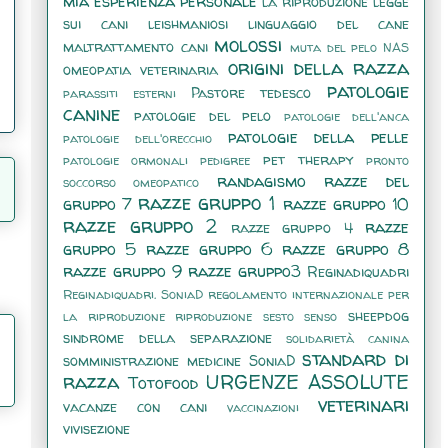
mia esperienza personale
la riproduzione
legge
sui cani
leishmaniosi
linguaggio del cane
molossi
maltrattamento cani
muta del pelo
NAS
origini della razza
omeopatia veterinaria
patologie
Pastore tedesco
parassiti esterni
canine
patologie del pelo
patologie dell'anca
patologie della pelle
patologie dell'orecchio
pet therapy
patologie ormonali
pedigree
pronto
randagismo
razze del
soccorso omeopatico
razze gruppo 1
gruppo 7
razze gruppo 10
razze gruppo 2
razze
razze gruppo 4
gruppo 5
razze gruppo 6
razze gruppo 8
razze gruppo 9
razze gruppo3
Reginadiquadri
Reginadiquadri. SoniaD
regolamento internazionale per
sheepdog
la riproduzione
riproduzione
sesto senso
sindrome della separazione
solidarietà canina
standard di
somministrazione medicine
SoniaD
razza
URGENZE ASSOLUTE
Totofood
veterinari
vacanze con cani
vaccinazioni
vivisezione