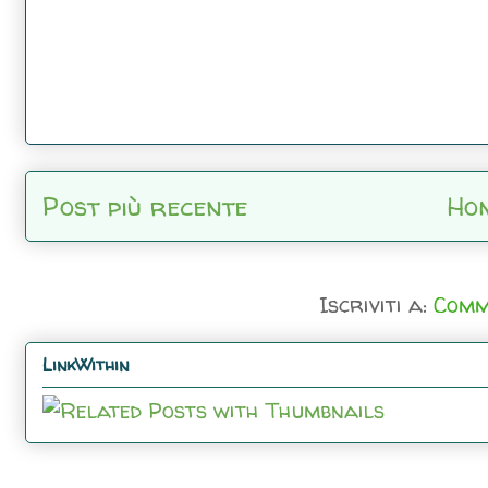
Post più recente
Ho
Iscriviti a:
Comm
LinkWithin