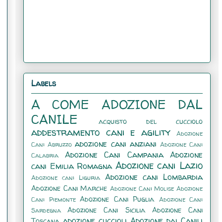
Labels
A COME ADOZIONE DAL
CANILE
acquisto del cucciolo
addestramento cani e agility
Adozione
adozione cani anziani
Cani Abruzzo
Adozione Cani
Adozione Cani Campania
Adozione
Calabria
Adozione cani Lazio
cani Emilia Romagna
Adozione cani Lombardia
Adozione cani Liguria
Adozione Cani Marche
Adozione Cani Molise
Adozione
Adozione Cani Puglia
Cani Piemonte
Adozione Cani
Adozione Cani Sicilia
Adozione Cani
Sardegna
adozione cuccioli
Adozione dai Canili
Toscana