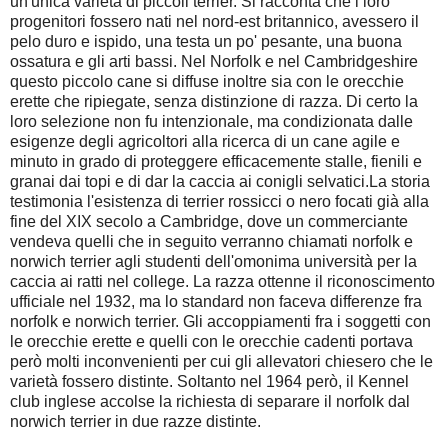
un'unica varietà di piccoli terrier. Si racconta che i loro
progenitori fossero nati nel nord-est britannico, avessero il
pelo duro e ispido, una testa un po' pesante, una buona
ossatura e gli arti bassi. Nel Norfolk e nel Cambridgeshire
questo piccolo cane si diffuse inoltre sia con le orecchie
erette che ripiegate, senza distinzione di razza. Di certo la
loro selezione non fu intenzionale, ma condizionata dalle
esigenze degli agricoltori alla ricerca di un cane agile e
minuto in grado di proteggere efficacemente stalle, fienili e
granai dai topi e di dar la caccia ai conigli selvatici.La storia
testimonia l'esistenza di terrier rossicci o nero focati già alla
fine del XIX secolo a Cambridge, dove un commerciante
vendeva quelli che in seguito verranno chiamati norfolk e
norwich terrier agli studenti dell'omonima università per la
caccia ai ratti nel college. La razza ottenne il riconoscimento
ufficiale nel 1932, ma lo standard non faceva differenze fra
norfolk e norwich terrier. Gli accoppiamenti fra i soggetti con
le orecchie erette e quelli con le orecchie cadenti portava
però molti inconvenienti per cui gli allevatori chiesero che le
varietà fossero distinte. Soltanto nel 1964 però, il Kennel
club inglese accolse la richiesta di separare il norfolk dal
norwich terrier in due razze distinte.