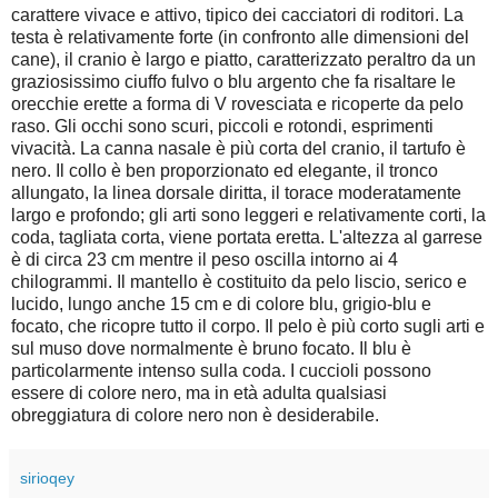
carattere vivace e attivo, tipico dei cacciatori di roditori. La
testa è relativamente forte (in confronto alle dimensioni del
cane), il cranio è largo e piatto, caratterizzato peraltro da un
graziosissimo ciuffo fulvo o blu argento che fa risaltare le
orecchie erette a forma di V rovesciata e ricoperte da pelo
raso. Gli occhi sono scuri, piccoli e rotondi, esprimenti
vivacità. La canna nasale è più corta del cranio, il tartufo è
nero. Il collo è ben proporzionato ed elegante, il tronco
allungato, la linea dorsale diritta, il torace moderatamente
largo e profondo; gli arti sono leggeri e relativamente corti, la
coda, tagliata corta, viene portata eretta. L'altezza al garrese
è di circa 23 cm mentre il peso oscilla intorno ai 4
chilogrammi. Il mantello è costituito da pelo liscio, serico e
lucido, lungo anche 15 cm e di colore blu, grigio-blu e
focato, che ricopre tutto il corpo. Il pelo è più corto sugli arti e
sul muso dove normalmente è bruno focato. Il blu è
particolarmente intenso sulla coda. I cuccioli possono
essere di colore nero, ma in età adulta qualsiasi
obreggiatura di colore nero non è desiderabile.
sirioqey