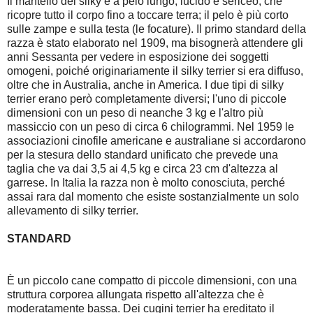
Il mantello del silky è a pelo lungo, lucido e sericeo, che
ricopre tutto il corpo fino a toccare terra; il pelo è più corto
sulle zampe e sulla testa (le focature). Il primo standard della
razza è stato elaborato nel 1909, ma bisognerà attendere gli
anni Sessanta per vedere in esposizione dei soggetti
omogeni, poiché originariamente il silky terrier si era diffuso,
oltre che in Australia, anche in America. I due tipi di silky
terrier erano però completamente diversi; l'uno di piccole
dimensioni con un peso di neanche 3 kg e l'altro più
massiccio con un peso di circa 6 chilogrammi. Nel 1959 le
associazioni cinofile americane e australiane si accordarono
per la stesura dello standard unificato che prevede una
taglia che va dai 3,5 ai 4,5 kg e circa 23 cm d'altezza al
garrese. In Italia la razza non è molto conosciuta, perché
assai rara dal momento che esiste sostanzialmente un solo
allevamento di silky terrier.
STANDARD
È un piccolo cane compatto di piccole dimensioni, con una
struttura corporea allungata rispetto all'altezza che è
moderatamente bassa. Dei cugini terrier ha ereditato il