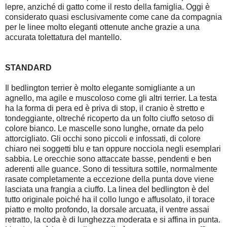
lepre, anziché di gatto come il resto della famiglia. Oggi è
considerato quasi esclusivamente come cane da compagnia
per le linee molto eleganti ottenute anche grazie a una
accurata tolettatura del mantello.
STANDARD
Il bedlington terrier è molto elegante somigliante a un
agnello, ma agile e muscoloso come gli altri terrier. La testa
ha la forma di pera ed è priva di stop, il cranio è stretto e
tondeggiante, oltreché ricoperto da un folto ciuffo setoso di
colore bianco. Le mascelle sono lunghe, ornate da pelo
attorcigliato. Gli occhi sono piccoli e infossati, di colore
chiaro nei soggetti blu e tan oppure nocciola negli esemplari
sabbia. Le orecchie sono attaccate basse, pendenti e ben
aderenti alle guance. Sono di tessitura sottile, normalmente
rasate completamente a eccezione della punta dove viene
lasciata una frangia a ciuffo. La linea del bedlington è del
tutto originale poiché ha il collo lungo e affusolato, il torace
piatto e molto profondo, la dorsale arcuata, il ventre assai
retratto, la coda è di lunghezza moderata e si affina in punta.