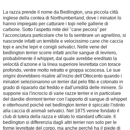
La razza prende il nome da Bedlington, una piccola città
inglese della contea di Northumberland, dove i minatori lo
hanno impiegato per catturare i topi nelle gallerie di
carbone. Sotto l'aspetto mite del "cane pecora" per
l'acconciatura particolare che lo fa sembrare un agnellino, si
nasconde infatti un temibile e velocissimo cane che caccia
topi e anche lepri e conigli selvatici. Nelle vene del
bedlington terrier scorre infatti anche sangue di levriero,
probabilmente il whippet, dal quale avrebbe ereditato la
velocità d'azione e la linea superiore levrettata con torace
profondo, ventre molto retratto e groppa scoscesa. Le sue
origini dovrebbero risalire all'inizio dell'Ottocento quando i
minatori selezionarono un terrier dal pelo fitto e cotonato in
grado di ripararlo dal freddo e dall'umidità delle miniere. Si
suppone sia l'incrocio di varie razze terrier e in particolare
del dandie dinmont terrier con l'apporto di sangue di whippet
e otterhound poiché nel bedlington terrier è spiccato l'istinto
alla caccia di animali selvatici. Nel 1875 venne fondato il
club di tutela della razza e stilato lo standard ufficiale. Il
bedlington si differenzia dagli altri terrier non solo per le
forme levrettate del corpo, ma anche perché ha il piede di