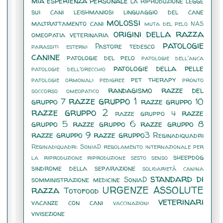
mia esperienza personale
la riproduzione
legge
sui cani
leishmaniosi
linguaggio del cane
molossi
maltrattamento cani
muta del pelo
NAS
origini della razza
omeopatia veterinaria
patologie
Pastore tedesco
parassiti esterni
canine
patologie del pelo
patologie dell'anca
patologie della pelle
patologie dell'orecchio
pet therapy
patologie ormonali
pedigree
pronto
randagismo
razze del
soccorso omeopatico
razze gruppo 1
gruppo 7
razze gruppo 10
razze gruppo 2
razze
razze gruppo 4
gruppo 5
razze gruppo 6
razze gruppo 8
razze gruppo 9
razze gruppo3
Reginadiquadri
Reginadiquadri. SoniaD
regolamento internazionale per
sheepdog
la riproduzione
riproduzione
sesto senso
sindrome della separazione
solidarietà canina
standard di
somministrazione medicine
SoniaD
razza
URGENZE ASSOLUTE
Totofood
veterinari
vacanze con cani
vaccinazioni
vivisezione