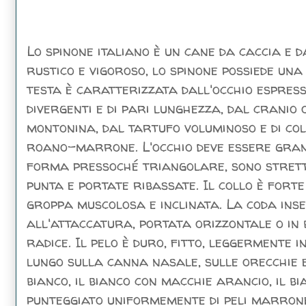
Lo spinone italiano è un cane da caccia e d
rustico e vigoroso, lo spinone possiede una
testa è caratterizzata dall'occhio espressi
divergenti e di pari lunghezza, dal crani
montonina, dal tartufo voluminoso e di co
roano-marrone. L'occhio deve essere grand
forma pressoché triangolare, sono strett
punta e portate ribassate. Il collo è forte
groppa muscolosa e inclinata. La coda ins
all'attaccatura, portata orizzontale o in 
radice. Il pelo è duro, fitto, leggermente 
lungo sulla canna nasale, sulle orecchie e
bianco, il bianco con macchie arancio, il b
punteggiato uniformemente di peli marro