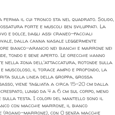
a ferma il cui tronco sta nel quadrato. Solido,
 ossatura forte e muscoli ben sviluppati. La
vo e dolce, dagli assi craneo-facciali
o ovale, dalla canna nasale leggermente
lore bianco-arancio nei bianchi e marrone nei
e, tondo e bene aperto. Le orecchie hanno
e nella zona dell'attaccatura, rotonde sulla
 e muscoloso, il torace ampio e profondo, la
erita sulla linea della groppa, grossa
basso, viene tagliata a circa 15-20 cm dalla
increspato, lungo da 4 a 6 cm sul corpo, meno
 sulla testa. I colori del mantello sono il
ianco con macchie marrone, il bianco
ne (roano-marrone), con 0 senza macchie