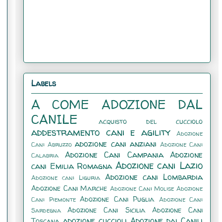
Labels
A COME ADOZIONE DAL
CANILE
acquisto del cucciolo
addestramento cani e agility
Adozione
adozione cani anziani
Cani Abruzzo
Adozione Cani
Adozione Cani Campania
Adozione
Calabria
Adozione cani Lazio
cani Emilia Romagna
Adozione cani Lombardia
Adozione cani Liguria
Adozione Cani Marche
Adozione Cani Molise
Adozione
Adozione Cani Puglia
Cani Piemonte
Adozione Cani
Adozione Cani Sicilia
Adozione Cani
Sardegna
adozione cuccioli
Adozione dai Canili
Toscana