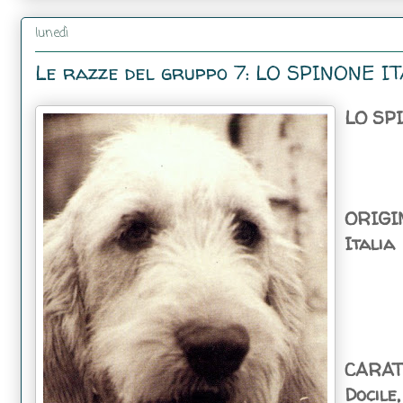
lunedì
Le razze del gruppo 7: LO SPINONE I
LO SP
ORIGI
Italia
CARA
Docile,