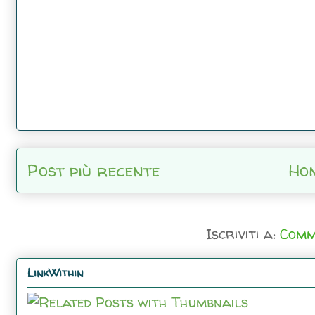
Post più recente
Ho
Iscriviti a:
Comm
LinkWithin