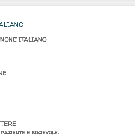
TALIANO
INONE ITALIANO
NE
TTERE
 paziente e socievole.