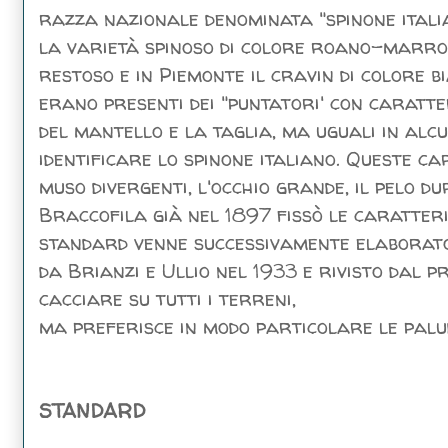
razza nazionale denominata "spinone ital
la varietà spinoso di colore roano-marron
restoso e in Piemonte il cravin di colore b
erano presenti dei "puntatori' con caratte
del mantello e la taglia, ma uguali in alc
identificare lo spinone italiano. Queste ca
muso divergenti, l'occhio grande, il pelo du
Braccofila già nel 1897 fissò le caratteris
standard venne successivamente elaborato 
da Brianzi e Ullio nel 1933 e rivisto dal p
cacciare su tutti i terreni,
ma preferisce in modo particolare le paludi
STANDARD