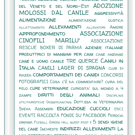
ADOZIONE
del Veneto e del Nord-Est
MOLOSSI DAL CANILE
aggressività
alimentazione
alimentazione olistica
allevamenti
Amore
allattamento
allevatori
approfondimento
ASSOCIAZIONE
CINOFILI MARILU'
ASSOCIAZIONE
aziende italiane
RESCUE BOXER DI PARMA
produttrici di mangimi per cani
cane anziano
Canili in
cane e uomo
canile TRE QUERCE
Italia
CANILI LAGER DI SPAGNA
club di
comportamenti dei canidi
razza
CONCORSI
FOTOGRAFICI
Cosa c'è da commentare?
cura del
cure veterinarie
pelo
curiosita' sul mondo a 4
diritti degli animali
zampe
Discipline
Dott.ssa in Veterinaria
utilitaristiche
Doggydancing
educazione cuccioli
Sveva Assembri
ENCI
EVENTI RACCOLTA FONDI SU FACEBOOK
Ferocia
i 5 sensi
igiene
umana
Flyball
Green Hill
guest post
indirizzi allevamenti
del cane
La
Inchieste