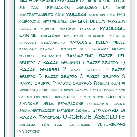
mia esperienza personale
la riproduzione
legge
sui cani
leishmaniosi
linguaggio del cane
molossi
maltrattamento cani
muta del pelo
NAS
origini della razza
omeopatia veterinaria
patologie
Pastore tedesco
parassiti esterni
canine
patologie del pelo
patologie dell'anca
patologie della pelle
patologie dell'orecchio
pet therapy
patologie ormonali
pedigree
pronto
randagismo
razze del
soccorso omeopatico
razze gruppo 1
gruppo 7
razze gruppo 10
razze gruppo 2
razze
razze gruppo 4
gruppo 5
razze gruppo 6
razze gruppo 8
razze gruppo 9
razze gruppo3
Reginadiquadri
Reginadiquadri. SoniaD
regolamento internazionale per
sheepdog
la riproduzione
riproduzione
sesto senso
sindrome della separazione
solidarietà canina
standard di
somministrazione medicine
SoniaD
razza
URGENZE ASSOLUTE
Totofood
veterinari
vacanze con cani
vaccinazioni
vivisezione