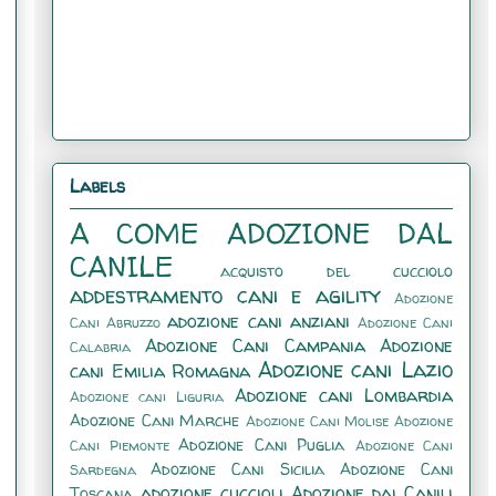
Labels
A COME ADOZIONE DAL
CANILE
acquisto del cucciolo
addestramento cani e agility
Adozione
adozione cani anziani
Cani Abruzzo
Adozione Cani
Adozione Cani Campania
Adozione
Calabria
Adozione cani Lazio
cani Emilia Romagna
Adozione cani Lombardia
Adozione cani Liguria
Adozione Cani Marche
Adozione Cani Molise
Adozione
Adozione Cani Puglia
Cani Piemonte
Adozione Cani
Adozione Cani Sicilia
Adozione Cani
Sardegna
adozione cuccioli
Adozione dai Canili
Toscana