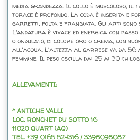
media grandezza. Il collo è muscoloso, il t
torace è profondo. La coda è inserita e po
garretti, folta e frangiata. Gli arti sono 
L'andatura è vivace ed energica con passo s
o ondulato, di colore oro o crema, con buo
all'acqua. L'altezza al garrese va da 56 a
femmine. Il peso oscilla dai 25 ai 30 chilo
ALLEVAMENTI:
* ANTICHE VALLI
LOC. RONCHET DU SOTTO 16
11020 QUART (AQ)
TEL. +39 0165 524316 / 3398098087