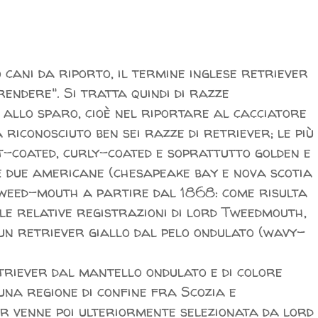
 cani da riporto, il termine inglese retriever
rendere". Si tratta quindi di razze
 allo sparo, cioè nel riportare al cacciatore
 riconosciuto ben sei razze di retriever; le più
at-coated, curly-coated e soprattutto golden e
e due americane (chesapeake bay e nova scotia
Tweed-mouth a partire dal 1868: come risulta
le relative registrazioni di lord Tweedmouth,
i un retriever giallo dal pelo ondulato (wavy-
etriever dal mantello ondulato e di colore
 una regione di confine fra Scozia e
er venne poi ulteriormente selezionata da lord