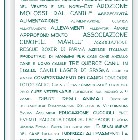
ADOZIONE
del Veneto e del Nord-Est
MOLOSSI DAL CANILE
aggressività
alimentazione
alimentazione olistica
allevamenti
Amore
allattamento
allevatori
approfondimento
ASSOCIAZIONE
CINOFILI MARILU'
ASSOCIAZIONE
aziende italiane
RESCUE BOXER DI PARMA
produttrici di mangimi per cani
cane anziano
Canili in
cane e uomo
canile TRE QUERCE
Italia
CANILI LAGER DI SPAGNA
club di
comportamenti dei canidi
razza
CONCORSI
FOTOGRAFICI
Cosa c'è da commentare?
cura del
cure veterinarie
pelo
curiosita' sul mondo a 4
diritti degli animali
zampe
Discipline
Dott.ssa in Veterinaria
utilitaristiche
Doggydancing
educazione cuccioli
Sveva Assembri
ENCI
EVENTI RACCOLTA FONDI SU FACEBOOK
Ferocia
i 5 sensi
igiene
umana
Flyball
Green Hill
guest post
indirizzi allevamenti
del cane
La
Inchieste