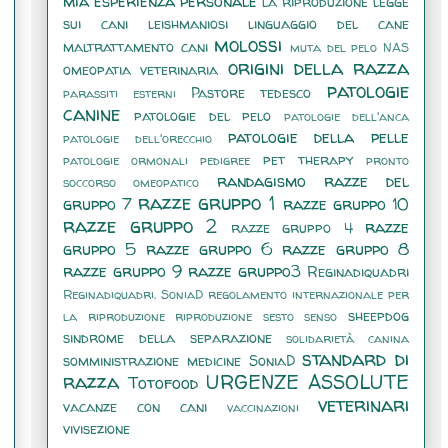
mia esperienza personale
la riproduzione
legge
sui cani
leishmaniosi
linguaggio del cane
molossi
maltrattamento cani
muta del pelo
NAS
origini della razza
omeopatia veterinaria
patologie
Pastore tedesco
parassiti esterni
canine
patologie del pelo
patologie dell'anca
patologie della pelle
patologie dell'orecchio
pet therapy
patologie ormonali
pedigree
pronto
randagismo
razze del
soccorso omeopatico
razze gruppo 1
gruppo 7
razze gruppo 10
razze gruppo 2
razze
razze gruppo 4
gruppo 5
razze gruppo 6
razze gruppo 8
razze gruppo 9
razze gruppo3
Reginadiquadri
Reginadiquadri. SoniaD
regolamento internazionale per
sheepdog
la riproduzione
riproduzione
sesto senso
sindrome della separazione
solidarietà canina
standard di
somministrazione medicine
SoniaD
razza
URGENZE ASSOLUTE
Totofood
veterinari
vacanze con cani
vaccinazioni
vivisezione