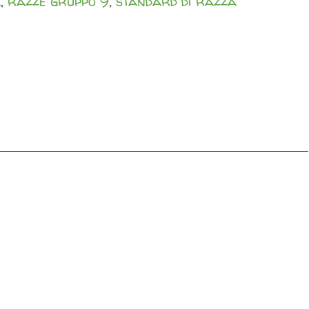
a
,
razze gruppo 9
,
standard di razza