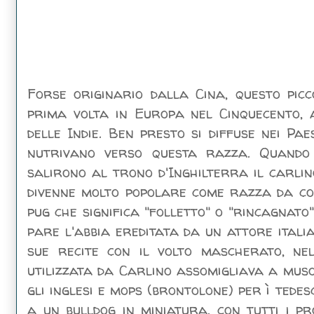
Forse originario dalla Cina, questo picc
prima volta in Europa nel Cinquecento, 
delle Indie. Ben presto si diffuse nei Pa
nutrivano verso questa razza. Quando
salirono al trono d'Inghilterra il carli
divenne molto popolare come razza da com
pug che significa "folletto" o "rincagnato
pare l'abbia ereditata da un attore itali
sue recite con il volto mascherato, n
utilizzata da Carlino assomigliava a muso d
gli inglesi e mops (brontolone) per ì tede
a un bulldog in miniatura, con tutti i pr