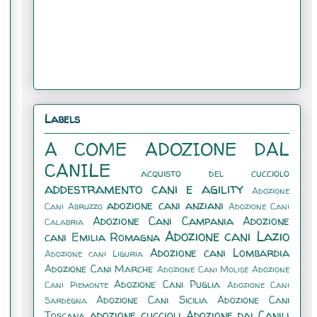
Labels
A COME ADOZIONE DAL
CANILE
acquisto del cucciolo
addestramento cani e agility
Adozione
adozione cani anziani
Cani Abruzzo
Adozione Cani
Adozione Cani Campania
Adozione
Calabria
Adozione cani Lazio
cani Emilia Romagna
Adozione cani Lombardia
Adozione cani Liguria
Adozione Cani Marche
Adozione Cani Molise
Adozione
Adozione Cani Puglia
Cani Piemonte
Adozione Cani
Adozione Cani Sicilia
Adozione Cani
Sardegna
adozione cuccioli
Adozione dai Canili
Toscana