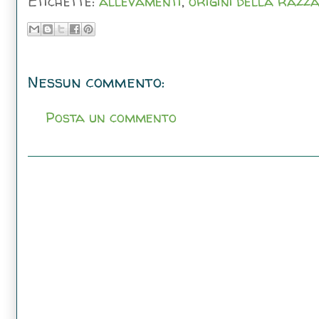
Etichette:
allevamenti
,
origini della razz
Nessun commento:
Posta un commento