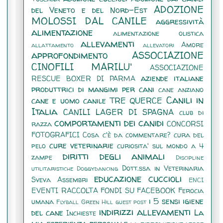
ADOZIONE
del Veneto e del Nord-Est
MOLOSSI DAL CANILE
aggressività
alimentazione
alimentazione olistica
allevamenti
Amore
allattamento
allevatori
approfondimento
ASSOCIAZIONE
CINOFILI MARILU'
ASSOCIAZIONE
aziende italiane
RESCUE BOXER DI PARMA
produttrici di mangimi per cani
cane anziano
Canili in
cane e uomo
canile TRE QUERCE
Italia
CANILI LAGER DI SPAGNA
club di
comportamenti dei canidi
razza
CONCORSI
FOTOGRAFICI
Cosa c'è da commentare?
cura del
cure veterinarie
pelo
curiosita' sul mondo a 4
diritti degli animali
zampe
Discipline
Dott.ssa in Veterinaria
utilitaristiche
Doggydancing
educazione cuccioli
Sveva Assembri
ENCI
EVENTI RACCOLTA FONDI SU FACEBOOK
Ferocia
i 5 sensi
igiene
umana
Flyball
Green Hill
guest post
indirizzi allevamenti
del cane
La
Inchieste