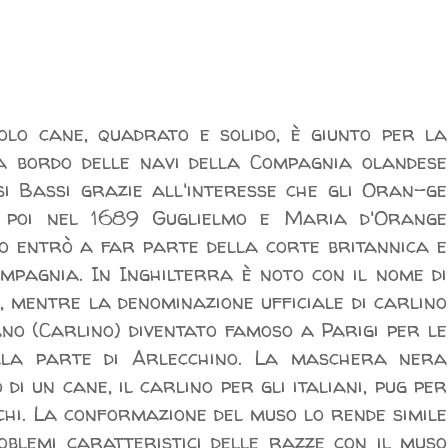
olo cane, quadrato e solido, è giunto per la
a bordo delle navi della Compagnia olandese
esi Bassi grazie all'interesse che gli Oran-ge
 poi nel 1689 Guglielmo e Maria d'Orange
no entrò a far parte della corte britannica e
pagnia. In Inghilterra è noto con il nome di
", mentre la denominazione ufficiale di carlino
ano (Carlino) diventato famoso a Parigi per le
ella parte di Arlecchino. La maschera nera
i un cane, il carlino per gli italiani, pug per
schi. La conformazione del muso lo rende simile
oblemi caratteristici delle razze con il muso