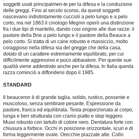
soggetti usati principalmen-te per la difesa e la conduzione
delle greggi. Fino al secolo scorso, da questi soggetti
nascevano indistintamente cuccioli a pelo lungo e a pelo
corto, ma nel 1863 il cinologo Megnin operò una distinzione
fra i due tipi di mantello, dando cosi origine alle due razze: il
pastore della Brie a pelo lungo e il pastore della Beauce a
pelo corto. Si tratta di un cane robusto e massiccio, molto
coraggioso nella difesa sia del gregge che della casa,
dotato di un carattere estremamente equilibrato, per cui
difficilmente aggressivo e poco abbaiatore. Per queste sue
qualità viene addestrato anche per la difesa. In Italia questa
razza cominciò a diffondersi dopo il 1985.
STANDARD
Il beauceron è di grande taglia, solido, rustico, possente e
muscoloso, senza sembrare pesante. Espressione da
pastore, franca ed equilibrata. Testa proporzionata al corpo,
lunga e ben strutturata con cranio piatto e stop leggero.
Muso robusto con tartufo di colore nero. Dentatura forte con
chiusura a forbice. Occhi in posizione orizzontale, scuri e di
forma leggermente ovale. Orecchie piazzate alte. Collo