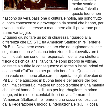
merito svariate
ipotesi. Talvolta
queste teorie non
nascono da vera passione o cultura einofila, ma sono frutto
di poca conoscenza o provengono da settori che hanno, per
svariati motivi, interesse a mantenere alto il polverone per
trarne vantaggio.
E' quindi giusto fare un po' di chiarezza riguardo alla
differenza che ESISTE tra American Staffordshire Terrier e
Pit Bull. Deve però essere chiaro che nei ragionamenti che
seguiranno, non v'è alcuna intenzione di colpevolizzare i
cani, i quali non sono mai responsabili della loro struttura
fisica o psichica, anzi, talvolta ne sono proprio le vittime,
costrette a subire le conseguenze di forme o istinti indotti ed
esasperati cTalTuomo per proprio beneficio. Questo scritto,
non vuole nemmeno attaccare i proprietari o gli allevatori di
Pit Bull che agiscono in buona fede e per amore dei loro
cani, ma cercherà di mettere un poco d'ordine in una materia
che alcuni hanno fatto di tutto per ingarbugliare. In primo
luogo, ed in modo inconfutabile, si deve affermare che
l'American Staffordshire Terrier è una razza riconosciuta
dalla Federazione Cinologia Internazionale (F.C.I.), cosa