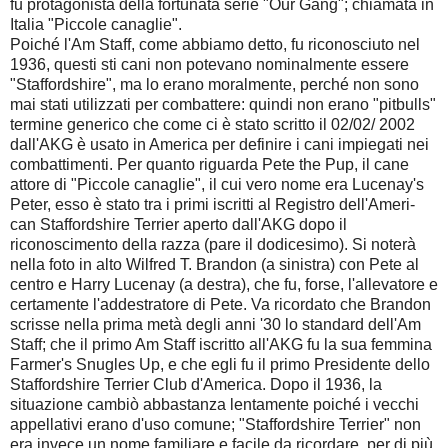
fu protagonista della fortunata serie "Our Gang"; chiamata in
Italia "Piccole canaglie".
Poiché l'Am Staff, come abbiamo detto, fu riconosciuto nel
1936, questi sti cani non potevano nominalmente essere
"Staffordshire", ma lo erano moralmente, perché non sono
mai stati utilizzati per combattere: quindi non erano "pitbulls"
termine generico che come ci è stato scritto il 02/02/ 2002
dall'AKG è usato in America per definire i cani impiegati nei
combattimenti. Per quanto riguarda Pete the Pup, il cane
attore di "Piccole canaglie", il cui vero nome era Lucenay's
Peter, esso è stato tra i primi iscritti al Registro dell'Ameri-
can Staffordshire Terrier aperto dall'AKG dopo il
riconoscimento della razza (pare il dodicesimo). Si noterà
nella foto in alto Wilfred T. Brandon (a sinistra) con Pete al
centro e Harry Lucenay (a destra), che fu, forse, l'allevatore e
certamente l'addestratore di Pete. Va ricordato che Brandon
scrisse nella prima metà degli anni '30 lo standard dell'Am
Staff; che il primo Am Staff iscritto all'AKG fu la sua femmina
Farmer's Snugles Up, e che egli fu il primo Presidente dello
Staffordshire Terrier Club d'America. Dopo il 1936, la
situazione cambiò abbastanza lentamente poiché i vecchi
appellativi erano d'uso comune; "Staffordshire Terrier" non
era invece un nome familiare e facile da ricordare, per di più