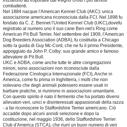
iniziarono ad importare dal Regno Unito i più famosi
combattenti.
Nel 1884 nacque l'American Kennel Club (AKC): unica
associazione americana riconosciuta dalla FCI. Nel 1898 fu
fondato da C. Z. Bennet l'United Kennel Club (UKC),dovefu
registrato al numero uno il suo cane Ben-net's Ring come
American Pit Bull Terrier. Nel settembre del 1909, l'American
Dog Breeders Association (ADBA), fu costituita a Chicago
sotto la guida di Guy Mc-Cord, che ne fu il primo Presidente,
appoggiato da John P. Colby: suo grande amico e famoso
allevatore di Pit Bull.
UKC e ADBA, come anche tutte le altre congregazioni
minori, sono associazioni non riconosciute dalla
Federazione Cinologica Internazionale (FCI), Anche in
America, come fu prima in Inghilterra, i molti che non
volevano che degli animali potessero essere usati in
barbare pratiche, si riunirono in associazioni umanitarie.
Con questo spirito è nato il fermento che ha portato diversi
allevatori-veri, unici e disinteressati appassionati della razza
- a far riconoscere lo Staffordshire Terrier americano. Ciò
accadde dopo alcuni annidi selezione e dopo la
costituzione, nel maggio 1936, dello Staffordshire Terrier
Club d'America (STCA), che riunì un buon numero di veri