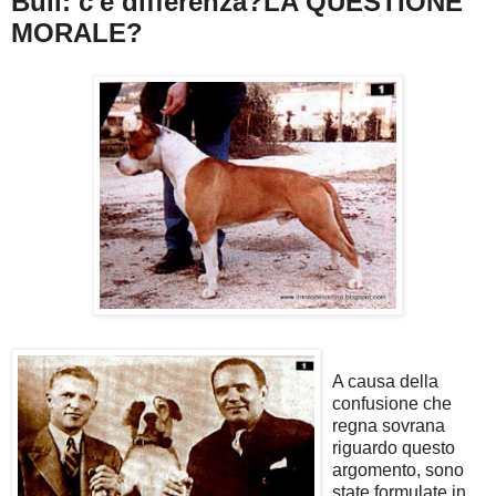
Bull: c'è differenza?LA QUESTIONE
MORALE
?
A causa della
confusione che
regna sovrana
riguardo questo
argomento, sono
state formulate in