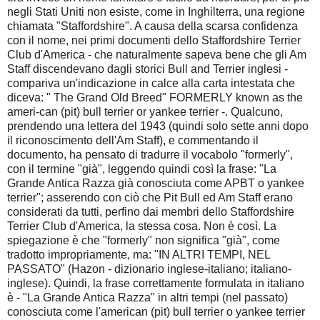
negli Stati Uniti non esiste, come in Inghilterra, una regione
chiamata "Staffordshire". A causa della scarsa confidenza
con il nome, nei primi documenti dello Staffordshire Terrier
Club d'America - che naturalmente sapeva bene che gli Am
Staff discendevano dagli storici Bull and Terrier inglesi -
compariva un'indicazione in calce alla carta intestata che
diceva: " The Grand Old Breed" FORMERLY known as the
ameri-can (pit) bull terrier or yankee terrier -. Qualcuno,
prendendo una lettera del 1943 (quindi solo sette anni dopo
il riconoscimento dell'Am Staff), e commentando il
documento, ha pensato di tradurre il vocabolo "formerly",
con il termine "già", leggendo quindi così la frase: "La
Grande Antica Razza già conosciuta come APBT o yankee
terrier"; asserendo con ciò che Pit Bull ed Am Staff erano
considerati da tutti, perfino dai membri dello Staffordshire
Terrier Club d'America, la stessa cosa. Non è così. La
spiegazione è che "formerly" non significa "già", come
tradotto impropriamente, ma: "IN ALTRI TEMPI, NEL
PASSATO" (Hazon - dizionario inglese-italiano; italiano-
inglese). Quindi, la frase correttamente formulata in italiano
è - "La Grande Antica Razza" in altri tempi (nel passato)
conosciuta come l'american (pit) bull terrier o yankee terrier