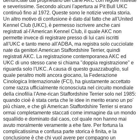
denunciate dal proprietario del cane AKC con regole ristrette
e severissime. Secondo alcuni l'apertura ai Pit Bull UKC
continuò fino al 1972. Queste sono le notizie verola storia.
Un altro motivo di confusione è dato dal fatto che all'United
Kennel Club (UKC), è permesso iscrivere anche cani
registrati al-l'American Kennel Club, il quale AKC non
permette invece di registrare presso di lui cani iscritti
all'UKC e tanto meno all'ADBA, ma registra solo cucciolate
nate da genitori American Staffordshire Terrier, quindi
registrati AKC. La registrazione contemporanea AKC ed
UKC di uno stesso cane si chiama "doppia registrazione" e
riguarda solo l'UKC. A causa di questo guazzabuglio, sul
quale peraltro molti ancora giocano, la Federazione
Cinologica Internazionale (FCI), ha giustamente accettato
come razza ufficialmente riconosciuta nel circuito mondiale
della cinofilia l'Ame-rican Staffordshire Terrier solo nel 1985:
quando cioè è stata certa che le idee in merito erano un po'
più chiare, e che gli American Staffordshire Terrier si erano
ormai completamente staccati come immagine da un mondo
squallido e dominato dal caos, col quale non hanno mai
avuto moralmente veramente a ehe fare. Per fortuna la
complicatissima e confusa parte storica è finita, e la
conclusione è che chi vuol avere per compagno un