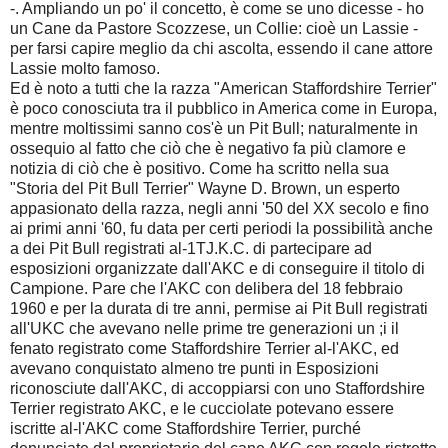
-. Ampliando un po' il concetto, è come se uno dicesse - ho
un Cane da Pastore Scozzese, un Collie: cioè un Lassie -
per farsi capire meglio da chi ascolta, essendo il cane attore
Lassie molto famoso.
Ed è noto a tutti che la razza "American Staffordshire Terrier"
è poco conosciuta tra il pubblico in America come in Europa,
mentre moltissimi sanno cos'è un Pit Bull; naturalmente in
ossequio al fatto che ciò che è negativo fa più clamore e
notizia di ciò che è positivo. Come ha scritto nella sua
"Storia del Pit Bull Terrier" Wayne D. Brown, un esperto
appasionato della razza, negli anni '50 del XX secolo e fino
ai primi anni '60, fu data per certi periodi la possibilità anche
a dei Pit Bull registrati al-1TJ.K.C. di partecipare ad
esposizioni organizzate dall'AKC e di conseguire il titolo di
Campione. Pare che l'AKC con delibera del 18 febbraio
1960 e per la durata di tre anni, permise ai Pit Bull registrati
all'UKC che avevano nelle prime tre generazioni un ;i il
fenato registrato come Staffordshire Terrier al-l'AKC, ed
avevano conquistato almeno tre punti in Esposizioni
riconosciute dall'AKC, di accoppiarsi con uno Staffordshire
Terrier registrato AKC, e le cucciolate potevano essere
iscritte al-l'AKC come Staffordshire Terrier, purché