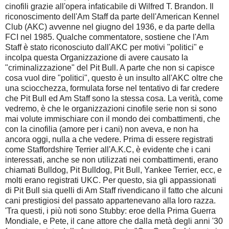
cinofili grazie all'opera infaticabile di Wilfred T. Brandon. Il
riconoscimento dell'Am Staff da parte dell'American Kennel
Club (AKC) avvenne nel giugno del 1936, e da parte della
FCI nel 1985. Qualche commentatore, sostiene che l'Am
Staff è stato riconosciuto dall'AKC per motivi "politici" e
incolpa questa Organizzazione di avere causato la
"criminalizzazione" del Pit Bull. A parte che non si capisce
cosa vuol dire "politici", questo è un insulto all'AKC oltre che
una sciocchezza, formulata forse nel tentativo di far credere
che Pit Bull ed Am Staff sono la stessa cosa. La verità, come
vedremo, è che le organizzazioni cinofile serie non si sono
mai volute immischiare con il mondo dei combattimenti, che
con la cinofilia (amore per i cani) non aveva, e non ha
ancora oggi, nulla a che vedere. Prima di essere registrati
come Staffordshire Terrier all'A.K.C, è evidente che i cani
interessati, anche se non utilizzati nei combattimenti, erano
chiamati Bulldog, Pit Bulldog, Pit Bull, Yankee Terrier, ecc, e
molti erano registrati UKC. Per questo, sia gli appassionati
di Pit Bull sia quelli di Am Staff rivendicano il fatto che alcuni
cani prestigiosi del passato appartenevano alla loro razza.
'Tra questi, i più noti sono Stubby: eroe della Prima Guerra
Mondiale, e Pete, il cane attore che dalla metà degli anni '30