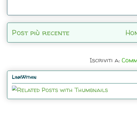
Post più recente
Ho
Iscriviti a:
Comm
LinkWithin