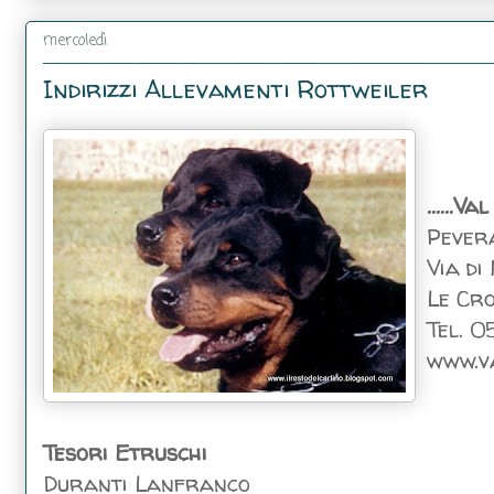
mercoledì
Indirizzi Allevamenti Rottweiler
......
Pever
Via di
Le Cro
Tel. 
www.va
Tesori Etruschi
Duranti Lanfranco