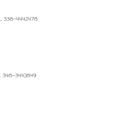
l. 338-4442478
l. 348-3410849