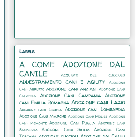
Labels
A COME ADOZIONE DAL
CANILE
acquisto del cucciolo
addestramento cani e agility
Adozione
adozione cani anziani
Cani Abruzzo
Adozione Cani
Adozione Cani Campania
Adozione
Calabria
Adozione cani Lazio
cani Emilia Romagna
Adozione cani Lombardia
Adozione cani Liguria
Adozione Cani Marche
Adozione Cani Molise
Adozione
Adozione Cani Puglia
Cani Piemonte
Adozione Cani
Adozione Cani Sicilia
Adozione Cani
Sardegna
adozione cuccioli
Adozione dai Canili
Toscana