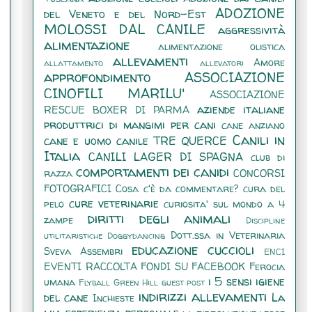
ADOZIONE
del Veneto e del Nord-Est
MOLOSSI DAL CANILE
aggressività
alimentazione
alimentazione olistica
allevamenti
Amore
allattamento
allevatori
approfondimento
ASSOCIAZIONE
CINOFILI MARILU'
ASSOCIAZIONE
aziende italiane
RESCUE BOXER DI PARMA
produttrici di mangimi per cani
cane anziano
Canili in
cane e uomo
canile TRE QUERCE
Italia
CANILI LAGER DI SPAGNA
club di
comportamenti dei canidi
razza
CONCORSI
FOTOGRAFICI
Cosa c'è da commentare?
cura del
cure veterinarie
pelo
curiosita' sul mondo a 4
diritti degli animali
zampe
Discipline
Dott.ssa in Veterinaria
utilitaristiche
Doggydancing
educazione cuccioli
Sveva Assembri
ENCI
EVENTI RACCOLTA FONDI SU FACEBOOK
Ferocia
i 5 sensi
igiene
umana
Flyball
Green Hill
guest post
indirizzi allevamenti
del cane
La
Inchieste