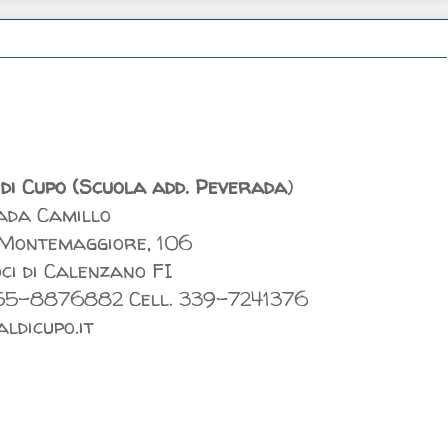
Val di Cupo (Scuola add. Peverada
)
ada Camillo
 Montemaggiore, 106
ci di Calenzano FI
055-8876882 Cell. 339-7241376
ldicupo.it