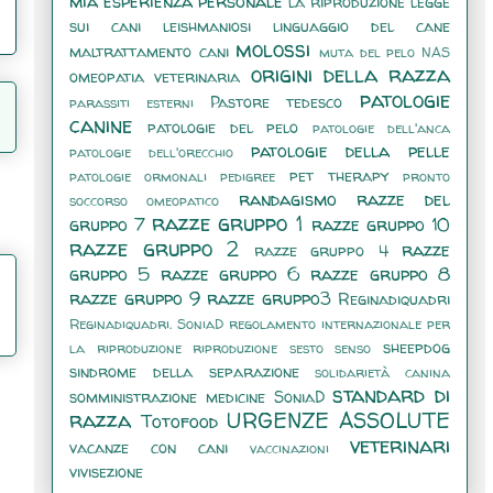
mia esperienza personale
la riproduzione
legge
sui cani
leishmaniosi
linguaggio del cane
molossi
maltrattamento cani
muta del pelo
NAS
origini della razza
omeopatia veterinaria
patologie
Pastore tedesco
parassiti esterni
canine
patologie del pelo
patologie dell'anca
patologie della pelle
patologie dell'orecchio
pet therapy
patologie ormonali
pedigree
pronto
randagismo
razze del
soccorso omeopatico
razze gruppo 1
gruppo 7
razze gruppo 10
razze gruppo 2
razze
razze gruppo 4
gruppo 5
razze gruppo 6
razze gruppo 8
razze gruppo 9
razze gruppo3
Reginadiquadri
Reginadiquadri. SoniaD
regolamento internazionale per
sheepdog
la riproduzione
riproduzione
sesto senso
sindrome della separazione
solidarietà canina
standard di
somministrazione medicine
SoniaD
razza
URGENZE ASSOLUTE
Totofood
veterinari
vacanze con cani
vaccinazioni
vivisezione