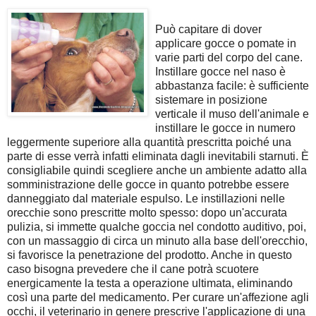
Può capitare di dover
applicare gocce o pomate in
varie parti del corpo del cane.
Instillare gocce nel naso è
abbastanza facile: è sufficiente
sistemare in posizione
verticale il muso dell'animale e
instillare le gocce in numero
leggermente superiore alla quantità prescritta poiché una
parte di esse verrà infatti eliminata dagli inevitabili starnuti. È
consigliabile quindi scegliere anche un ambiente adatto alla
somministrazione delle gocce in quanto potrebbe essere
danneggiato dal materiale espulso. Le instillazioni nelle
orecchie sono prescritte molto spesso: dopo un'accurata
pulizia, si immette qualche goccia nel condotto auditivo, poi,
con un massaggio di circa un minuto alla base dell'orecchio,
si favorisce la penetrazione del prodotto. Anche in questo
caso bisogna prevedere che il cane potrà scuotere
energicamente la testa a operazione ultimata, eliminando
così una parte del medicamento. Per curare un'affezione agli
occhi, il veterinario in genere prescrive l'applicazione di una