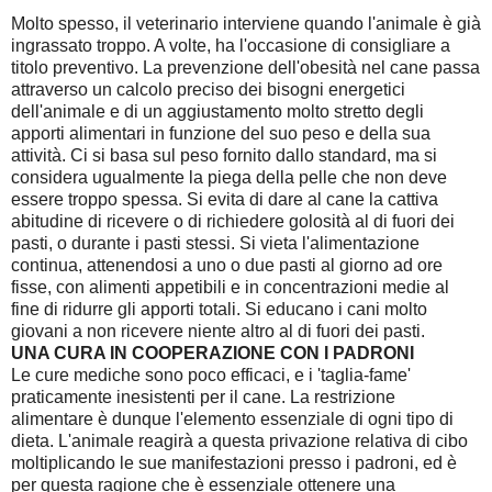
Molto spesso, il veterinario interviene quando l'animale è già
ingrassato troppo. A volte, ha l'occasione di consigliare a
titolo preventivo. La prevenzione dell'obesità nel cane passa
attraverso un calcolo preciso dei bisogni energetici
dell'animale e di un aggiustamento molto stretto degli
apporti alimentari in funzione del suo peso e della sua
attività. Ci si basa sul peso fornito dallo standard, ma si
considera ugualmente la piega della pelle che non deve
essere troppo spessa. Si evita di dare al cane la cattiva
abitudine di ricevere o di richiedere golosità al di fuori dei
pasti, o durante i pasti stessi. Si vieta l'alimentazione
continua, attenendosi a uno o due pasti al giorno ad ore
fisse, con alimenti appetibili e in concentrazioni medie al
fine di ridurre gli apporti totali. Si educano i cani molto
giovani a non ricevere niente altro al di fuori dei pasti.
UNA CURA IN COOPERAZIONE CON I PADRONI
Le cure mediche sono poco efficaci, e i 'taglia-fame'
praticamente inesistenti per il cane. La restrizione
alimentare è dunque l'elemento essenziale di ogni tipo di
dieta. L'animale reagirà a questa privazione relativa di cibo
moltiplicando le sue manifestazioni presso i padroni, ed è
per questa ragione che è essenziale ottenere una